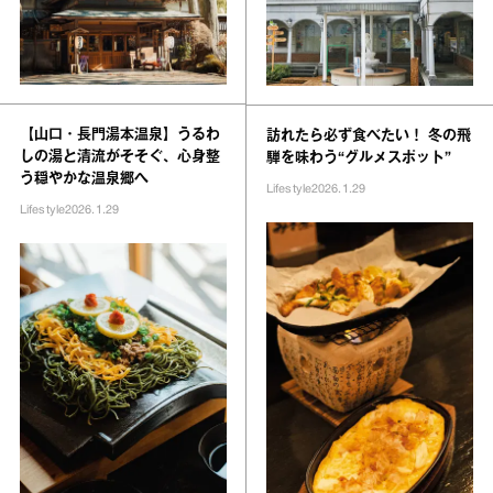
【山口・長門湯本温泉】うるわ
訪れたら必ず食べたい！ 冬の飛
しの湯と清流がそそぐ、心身整
騨を味わう“グルメスポット”
う穏やかな温泉郷へ
Lifestyle
2026.1.29
Lifestyle
2026.1.29