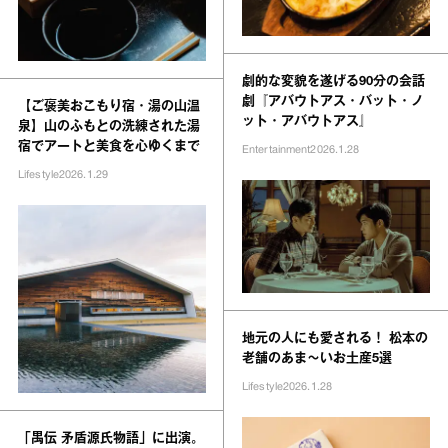
劇的な変貌を遂げる90分の会話
劇『アバウトアス・バット・ノ
【ご褒美おこもり宿・湯の山温
ット・アバウトアス』
泉】山のふもとの洗練された湯
宿でアートと美食を心ゆくまで
Entertainment
2026.1.28
Lifestyle
2026.1.29
地元の人にも愛される！ 松本の
老舗のあま～いお土産5選
Lifestyle
2026.1.28
「禺伝 矛盾源氏物語」に出演。