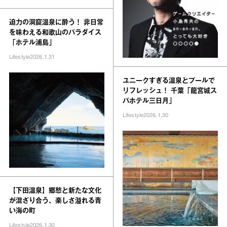
迫力の洞窟温泉に酔う！ 非日常
を味わえる和歌山のパラダイス
「ホテル浦島」
Lifestyle
2026.1.31
ユニークすぎる温泉とプールで
リフレッシュ！ 千葉「龍宮城ス
パホテル三日月」
Lifestyle
2026.1.30
【下田温泉】郷愁と新たな文化
が混ざり合う、楽しさ溢れる青
い海の町
Lifestyle
2026.1.30