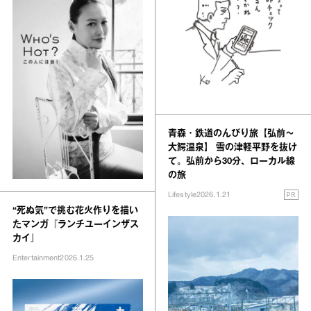
青森・鉄道のんびり旅【弘前〜
大鰐温泉】 雪の津軽平野を抜け
て。弘前から30分、ローカル線
の旅
PR
Lifestyle
2026.1.21
“死ぬ気”で挑む花火作りを描い
たマンガ『ランチユーインザス
カイ』
Entertainment
2026.1.25