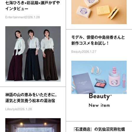
七海ひろき×彩凪翔×瀬戸かずや
インタビュー
Entertainment
2026.1.28
モデル、俳優の中島侑香さんと
新作コスメをお試し！
Beauty
2026.1.27
神話の山の恵みをいただきに。
運気と英気養う松本の湯治宿
Lifestyle
2026.1.28
『石渡商店』の気仙沼完熟牡蠣