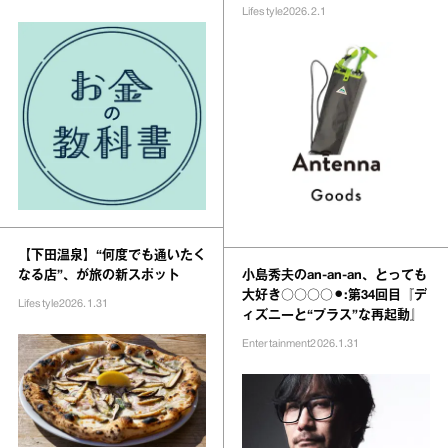
Lifestyle
2026.2.1
【下田温泉】“何度でも通いたく
なる店”、が旅の新スポット
小島秀夫のan‐an‐an、とっても
大好き○○○○⚫︎:第34回目『デ
Lifestyle
2026.1.31
ィズニーと“プラス”な再起動』
Entertainment
2026.1.31