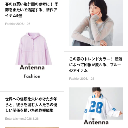
春のお買い物計画の参考に！ 季
節をまたいで活躍する、新作ア
イテム5選
Fashion
2026.1.26
この春のトレンドカラー！ 濃淡
によって印象が変わる、ブルー
のアイテム
Fashion
2026.1.25
世界への信頼を失いかけた少年
らと、彼らを囲む大人たちの優
しい関係を描いた連作短編集
Entertainment
2026.1.26