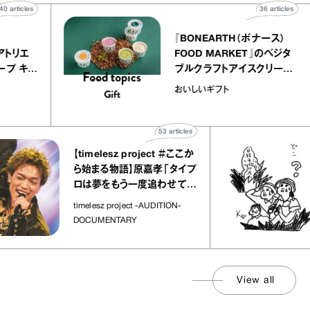
40
articles
36
ar
atelier
『BONEARTH（ボナー
クアリー アトリエ
FOOD MARKET』の
ミルクレープ キャ
ブルクラフトアイスクリ
ユほか｜chico
｜真野知子の「おいし
おいしいギフト
な宝物”
ト」
53
articles
【timelesz project ＃ここか
「
ら始まる物語】原嘉孝「タイプ
さ
ロは夢をもう一度追わせてく
れた場所」
社
timelesz project -AUDITION-
DOCUMENTARY
View all