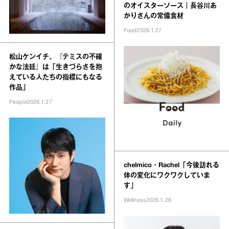
のオイスターソース｜長谷川あ
かりさんの常備食材
Food
2026.1.27
松山ケンイチ、『テミスの不確
かな法廷』は「生きづらさを抱
えている人たちの指標にもなる
作品」
People
2026.1.27
chelmico・Rachel「今後訪れる
体の変化にワクワクしていま
す」
Wellness
2026.1.26