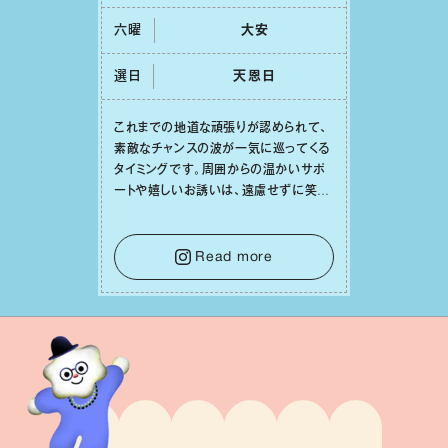
六曜
⼤安
選日
天恩⽇
これまでの地道な頑張りが認められて、
素敵なチャンスの波が⼀気に巡ってくる
タイミングです。周囲からの温かいサポ
ートや嬉しいお誘いは、遠慮せずに笑顔
で受け取りましょう。みんなと⼀緒に幸
せになっていくイメージを持って⼀歩を
踏み出して。⼀⼈⼀⼈の良いところが混
Read more
ざり合い、ハッピーな未来が形作られて
いきます。