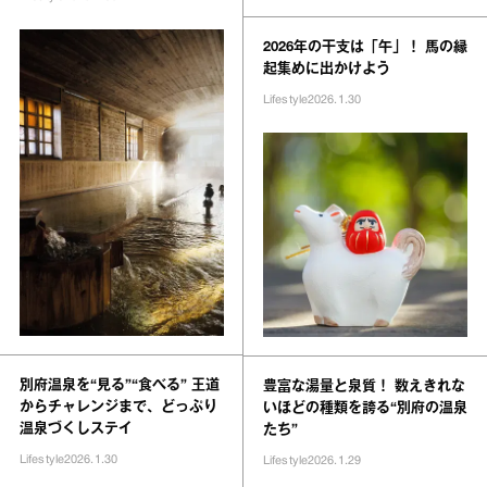
2026年の干支は「午」！ 馬の縁
起集めに出かけよう
Lifestyle
2026.1.30
別府温泉を“見る”“食べる” 王道
豊富な湯量と泉質！ 数えきれな
からチャレンジまで、どっぷり
いほどの種類を誇る“別府の温泉
温泉づくしステイ
たち”
Lifestyle
2026.1.30
Lifestyle
2026.1.29