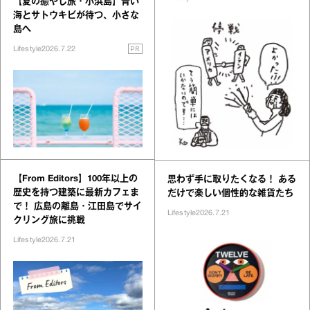
【夏の癒やし旅・小浜島】青い
海とサトウキビが待つ、小さな
島へ
PR
Lifestyle
2026.7.22
【From Editors】100年以上の
思わず手に取りたくなる！ ある
歴史を持つ建築に最新カフェま
だけで楽しい個性的な雑貨たち
で！ 広島の離島・江田島でサイ
Lifestyle
2026.7.21
クリング旅に挑戦
Lifestyle
2026.7.21