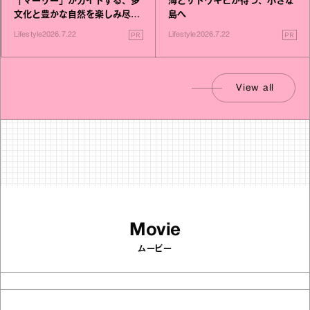
「マーリー」がガイドする、多
海とサトウキビが待つ、小さな
文化と豊かな自然を楽しみ尽く
島へ
す旅
PR
PR
Lifestyle
2026.7.22
Lifestyle
2026.7.22
View all
Movie
ムービー