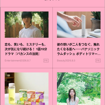
恋も、笑いも、ミステリーも。
彼の想いが二人をつなぐ。触れ
次が気になり続ける！ 1話15分
たくなる肌へ──パナソニック
ドラマ『バカンスの法則』
ラムダッシュ ボディトリマーが
進化！
PR
PR
Entertainment
2026.8.7
Beauty
2026.8.5