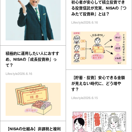
初心者が安心して積立投資でき
る投資信託が充実。NISAの「つ
みたて投資枠」とは？
Lifestyle
2026.6.16
積極的に運用したい人におすす
め。NISAの「成長投資枠」っ
て？
Lifestyle
2026.6.16
【貯蓄・投資】安心できる金額
が見えない時代に、どう増や
す？
Lifestyle
2026.6.15
【NISAの仕組み】非課税と複利