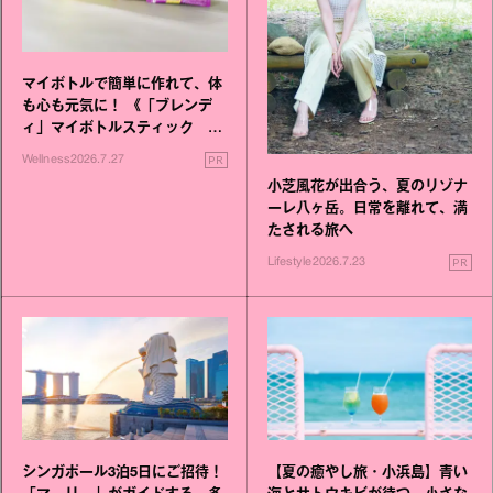
マイボトルで簡単に作れて、体
も心も元気に！ 《「ブレンデ
ィ」マイボトルスティック い
いこと毎日》シリーズが誕生
PR
Wellness
2026.7.27
小芝風花が出合う、夏のリゾナ
ーレ八ヶ岳。日常を離れて、満
たされる旅へ
PR
Lifestyle
2026.7.23
シンガポール3泊5日にご招待！
【夏の癒やし旅・小浜島】青い