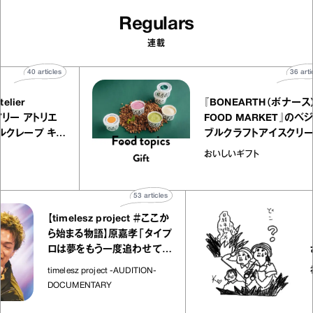
Regulars
連載
40
articles
ALLY atelier
『BONEARTH
LE（イクアリー アトリエ
FOOD MARK
レ）』のミルクレープ キャ
ブルクラフトア
ルバニーユほか｜chico
｜真野知子の「
子な宝物
おいしいギフト
お菓子な宝物”
ト」
53
articles
【timelesz project ＃ここか
「日経平
ら始まる物語】原嘉孝「タイプ
さんが解
ロは夢をもう一度追わせてく
れた場所」
社会のじ
timelesz project -AUDITION-
DOCUMENTARY