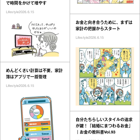
で時間をかけて増やす
Lifestyle
2026.6.15
お金と向き合うために、まずは
家計の把握からスタート
Lifestyle
2026.6.15
めんどくさい計算は不要。家計
簿はアプリで一括管理
Lifestyle
2026.6.15
自分たちらしいスタイルの追求
が鍵！「結婚にまつわるお金」
｜お金の教科書Vol.93