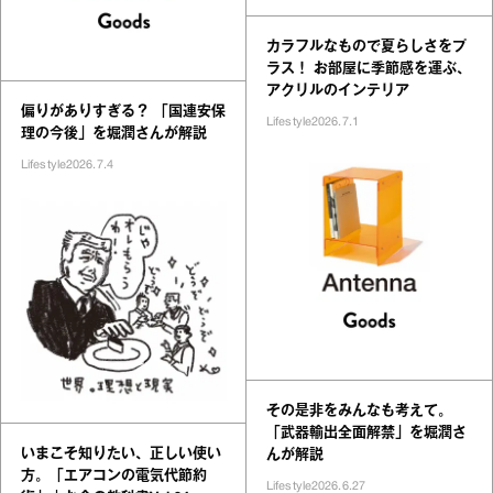
カラフルなもので夏らしさをプ
ラス！ お部屋に季節感を運ぶ、
アクリルのインテリア
偏りがありすぎる？ 「国連安保
Lifestyle
2026.7.1
理の今後」を堀潤さんが解説
Lifestyle
2026.7.4
その是非をみんなも考えて。
「武器輸出全面解禁」を堀潤さ
いまこそ知りたい、正しい使い
んが解説
方。「エアコンの電気代節約
Lifestyle
2026.6.27