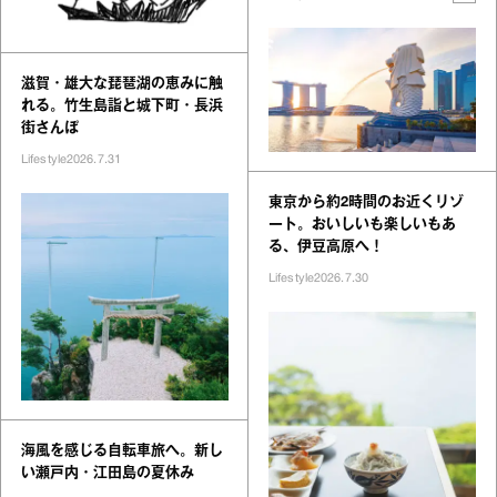
滋賀・雄大な琵琶湖の恵みに触
れる。竹生島詣と城下町・長浜
街さんぽ
Lifestyle
2026.7.31
東京から約2時間のお近くリゾ
ート。おいしいも楽しいもあ
る、伊豆高原へ！
Lifestyle
2026.7.30
海風を感じる自転車旅へ。新し
い瀬戸内・江田島の夏休み