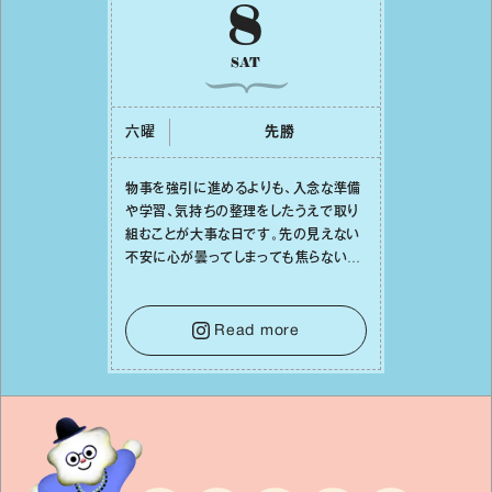
8
SAT
六曜
先勝
物事を強引に進めるよりも、⼊念な準備
や学習、気持ちの整理をしたうえで取り
組むことが⼤事な⽇です。先の⾒えない
不安に⼼が曇ってしまっても焦らない
で。意思を伝える⼯夫をしたり、あなた⾃
⾝や疲れていそうな⼈をいたわることに
時間を使いましょう。ここでしっかりとエ
Read more
ネルギーを蓄え、困難を乗り越える⼒に
変えましょう。