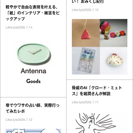
い！ おみくじ紀行
軽やかで自由な表現を叶える、
Lifestyle
2026.7.12
「紙」のインテリア・雑貨をピ
ックアップ
Lifestyle
2026.7.14
脅威のAI「クロード・ミュト
ス」を堀潤さんが解説
Lifestyle
2026.7.11
巷でウワサの占い師、実際行っ
てみたレポ
Lifestyle
2026.7.12