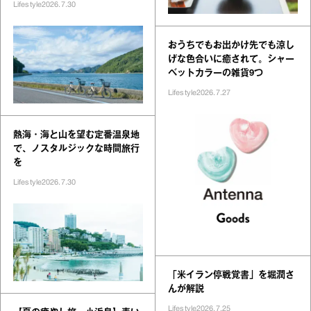
Lifestyle
2026.7.30
おうちでもお出かけ先でも涼し
げな色合いに癒されて。シャー
ベットカラーの雑貨9つ
Lifestyle
2026.7.27
熱海・海と山を望む定番温泉地
で、ノスタルジックな時間旅行
を
Lifestyle
2026.7.30
「米イラン停戦覚書」を堀潤さ
んが解説
Lifestyle
2026.7.25