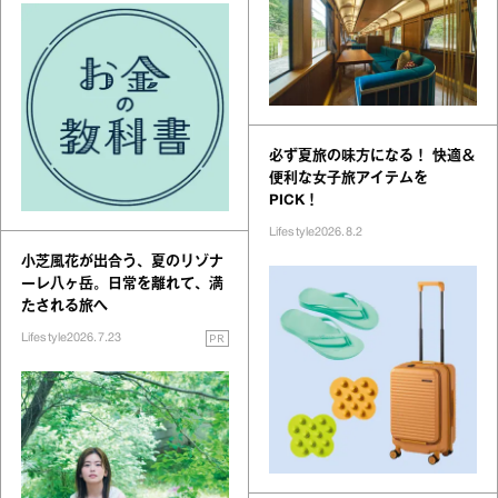
必ず夏旅の味方になる！ 快適＆
便利な女子旅アイテムを
PICK！
Lifestyle
2026.8.2
小芝風花が出合う、夏のリゾナ
ーレ八ヶ岳。日常を離れて、満
たされる旅へ
PR
Lifestyle
2026.7.23