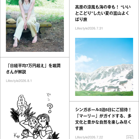
高原の涼風も海の幸も！ “いい
とこどり”したい夏の富山よく
ばり旅
Lifestyle
2026.7.31
「日経平均7万円超え」を堀潤
さんが解説
Lifestyle
2026.8.1
シンガポール3泊5日にご招待！
「マーリー」がガイドする、多
文化と豊かな自然を楽しみ尽く
す旅
PR
Lifestyle
2026.7.22