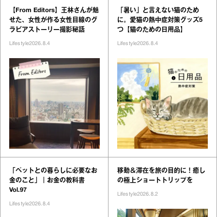
【From Editors】王林さんが魅
「暑い」と言えない猫のため
せた、女性が作る女性目線のグ
に。愛猫の熱中症対策グッズ5
ラビアストーリー撮影秘話
つ【猫のための日用品】
Lifestyle
2026.8.4
Lifestyle
2026.8.4
「ペットとの暮らしに必要なお
移動＆滞在を旅の目的に！癒し
金のこと」｜お金の教科書
の極上ショートトリップを
Vol.97
Lifestyle
2026.8.2
Lifestyle
2026.8.4