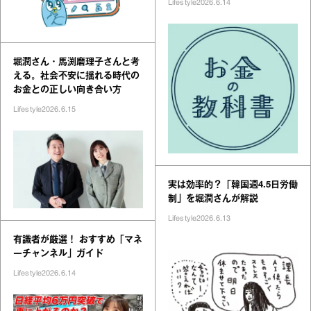
Lifestyle
2026.6.14
堀潤さん・馬渕磨理子さんと考
える。社会不安に揺れる時代の
お金との正しい向き合い方
Lifestyle
2026.6.15
実は効率的？「韓国週4.5日労働
制」を堀潤さんが解説
Lifestyle
2026.6.13
有識者が厳選！ おすすめ「マネ
ーチャンネル」ガイド
Lifestyle
2026.6.14