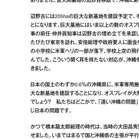
ありません。普天間基地の辺野古移設で、沖縄に新
辺野古には205haの巨大な新基地を建設予定で、
とになります。巨大基地にはいま以上の数のオスプ
事の前任・仲井眞知事は辺野古の埋め立てを承認し
たびたび東京を訪れ、安倍総理や政府要人に面会を
の小学校に米軍ヘリの一部が落下。学校上空の飛
んでした。こういう聞く耳を持たない対応が、沖縄
きました。
日本の国土のわずか0.6％の沖縄県に、米軍専用
大な新基地を建設することになり、オスプレイが大
でしょう？ 私たちはどこかで、「遠い沖縄の問題」
じ日本の問題です。
かつて橋本龍太郎総理の時代は、当時の大田昌秀
せました。いまではまるで国と沖縄県の主張が平行