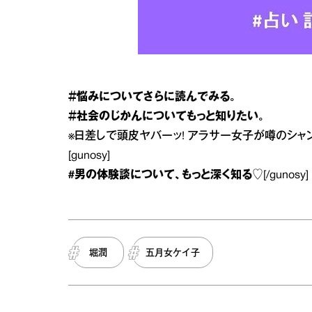
＃悩み
についてさらに読んでみる。
＃社会のじかん
についてもっと知りたい。
※
日差しで頭皮ヤバーッ! アラサー女子が噂のシャ
[gunosy]
#男の体験談
について、もっと深く知る♡
[/gunosy]
堀潤
五月女ケイ子