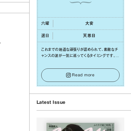
六曜
⼤安
選日
天恩⽇
の
これまでの地道な頑張りが認められて、素敵なチ
ャンスの波が⼀気に巡ってくるタイミングです。周
囲からの温かいサポートや嬉しいお誘いは、遠慮
せずに笑顔で受け取りましょう。みんなと⼀緒に
幸せになっていくイメージを持って⼀歩を踏み出
Read more
して。⼀⼈⼀⼈の良いところが混ざり合い、ハッピ
ーな未来が形作られていきます。
Latest Issue