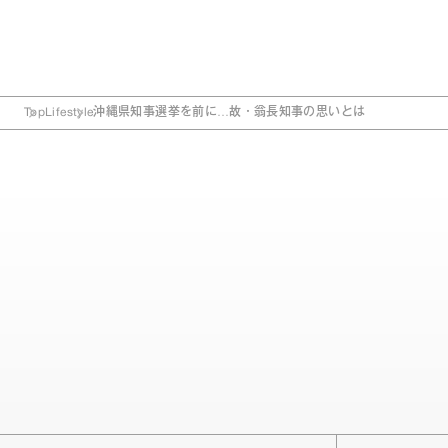
Top
Lifestyle
沖縄県知事選挙を前に…故・翁長知事の思いとは