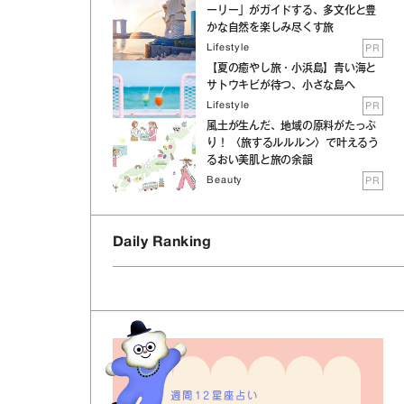
ーリー」がガイドする、多文化と豊
かな自然を楽しみ尽くす旅
Lifestyle
PR
【夏の癒やし旅・小浜島】青い海と
サトウキビが待つ、小さな島へ
Lifestyle
PR
風土が生んだ、地域の原料がたっぷ
り！ 〈旅するルルルン〉で叶えるう
るおい美肌と旅の余韻
Beauty
PR
Daily Ranking
週間12星座占い