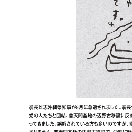
翁長雄志沖縄県知事が8月に急逝されました。翁長
党の人たちと団結、普天間基地の辺野古移設に反
ってきました。誤解されている方も多いのですが