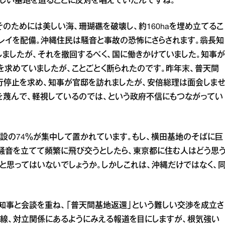
しい基地を造ることに反対を唱えていたんですね。
そのためには美しい海、珊瑚礁を破壊し、約160haを埋め立てるこ
レイを配備。沖縄住民は騒音と事故の恐怖にさらされます。翁長知
ましたが、それを撤回するべく、国に働きかけていました。知事が
求めていましたが、ことごとく断られたのです。昨年末、普天間
行停止を求め、知事が官邸を訪れましたが、安倍総理は面会しま
を蔑んで、軽視しているのでは、という政府不信にもつながってい
施設の74％が集中して置かれています。もし、横田基地のそばに巨
騒音を立てて頻繁に飛び交うとしたら、東京都に住む人はどう思
と思ってはいないでしょうか。しかしこれは、沖縄だけではなく、
知事と会談を重ね、「普天間基地返還」という難しい交渉を成立さ
線、対立関係にあるようにみえる報道を目にしますが、根気強い