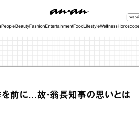
We
s
People
Beauty
Fashion
Entertainment
Food
Lifestyle
Wellness
Horoscop
を前に…故・翁長知事の思いとは