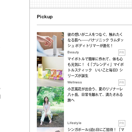
Pickup
彼の想いが二人をつなぐ。触れたく
なる肌へ──パナソニック ラムダッ
シュ ボディトリマーが進化！
せ
Beauty
PR
マイボトルで簡単に作れて、体も心
も元気に！ 《「ブレンディ」マイボ
トルスティック いいこと毎日》シ
リーズが誕生
Wellness
PR
う
小芝風花が出合う、夏のリゾナーレ
八ヶ岳。日常を離れて、満たされる
同
旅へ
Lifestyle
PR
シンガポール3泊5日にご招待！ 「マ