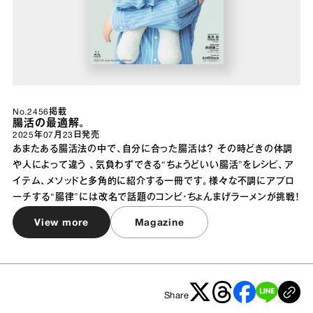
No.2456掲載
腸活の最適解。
2025年07月23日
発売
あまたある腸活法の中で、自分に合った腸活は？ その時どきの体調
や人によって違う 、気負わずできる“ちょうどいい腸活”をレシピ、ア
イテム、メソッドと多角的に紹介する一冊です。様々な不調にアプロ
ーチする“腸律”には改名で話題のコンビ・ちょんまげラーメンが挑戦！
View more
Magazine
Share