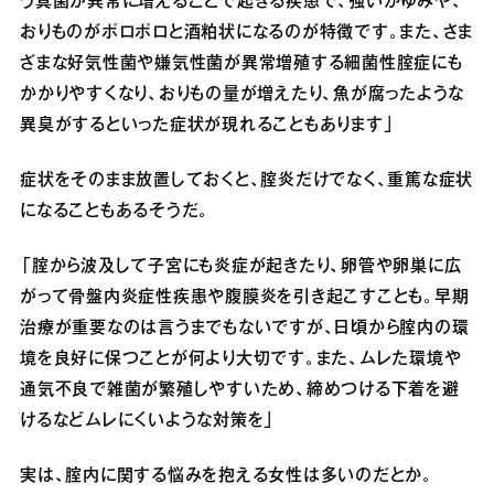
う真菌が異常に増えることで起きる疾患で、強いかゆみや、
おりものがポロポロと酒粕状になるのが特徴です。また、さま
ざまな好気性菌や嫌気性菌が異常増殖する細菌性腟症にも
かかりやすくなり、おりもの量が増えたり、魚が腐ったような
異臭がするといった症状が現れることもあります」
症状をそのまま放置しておくと、腟炎だけでなく、重篤な症状
になることもあるそうだ。
「腟から波及して子宮にも炎症が起きたり、卵管や卵巣に広
がって骨盤内炎症性疾患や腹膜炎を引き起こすことも。早期
治療が重要なのは言うまでもないですが、日頃から腟内の環
境を良好に保つことが何より大切です。また、ムレた環境や
通気不良で雑菌が繁殖しやすいため、締めつける下着を避
けるなどムレにくいような対策を」
実は、腟内に関する悩みを抱える女性は多いのだとか。