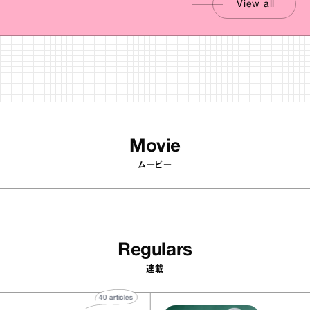
View all
Movie
ムービー
Regulars
連載
40
articles