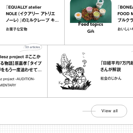
『EQUALLY atelier
『
NOLE（イクアリー アトリエ
F
ノーレ）』のミルクレープ キャ
ブ
ラメルバニーユほか｜chico
｜
お菓子な宝物
お
の“お菓子な宝物”
ト
53
articles
478
a
 project ＃ここか
「日経平均7万円超え」
語】原嘉孝「タイプ
さんが解説
う一度追わせてく
社会のじかん
ject -AUDITION-
ARY
View all