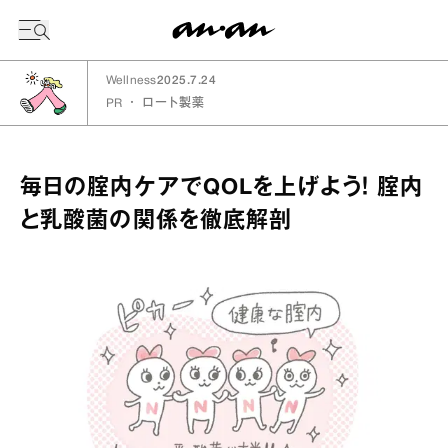
今日の暦
Wellness
2025.7.24
PR
・
ロート製薬
毎日の腟内ケアでQOLを上げよう！ 腟内
と乳酸菌の関係を徹底解剖