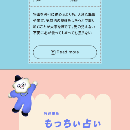
六曜
先勝
物事を強引に進めるよりも、⼊念な準備
や学習、気持ちの整理をしたうえで取り
組むことが⼤事な⽇です。先の⾒えない
不安に⼼が曇ってしまっても焦らない
で。意思を伝える⼯夫をしたり、あなた⾃
⾝や疲れていそうな⼈をいたわることに
時間を使いましょう。ここでしっかりとエ
Read more
ネルギーを蓄え、困難を乗り越える⼒に
変えましょう。
毎週更新