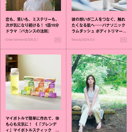
恋も、笑いも、ミステリーも。
彼の想いが二人をつなぐ。触れ
次が気になり続ける！ 1話15分
たくなる肌へ──パナソニック
ドラマ『バカンスの法則』
ラムダッシュ ボディトリマーが
進化！
PR
PR
Entertainment
2026.8.7
Beauty
2026.8.5
マイボトルで簡単に作れて、体
も心も元気に！ 《「ブレンデ
ィ」マイボトルスティック い