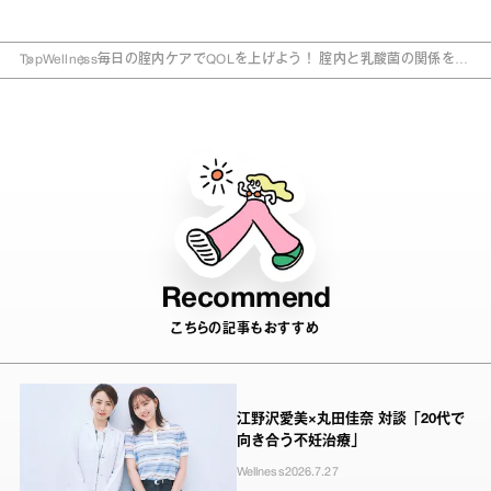
Top
Wellness
毎日の腟内ケアでQOLを上げよう！ 腟内と乳酸菌の関係を徹
底解剖
Recommend
こちらの記事もおすすめ
江野沢愛美×丸田佳奈 対談「20代で
向き合う不妊治療」
Wellness
2026.7.27