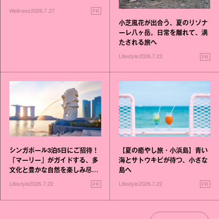
いこと毎日》シリーズが誕生
PR
Wellness
2026.7.27
小芝風花が出合う、夏のリゾナ
ーレ八ヶ岳。日常を離れて、満
たされる旅へ
PR
Lifestyle
2026.7.23
シンガポール3泊5日にご招待！
【夏の癒やし旅・小浜島】青い
「マーリー」がガイドする、多
海とサトウキビが待つ、小さな
文化と豊かな自然を楽しみ尽く
島へ
す旅
PR
PR
Lifestyle
2026.7.22
Lifestyle
2026.7.22