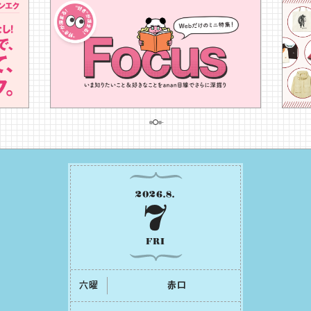
2026
.
8
.
7
FRI
六曜
⾚⼝