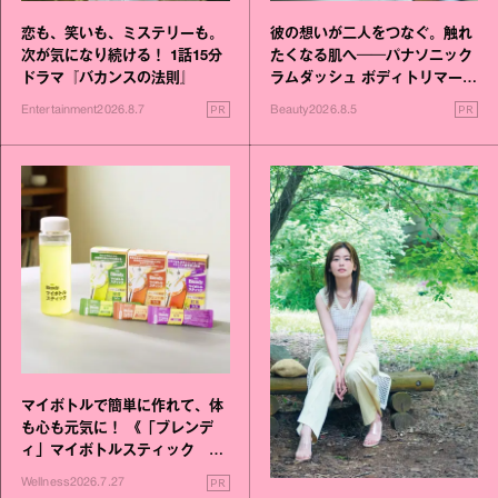
恋も、笑いも、ミステリーも。
彼の想いが二人をつなぐ。触れ
次が気になり続ける！ 1話15分
たくなる肌へ──パナソニック
ドラマ『バカンスの法則』
ラムダッシュ ボディトリマーが
進化！
PR
PR
Entertainment
2026.8.7
Beauty
2026.8.5
マイボトルで簡単に作れて、体
も心も元気に！ 《「ブレンデ
ィ」マイボトルスティック い
いこと毎日》シリーズが誕生
PR
Wellness
2026.7.27