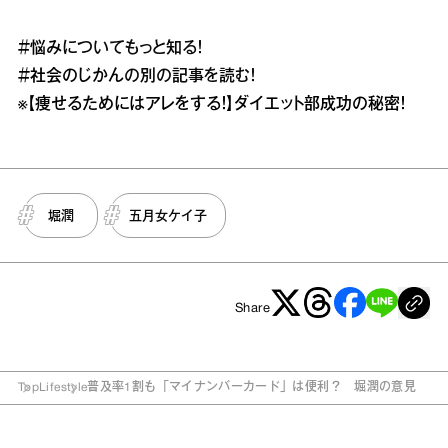
＃悩み
についてもっと知る！
＃社会のじかん
の別の記事を読む！
※
【痩せるためにはアレをする！】ダイエット部成功の秘密！
堀潤
五月女ケイ子
Share
Top
Lifestyle
普及率1割も「マイナンバーカード」は便利？ 堀潤の意見