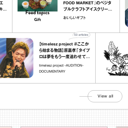
アトリエ
FOOD MARKET』のベジタ
ープ キャ
ブルクラフトアイスクリーム
chico
｜真野知子の「おいしいギフ
おいしいギフト
ト」
53
articles
【timelesz project ＃ここか
ら始まる物語】原嘉孝「タイプ
ロは夢をもう一度追わせてく
れた場所」
timelesz project -AUDITION-
DOCUMENTARY
View all