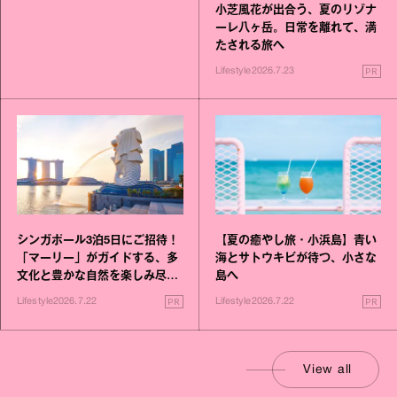
小芝風花が出合う、夏のリゾナ
ーレ八ヶ岳。日常を離れて、満
たされる旅へ
PR
Lifestyle
2026.7.23
シンガポール3泊5日にご招待！
【夏の癒やし旅・小浜島】青い
「マーリー」がガイドする、多
海とサトウキビが待つ、小さな
文化と豊かな自然を楽しみ尽く
島へ
す旅
PR
PR
Lifestyle
2026.7.22
Lifestyle
2026.7.22
View all