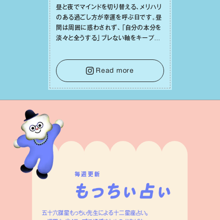
昼と夜でマインドを切り替える、メリハリ
のある過ごし⽅が幸運を呼ぶ⽇です。昼
間は周囲に惑わされず、「⾃分の本分を
淡々と全うする」ブレない軸をキープし
て。そして夜は、疲れや寂しさから⽢い
⾔葉に流されないよう、⼼にしっかりブ
レーキをかけること。この意識の切り替
Read more
えが、あなたに確かな安⼼感をもたらす
はずです。
毎週更新
五十六謀星もっちぃ先生による十二星座占い。