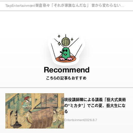
Top
Entertainment
榮倉奈々「それが家族なんだな」 昔から変わらない恋
愛観語る
Recommend
こちらの記事もおすすめ
現役講師陣による講義「藝大式美術
の“ミカタ”」でこの夏、藝大生にな
る
Entertainment
2026.8.7