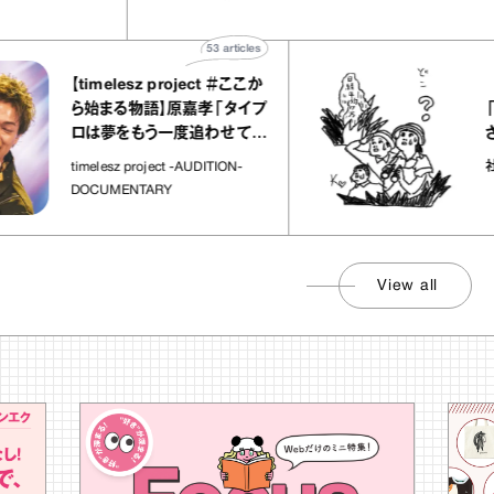
53
articles
【timelesz project ＃ここか
「日経
ら始まる物語】原嘉孝「タイプ
さんが
ロは夢をもう一度追わせてく
れた場所」
社会のじ
timelesz project -AUDITION-
DOCUMENTARY
View all