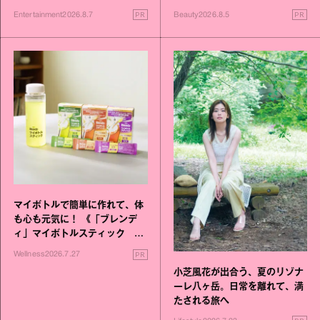
進化！
PR
PR
Entertainment
2026.8.7
Beauty
2026.8.5
マイボトルで簡単に作れて、体
も心も元気に！ 《「ブレンデ
ィ」マイボトルスティック い
いこと毎日》シリーズが誕生
PR
Wellness
2026.7.27
小芝風花が出合う、夏のリゾナ
ーレ八ヶ岳。日常を離れて、満
たされる旅へ