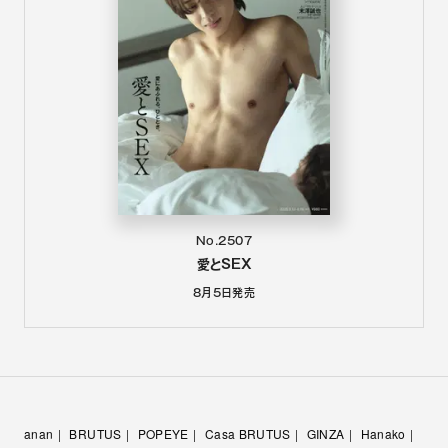
No.2507
愛とSEX
8月5日
発売
anan
BRUTUS
POPEYE
Casa BRUTUS
GINZA
Hanako