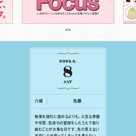
2026
.
8
.
8
SAT
六曜
先勝
物事を強引に進めるよりも、⼊念な準備
や学習、気持ちの整理をしたうえで取り
組むことが⼤事な⽇です。先の⾒えない