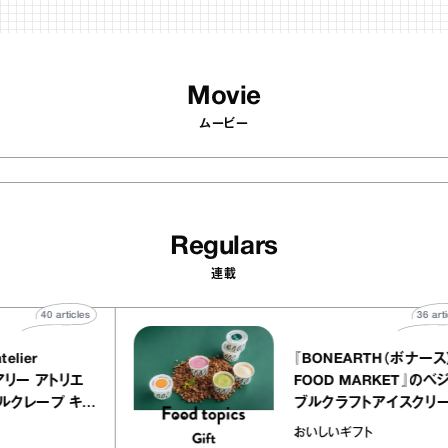
Movie
ムービー
Regulars
連載
40
articles
LLY atelier
『BONEARTH（
E（イクアリー アトリエ
FOOD MARKE
）』のミルクレープ キャ
ブルクラフトアイ
バニーユほか｜chico
｜真野知子の「お
な宝物
おいしいギフト
菓子な宝物”
ト」