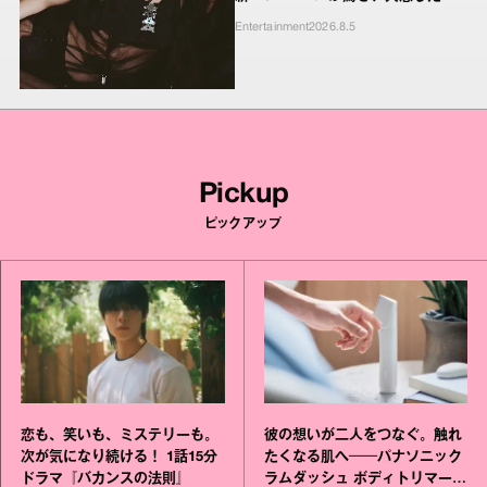
ンキーたちの本気の恋模様
Entertainment
2026.8.5
Pickup
ピックアップ
恋も、笑いも、ミステリーも。
彼の想いが二人をつなぐ。触れ
次が気になり続ける！ 1話15分
たくなる肌へ──パナソニック
ドラマ『バカンスの法則』
ラムダッシュ ボディトリマーが