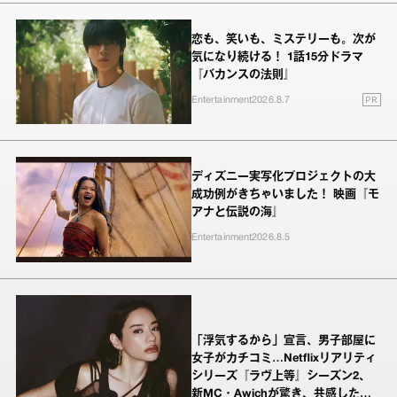
恋も、笑いも、ミステリーも。次が
気になり続ける！ 1話15分ドラマ
『バカンスの法則』
PR
Entertainment
2026.8.7
ディズニー実写化プロジェクトの大
成功例がきちゃいました！ 映画『モ
アナと伝説の海』
Entertainment
2026.8.5
「浮気するから」宣言、男子部屋に
女子がカチコミ…Netflixリアリティ
シリーズ『ラヴ上等』シーズン2、
新MC・Awichが驚き、共感したヤ