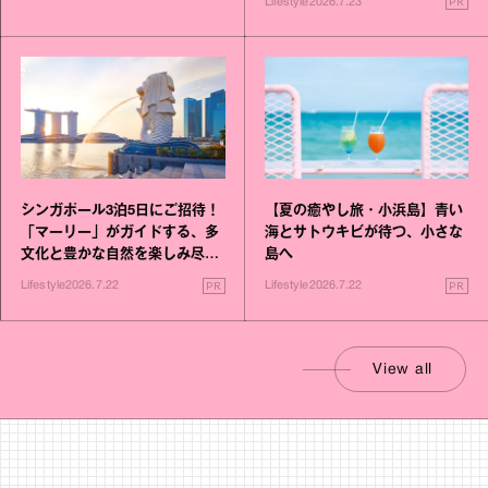
PR
Lifestyle
2026.7.23
シンガポール3泊5日にご招待！
【夏の癒やし旅・小浜島】青い
「マーリー」がガイドする、多
海とサトウキビが待つ、小さな
文化と豊かな自然を楽しみ尽く
島へ
す旅
PR
PR
Lifestyle
2026.7.22
Lifestyle
2026.7.22
View all