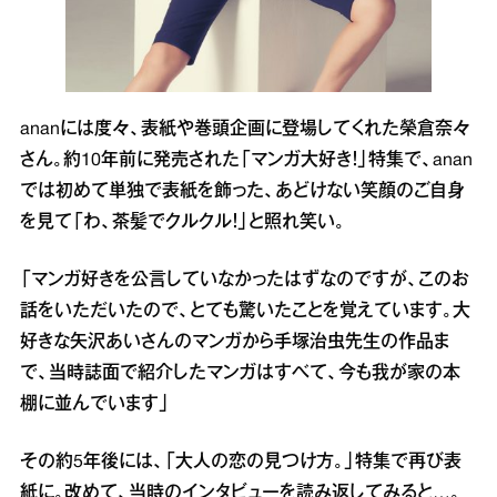
ananには度々、表紙や巻頭企画に登場してくれた榮倉奈々
さん。約10年前に発売された「マンガ大好き！」特集で、anan
では初めて単独で表紙を飾った、あどけない笑顔のご自身
を見て「わ、茶髪でクルクル！」と照れ笑い。
「マンガ好きを公言していなかったはずなのですが、このお
話をいただいたので、とても驚いたことを覚えています。大
好きな矢沢あいさんのマンガから手塚治虫先生の作品ま
で、当時誌面で紹介したマンガはすべて、今も我が家の本
棚に並んでいます」
その約5年後には、「大人の恋の見つけ方。」特集で再び表
紙に。改めて、当時のインタビューを読み返してみると…。