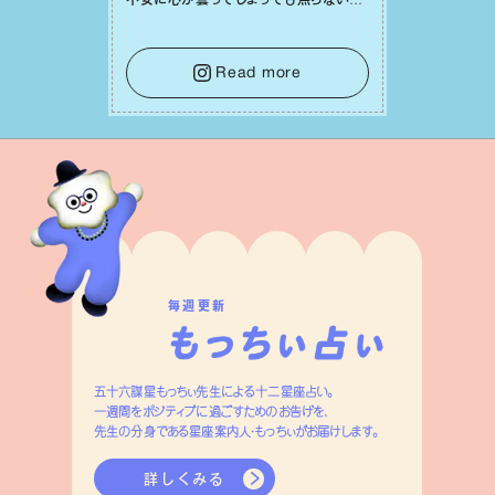
不安に⼼が曇ってしまっても焦らない
で。意思を伝える⼯夫をしたり、あなた⾃
⾝や疲れていそうな⼈をいたわることに
時間を使いましょう。ここでしっかりとエ
Read more
ネルギーを蓄え、困難を乗り越える⼒に
変えましょう。
毎週更新
五十六謀星もっちぃ先生による十二星座占い。
一週間をポジティブに過ごすためのお告げを、
先生の分身である星座案内人・もっちぃがお届けします。
詳しくみる