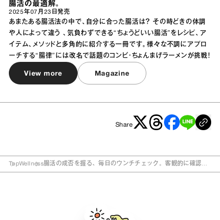
腸活の最適解。
2025年07月23日
発売
あまたある腸活法の中で、自分に合った腸活は？ その時どきの体調
や人によって違う 、気負わずできる“ちょうどいい腸活”をレシピ、ア
イテム、メソッドと多角的に紹介する一冊です。様々な不調にアプロ
ーチする“腸律”には改名で話題のコンビ・ちょんまげラーメンが挑戦！
View more
Magazine
Share
Top
Wellness
腸活の成否を握る、毎日のウンチチェック。客観的に確認で
きる、世界共通のカタチの基準