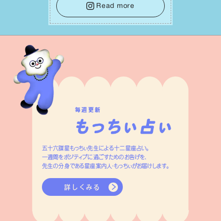
しょう。そのブレない決意が、あなたにと
Read more
って有意義で安定した成果を引き寄せま
す。
毎週更新
五十六謀星もっちぃ先生による十二星座占い。
一週間をポジティブに過ごすためのお告げを、
先生の分身である星座案内人・もっちぃがお届けします。
詳しくみる