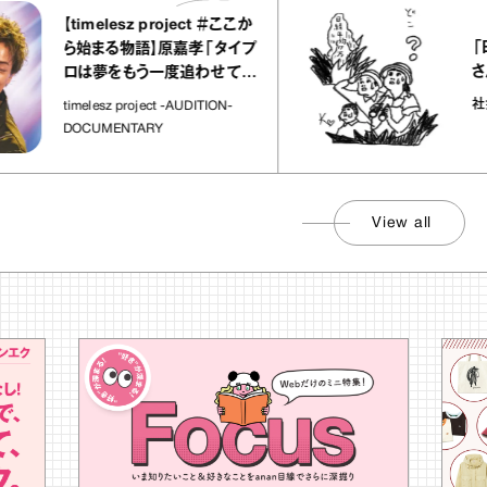
【timelesz project ＃ここか
「日経平
ら始まる物語】原嘉孝「タイプ
さんが解
ロは夢をもう一度追わせてく
れた場所」
社会のじか
timelesz project -AUDITION-
DOCUMENTARY
View all