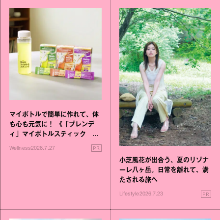
マイボトルで簡単に作れて、体
も心も元気に！ 《「ブレンデ
ィ」マイボトルスティック い
いこと毎日》シリーズが誕生
PR
Wellness
2026.7.27
小芝風花が出合う、夏のリゾナ
ーレ八ヶ岳。日常を離れて、満
たされる旅へ
PR
Lifestyle
2026.7.23