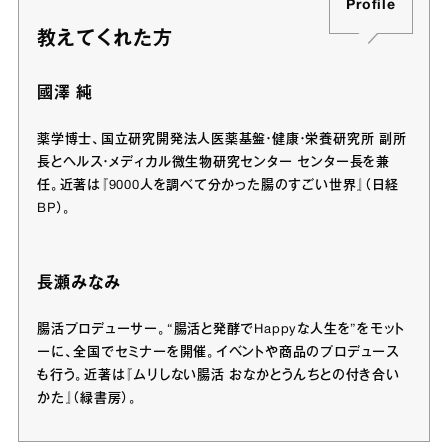
Profile
教えてくれた方
國澤 純
薬学博士、国立研究開発法人医薬基盤・健康・栄養研究所 副所
長とヘルス・メディカル微生物研究センター センター長を兼
任。近著は『9000人を調べて分かった腸のすごい世界』（日経
BP）。
長瀬みなみ
腸活プロデューサー。“腸活と発酵でHappyな人生を”をモット
ーに、全国でセミナーを開催。イベントや商品のプロデュース
も行う。近著は『ムリしない腸活 おなかとうんちとの付き合い
かた』（緑書房）。