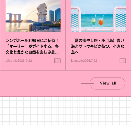
シンガポール3泊5日にご招待！
【夏の癒やし旅・小浜島】青い
「マーリー」がガイドする、多
海とサトウキビが待つ、小さな
文化と豊かな自然を楽しみ尽く
島へ
す旅
PR
PR
Lifestyle
2026.7.22
Lifestyle
2026.7.22
View all