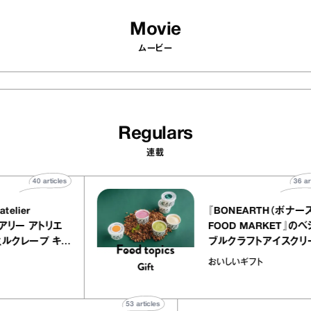
Movie
ムービー
Regulars
連載
40
articles
ALLY atelier
『BONEARTH
LE（イクアリー アトリエ
FOOD MARK
レ）』のミルクレープ キャ
ブルクラフトア
ルバニーユほか｜chico
｜真野知子の「
子な宝物
おいしいギフト
お菓子な宝物”
ト」
53
articles