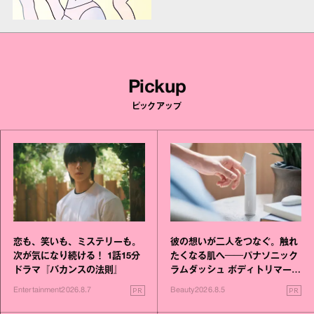
Pickup
ピックアップ
恋も、笑いも、ミステリーも。
彼の想いが二人をつなぐ。触れ
次が気になり続ける！ 1話15分
たくなる肌へ──パナソニック
ドラマ『バカンスの法則』
ラムダッシュ ボディトリマーが
進化！
PR
PR
Entertainment
2026.8.7
Beauty
2026.8.5