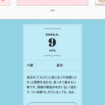
2026
.
8
.
9
SUN
六曜
友引
⾃分が「これだ！」と信じる⼈や⽬標にピ
タッと照準を合わせ、真っすぐ進みたい
時です。周囲の環境がめまぐるしく変わ
り、つい⽬移りしそうになっても、あれこ
れ迷う必要はありません。余計なノイズ
をそっと⼿放し、⽬の前のことに集中しま