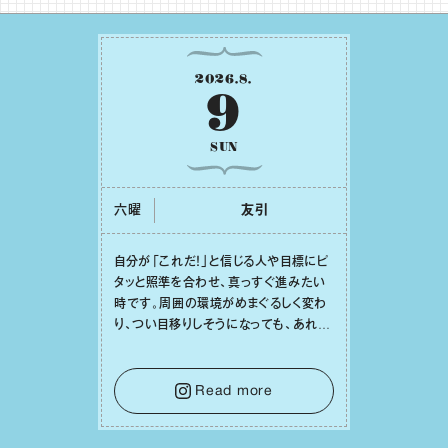
2026
.
8
.
9
SUN
六曜
友引
⾃分が「これだ！」と信じる⼈や⽬標にピ
タッと照準を合わせ、真っすぐ進みたい
時です。周囲の環境がめまぐるしく変わ
り、つい⽬移りしそうになっても、あれこ
れ迷う必要はありません。余計なノイズ
をそっと⼿放し、⽬の前のことに集中しま
しょう。そのブレない決意が、あなたにと
Read more
って有意義で安定した成果を引き寄せま
す。