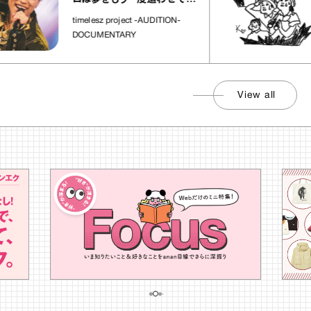
れた場所」
社会
timelesz project -AUDITION-
DOCUMENTARY
View all