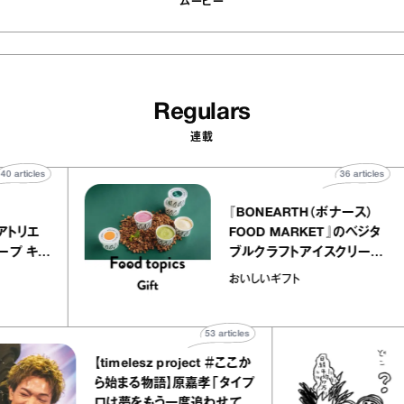
ムービー
Regulars
連載
40
articles
36
 atelier
『BONEARTH（ボナ
イクアリー アトリエ
FOOD MARKET』
のミルクレープ キャ
ブルクラフトアイスク
ーユほか｜chico
｜真野知子の「おいし
物
おいしいギフト
な宝物”
ト」
53
articles
【timelesz project ＃ここか
「日
ら始まる物語】原嘉孝「タイプ
さ
ロは夢をもう一度追わせてく