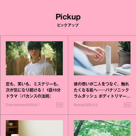
Pickup
ピックアップ
恋も、笑いも、ミステリーも。
彼の想いが二人をつなぐ。触れ
次が気になり続ける！ 1話15分
たくなる肌へ──パナソニック
ドラマ『バカンスの法則』
ラムダッシュ ボディトリマーが
進化！
PR
PR
Entertainment
2026.8.7
Beauty
2026.8.5