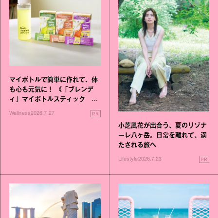
マイボトルで簡単に作れて、体
も心も元気に！ 《「ブレンデ
ィ」マイボトルスティック い
いこと毎日》シリーズが誕生
PR
Wellness
2026.7.27
小芝風花が出合う、夏のリゾナ
ーレ八ヶ岳。日常を離れて、満
たされる旅へ
PR
Lifestyle
2026.7.23