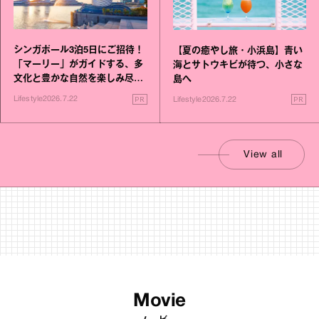
シンガポール3泊5日にご招待！
【夏の癒やし旅・小浜島】青い
「マーリー」がガイドする、多
海とサトウキビが待つ、小さな
文化と豊かな自然を楽しみ尽く
島へ
す旅
PR
PR
Lifestyle
2026.7.22
Lifestyle
2026.7.22
View all
Movie