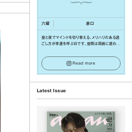
六曜
⾚⼝
昼と夜でマインドを切り替える、メリハリのある過
ごし⽅が幸運を呼ぶ⽇です。昼間は周囲に惑わさ
れず、「⾃分の本分を淡々と全うする」ブレない軸
をキープして。そして夜は、疲れや寂しさから⽢
い⾔葉に流されないよう、⼼にしっかりブレーキ
Read more
をかけること。この意識の切り替えが、あなたに
確かな安⼼感をもたらすはずです。
Latest Issue