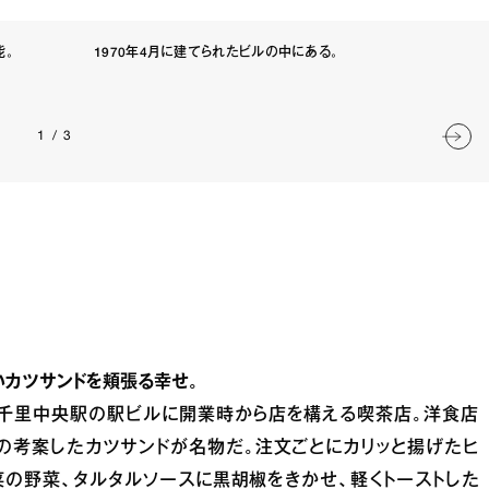
能。
1970年4月に建てられたビルの中にある。
1
/
3
カツサンドを頬張る幸せ。
千里中央駅の駅ビルに開業時から店を構える喫茶店。洋食店
の考案したカツサンドが名物だ。注文ごとにカリッと揚げたヒ
菜の野菜、タルタルソースに黒胡椒をきかせ、軽くトーストした