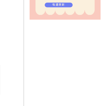
毎週更新
。
テイクアウト用の包装も可愛らしい。