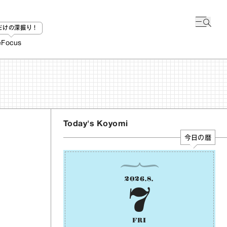
bだけの深掘り！
e
Focus
Today's Koyomi
今日の暦
2026
.
8
.
7
FRI