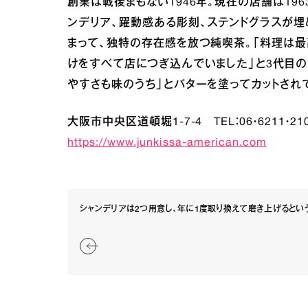
創業は戦後まもない1946年。現在の店舗は19
ンデリア、躍動感ある彫刻、ステンドグラスが
まって、独特の存在感を放つ純喫茶。「料理は
けをすべて店につぎ込んでいました」と3代目の
やすさも味のうち」とバターを塗ってカットされ
大阪市中央区道頓堀1‐7‐4 TEL：06・6211・2
https://www.junkissa-american.com
シャンデリアは2つ用意し、年に1度取り換えて磨き上げるとい