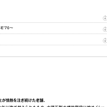
E’70～
～
主が情熱を注ぎ続けた老舗。