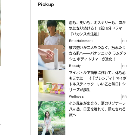
Pickup
恋も、笑いも、ミステリーも。次が
気になり続ける！ 1話15分ドラマ
『バカンスの法則』
Entertainment
PR
彼の想いが二人をつなぐ。触れたく
なる肌へ──パナソニック ラムダッ
シュ ボディトリマーが進化！
Beauty
PR
マイボトルで簡単に作れて、体も心
も元気に！ 《「ブレンディ」マイボ
トルスティック いいこと毎日》シ
リーズが誕生
案
Wellness
PR
小芝風花が出合う、夏のリゾナーレ
八ヶ岳。日常を離れて、満たされる
旅へ