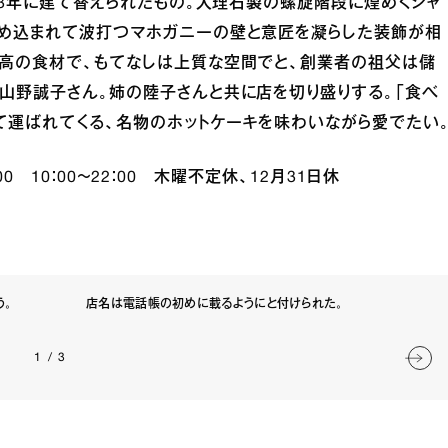
63年に建て替えられたもの。大理石製の螺旋階段に煌めくシャ
埋め込まれて波打つマホガニーの壁と意匠を凝らした装飾が相
最高の食材で、もてなしは上質な空間でと、創業者の祖父は儲
山野誠子さん。姉の陸子さんと共に店を切り盛りする。「食べ
て運ばれてくる、名物のホットケーキを味わいながら愛でたい
100 10：00～22：00 木曜不定休、12月31日休
う。
店名は電話帳の初めに載るようにと付けられた。
1
/
3