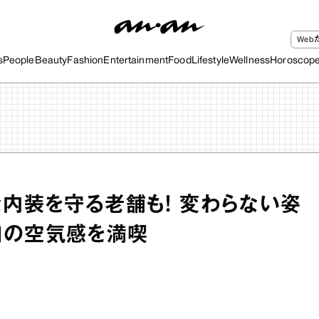
We
s
People
Beauty
Fashion
Entertainment
Food
Lifestyle
Wellness
Horoscop
な内装を守る老舗も！ 変わらない姿
和の空気感を満喫