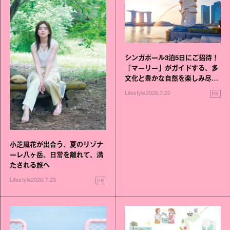
シンガポール3泊5日にご招待！
「マーリー」がガイドする、多
文化と豊かな自然を楽しみ尽く
す旅
PR
Lifestyle
2026.7.22
小芝風花が出合う、夏のリゾナ
ーレ八ヶ岳。日常を離れて、満
たされる旅へ
PR
Lifestyle
2026.7.23