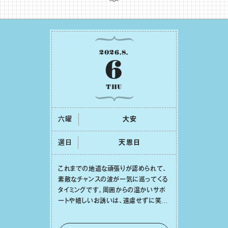
2026
.
8
.
6
THU
六曜
⼤安
選日
天恩⽇
これまでの地道な頑張りが認められて、
素敵なチャンスの波が⼀気に巡ってくる
タイミングです。周囲からの温かいサポ
ートや嬉しいお誘いは、遠慮せずに笑顔
で受け取りましょう。みんなと⼀緒に幸
せになっていくイメージを持って⼀歩を