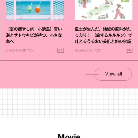
【夏の癒やし旅・小浜島】青い
風土が生んだ、地域の原料がた
海とサトウキビが待つ、小さな
っぷり！ 〈旅するルルルン〉で
島へ
叶えるうるおい美肌と旅の余韻
PR
PR
Lifestyle
2026.7.22
Beauty
2026.7.22
View all
Movie