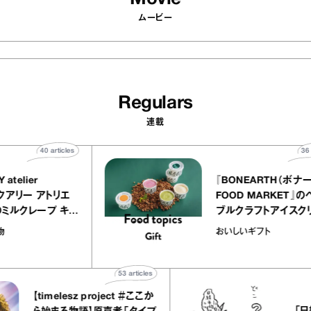
ムービー
Regulars
連載
40
articles
『EQUALLY atelier
『BONEAR
NOLE（イクアリー アトリエ
FOOD MA
ノーレ）』のミルクレープ キャ
ブルクラフ
ラメルバニーユほか｜chico
｜真野知子
お菓子な宝物
おいしいギフ
の“お菓子な宝物”
ト」
53
articles
timelesz project ＃ここか