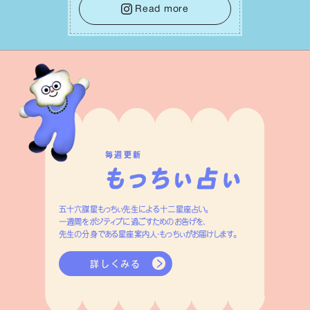
踏み出して。⼀⼈⼀⼈の良いところが混
Read more
ざり合い、ハッピーな未来が形作られて
いきます。
毎週更新
五十六謀星もっちぃ先生による十二星座占い。
一週間をポジティブに過ごすためのお告げを、
先生の分身である星座案内人・もっちぃがお届けします。
詳しくみる