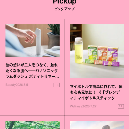
Pickup
ピックアップ
彼の想いが二人をつなぐ。触れ
たくなる肌へ──パナソニック
ラムダッシュ ボディトリマーが
進化！
PR
Beauty
2026.8.5
マイボトルで簡単に作れて、体
も心も元気に！ 《「ブレンデ
ィ」マイボトルスティック い
いこと毎日》シリーズが誕生
PR
Wellness
2026.7.27