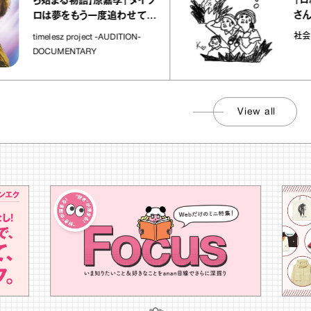
「日経平均7
始まる物語】原嘉孝「タイプ
さんが解説
は夢をもう一度追わせてく
た場所」
社会のじかん
melesz project -AUDITION-
OCUMENTARY
View all