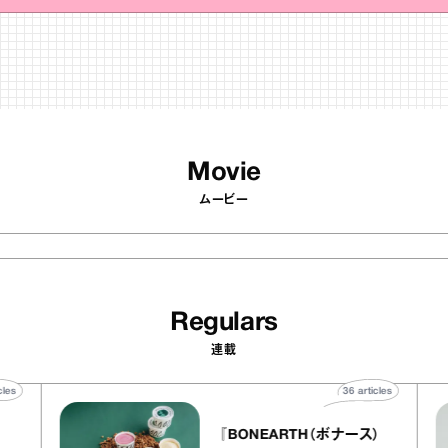
Movie
ムービー
Regulars
連載
40
articles
36
articles
『BONEARTH（ボナース）