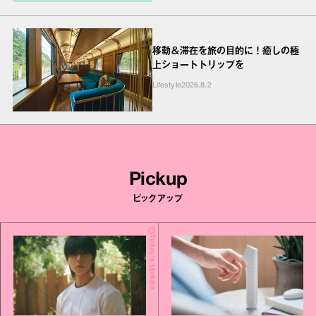
移動＆滞在を旅の目的に！癒しの極
上ショートトリップを
Lifestyle
2026.8.2
Pickup
ピックアップ
Today's Update