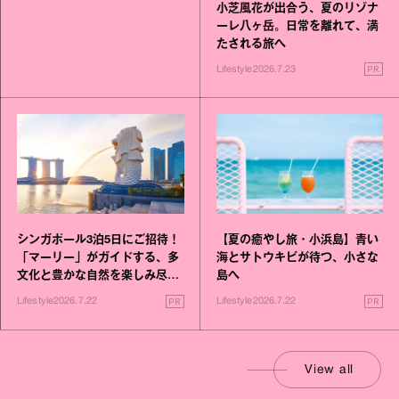
小芝風花が出合う、夏のリゾナ
ーレ八ヶ岳。日常を離れて、満
たされる旅へ
PR
Lifestyle
2026.7.23
シンガポール3泊5日にご招待！
【夏の癒やし旅・小浜島】青い
「マーリー」がガイドする、多
海とサトウキビが待つ、小さな
文化と豊かな自然を楽しみ尽く
島へ
す旅
PR
PR
Lifestyle
2026.7.22
Lifestyle
2026.7.22
View all