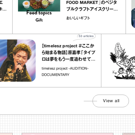
アトリエ
FOOD MARKET』のベジタ
ープ キャ
ブルクラフトアイスクリーム
chico
｜真野知子の「おいしいギフ
おいしいギフト
ト」
53
articles
【timelesz project ＃ここか
ら始まる物語】原嘉孝「タイプ
ロは夢をもう一度追わせてく
れた場所」
timelesz project -AUDITION-
DOCUMENTARY
View all