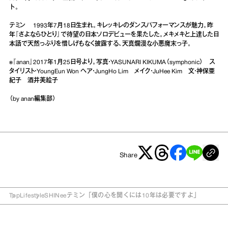
ト。
テミン 1993年7月18日生まれ。キレッキレのダンスパフォーマンスが魅力。昨
年『さよならひとり』で待望の日本ソロデビューを果たした。メキメキと上達した日
本語で天然っぷりを惜しげもなく披露する、天真爛漫な小悪魔末っ子。
※『anan』2017年1月25日号より。写真・YASUNARI KIKUMA（symphonic） ス
タイリスト・YoungEun Won ヘア・JungHo Lim メイク・JuHee Kim 文・神保亜
紀子 酒井美絵子
（by anan編集部）
Share
Top
Lifestyle
SHINeeテミン「僕の心を開くには10年は必要ですよ」