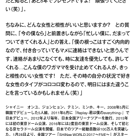
だと知ると「あと8年でプレゼントですよ！ 頑張ってくださ
い（笑）」。
ちなみに、どんな女性と相性がいいと思いますか？ との質
問に、「今の僕なら」と前置きしながら「忙しい僕に、だまって
ついてきてくれる人」との答え。「僕の根っこはすごく内向的
なので、付き合っていてもマメに連絡はできないと思うんで
す。連絡があまりこなくても、時に友達を優先しても、許して
くれる…こんな僕のワガママを受け止めてくれる人が、きっ
と相性のいい女性です！ ただ、その時の自分の状況で好き
な女性のタイプがコロコロ変わるので、明日にはまた違うこ
とを言っているかもしれません（笑）」
シャイニー オンユ、ジョンヒョン、テミン、ミンホ、キー。2008年5月に
韓国でデビューした5人組。2011年6月に『Replay-君は僕のeverything-』で
日本デビュー。2012年より毎年、日本全国アリーナツアーを敢行。2015年
には初の東京ドーム公演、2016年には2度目の東京ドーム公演、そして初と
なる京セラドーム公演を開催。日本でのツアー総動員数は100万人を突破し
た。1月28日より、全国ツアー「SHINee WORLD 2017～FIVE～」がスター