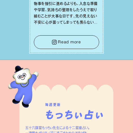
物事を強引に進めるよりも、⼊念な準備
や学習、気持ちの整理をしたうえで取り
組むことが⼤事な⽇です。先の⾒えない
不安に⼼が曇ってしまっても焦らない
で。意思を伝える⼯夫をしたり、あなた⾃
⾝や疲れていそうな⼈をいたわることに
時間を使いましょう。ここでしっかりとエ
Read more
ネルギーを蓄え、困難を乗り越える⼒に
変えましょう。
毎週更新
五十六謀星もっちぃ先生による十二星座占い。
一週間をポジティブに過ごすためのお告げを、