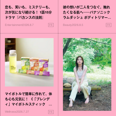
恋も、笑いも、ミステリーも。
彼の想いが二人をつなぐ。触れ
次が気になり続ける！ 1話15分
たくなる肌へ──パナソニック
ドラマ『バカンスの法則』
ラムダッシュ ボディトリマーが
進化！
PR
PR
Entertainment
2026.8.7
Beauty
2026.8.5
マイボトルで簡単に作れて、体
も心も元気に！ 《「ブレンデ
ィ」マイボトルスティック い
いこと毎日》シリーズが誕生
PR
Wellness
2026.7.27