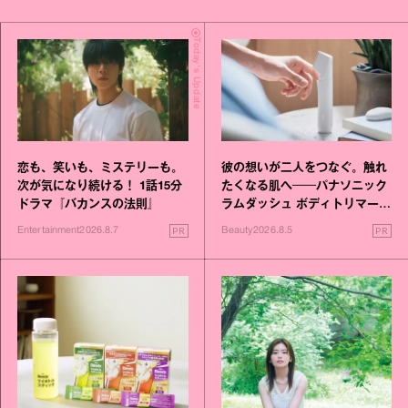
Today's Update
恋も、笑いも、ミステリーも。
彼の想いが二人をつなぐ。触れ
次が気になり続ける！ 1話15分
たくなる肌へ──パナソニック
ドラマ『バカンスの法則』
ラムダッシュ ボディトリマーが
進化！
PR
PR
Entertainment
2026.8.7
Beauty
2026.8.5