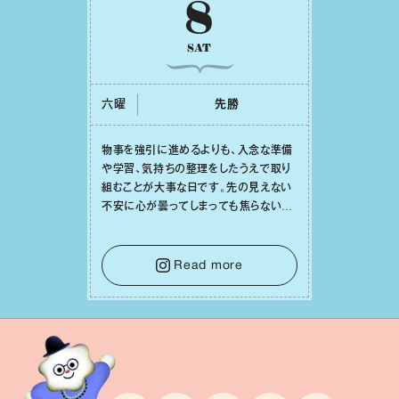
8
SAT
六曜
先勝
物事を強引に進めるよりも、⼊念な準備
や学習、気持ちの整理をしたうえで取り
組むことが⼤事な⽇です。先の⾒えない
不安に⼼が曇ってしまっても焦らない
で。意思を伝える⼯夫をしたり、あなた⾃
⾝や疲れていそうな⼈をいたわることに
時間を使いましょう。ここでしっかりとエ
Read more
ネルギーを蓄え、困難を乗り越える⼒に
変えましょう。