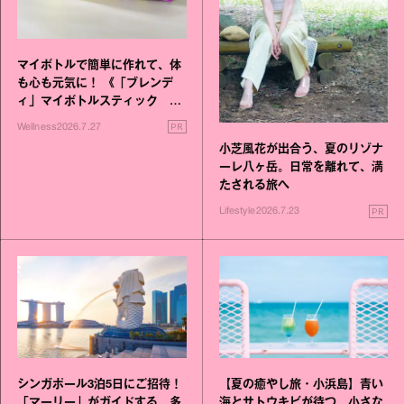
マイボトルで簡単に作れて、体
も心も元気に！ 《「ブレンデ
ィ」マイボトルスティック い
いこと毎日》シリーズが誕生
PR
Wellness
2026.7.27
小芝風花が出合う、夏のリゾナ
ーレ八ヶ岳。日常を離れて、満
たされる旅へ
PR
Lifestyle
2026.7.23
シンガポール3泊5日にご招待！
【夏の癒やし旅・小浜島】青い
「マーリー」がガイドする、多
海とサトウキビが待つ、小さな