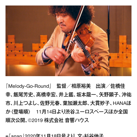
『Melody-Go-Round』 監督／相原裕美 出演／佐橋佳
幸、飯尾芳史、高橋幸宏、井上鑑、坂本龍一、矢野顕子、沖祐
市、川上つよし、佐野元春、葉加瀬太郎、大貫妙子、HANAほ
か〈登場順〉 11月14日より渋谷ユーロスペースほか全国
順次公開。©2019 株式会社 音響ハウス
※『anan』2020年11月18日号より。文・杉谷伸子