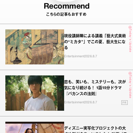
Recommend
こちらの記事もおすすめ
Today's Update
現役講師陣による講義「藝大式美術
の“ミカタ”」でこの夏、藝大生にな
る
Entertainment
2026.8.7
Today's Update
恋も、笑いも、ミステリーも。次が
気になり続ける！ 1話15分ドラマ
『バカンスの法則』
PR
Entertainment
2026.8.7
ディズニー実写化プロジェクトの大