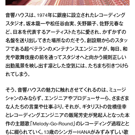
音響ハウスは、1974年に銀座に設立されたレコーディング
スタジオ。坂本龍一や松任谷由実、矢野顕子、佐野元春な
ど、日本を代表するアーティストたちに愛され、かずかずの
名盤を送り出してきた場所なのだそう。創設期からのスタッ
フである超ベテランのメンテナンスエンジニアが、毎日、和
光や歌舞伎座の前を通ってスタジオへと向かう規則正しい
出勤風景を映し出す凛とした空気には、たちまち引きつけら
れてしまう。
そう、音響ハウスの魅力に触れさせてくれるのは、ミュージ
シャンのみならず、エンジニアやプロデューサーら、さまざま
な人たちの言葉や仕事ぶり。それが、ギタリストの佐橋佳幸
とレコーディングエンジニアの飯尾芳史が発起人となった本
作の主題歌「Melody-Go-Round」のレコーディング過程とと
もに綴られていく。13歳のシンガーHANAがみずみずしい歌