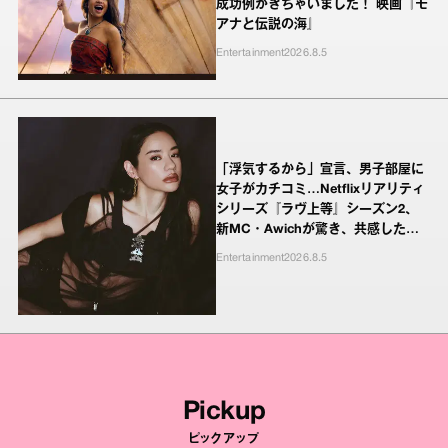
成功例がきちゃいました！ 映画『モ
アナと伝説の海』
Entertainment
2026.8.5
「浮気するから」宣言、男子部屋に
女子がカチコミ…Netflixリアリティ
シリーズ『ラヴ上等』シーズン2、
新MC・Awichが驚き、共感したヤ
ンキーたちの本気の恋模様
Entertainment
2026.8.5
Pickup
ピックアップ