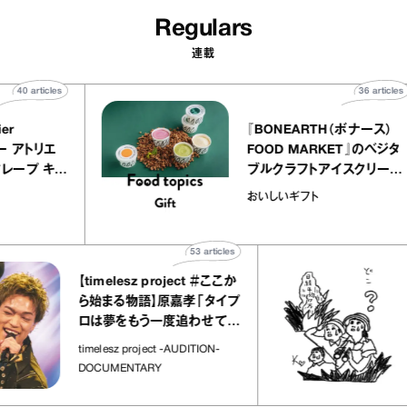
Regulars
連載
40
articles
36
a
atelier
『BONEARTH（ボナー
クアリー アトリエ
FOOD MARKET』の
のミルクレープ キャ
ブルクラフトアイスク
ーユほか｜chico
｜真野知子の「おいし
物
おいしいギフト
な宝物”
ト」
53
articles
【timelesz project ＃ここか
「
ら始まる物語】原嘉孝「タイプ
さ
ロは夢をもう一度追わせてく
れた場所」
社
timelesz project -AUDITION-
DOCUMENTARY