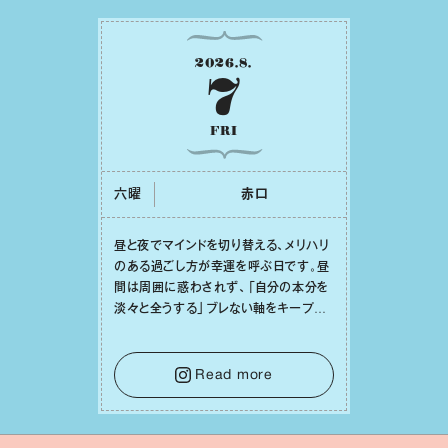
2026
.
8
.
7
FRI
六曜
⾚⼝
昼と夜でマインドを切り替える、メリハリ
のある過ごし⽅が幸運を呼ぶ⽇です。昼
間は周囲に惑わされず、「⾃分の本分を
淡々と全うする」ブレない軸をキープし
て。そして夜は、疲れや寂しさから⽢い
⾔葉に流されないよう、⼼にしっかりブ
レーキをかけること。この意識の切り替
Read more
えが、あなたに確かな安⼼感をもたらす
はずです。