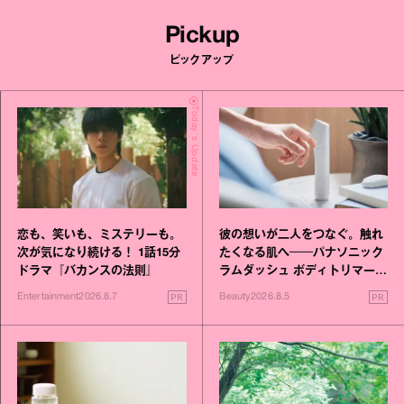
Pickup
ピックアップ
Today's Update
恋も、笑いも、ミステリーも。
彼の想いが二人をつなぐ。触れ
次が気になり続ける！ 1話15分
たくなる肌へ──パナソニック
ドラマ『バカンスの法則』
ラムダッシュ ボディトリマーが
進化！
PR
PR
Entertainment
2026.8.7
Beauty
2026.8.5