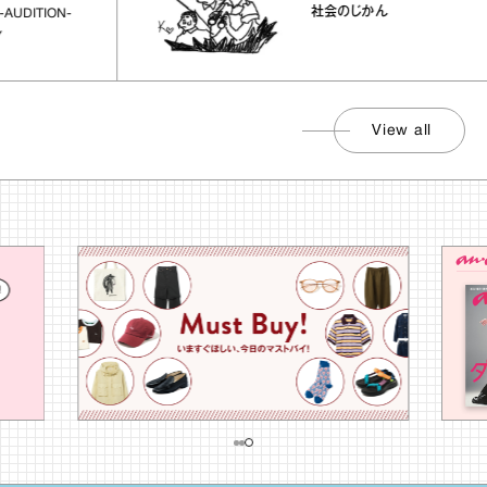
社会のじかん
ION-
View all