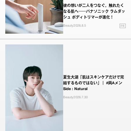
彼の想いが二人をつなぐ。触れたく
なる肌へ──パナソニック ラムダッ
シュ ボディトリマーが進化！
PR
Beauty
2026.8.5
夏生大湖「肌はスキンケアだけで完
結するものではない」｜ #両Aメン
Side : Natural
Beauty
2026.7.30