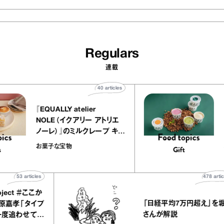
Regulars
連載
40
articles
『EQUALLY atelier
NOLE（イクアリー アトリエ
ノーレ）』のミルクレープ キャ
ラメルバニーユほか｜chico
お菓子な宝物
の“お菓子な宝物”
articles
478
articles
 ＃ここか
「日経平均7万円超え」を堀潤
「タイプ
さんが解説
せてく