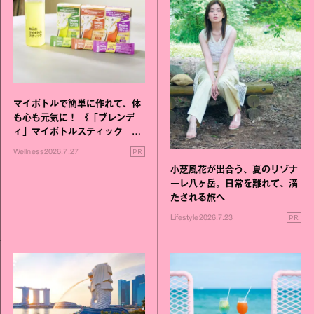
マイボトルで簡単に作れて、体
も心も元気に！ 《「ブレンデ
ィ」マイボトルスティック い
いこと毎日》シリーズが誕生
PR
Wellness
2026.7.27
小芝風花が出合う、夏のリゾナ
ーレ八ヶ岳。日常を離れて、満
たされる旅へ
PR
Lifestyle
2026.7.23