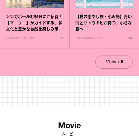
シンガポール3泊5日にご招待！
【夏の癒やし旅・小浜島】青い
「マーリー」がガイドする、多
海とサトウキビが待つ、小さな
文化と豊かな自然を楽しみ尽く
島へ
す旅
PR
PR
Lifestyle
2026.7.22
Lifestyle
2026.7.22
View all
Movie
ムービー