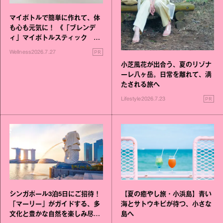
マイボトルで簡単に作れて、体
も心も元気に！ 《「ブレンデ
ィ」マイボトルスティック い
いこと毎日》シリーズが誕生
PR
Wellness
2026.7.27
小芝風花が出合う、夏のリゾナ
ーレ八ヶ岳。日常を離れて、満
たされる旅へ
PR
Lifestyle
2026.7.23
シンガポール3泊5日にご招待！
【夏の癒やし旅・小浜島】青い
「マーリー」がガイドする、多
海とサトウキビが待つ、小さな
文化と豊かな自然を楽しみ尽く
島へ