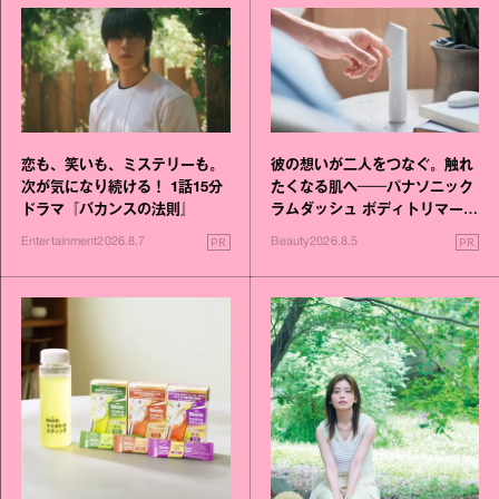
恋も、笑いも、ミステリーも。
彼の想いが二人をつなぐ。触れ
次が気になり続ける！ 1話15分
たくなる肌へ──パナソニック
ドラマ『バカンスの法則』
ラムダッシュ ボディトリマーが
進化！
PR
PR
Entertainment
2026.8.7
Beauty
2026.8.5