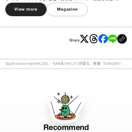
View more
Magazine
Share
Top
Entertainment
MAZZEL・RAN＆TAKUTOが語る、新曲『DANGER』と
グループの“現在地”
Recommend