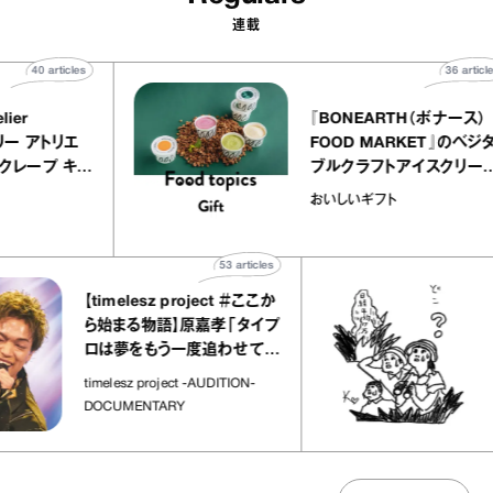
連載
40
articles
LY atelier
『BONEARTH（ボ
（イクアリー アトリエ
FOOD MARKET
』のミルクレープ キャ
ブルクラフトアイス
ニーユほか｜chico
｜真野知子の「お
宝物
おいしいギフト
菓子な宝物”
ト」
53
articles
【timelesz project ＃ここか
「日経
ら始まる物語】原嘉孝「タイプ
さんが
ロは夢をもう一度追わせてく
れた場所」
社会の
timelesz project -AUDITION-
DOCUMENTARY