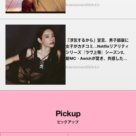
Entertainment
2026.8.5
「浮気するから」宣言、男子部屋に
女子がカチコミ…Netflixリアリティ
シリーズ『ラヴ上等』シーズン2、
新MC・Awichが驚き、共感したヤ
ンキーたちの本気の恋模様
Entertainment
2026.8.5
Pickup
ピックアップ