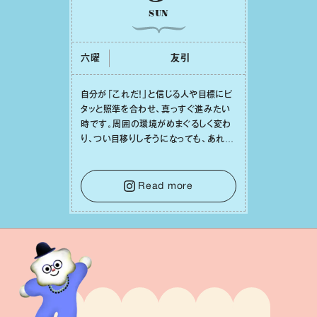
SUN
六曜
友引
⾃分が「これだ！」と信じる⼈や⽬標にピ
タッと照準を合わせ、真っすぐ進みたい
時です。周囲の環境がめまぐるしく変わ
り、つい⽬移りしそうになっても、あれこ
れ迷う必要はありません。余計なノイズ
をそっと⼿放し、⽬の前のことに集中しま
しょう。そのブレない決意が、あなたにと
Read more
って有意義で安定した成果を引き寄せま
す。