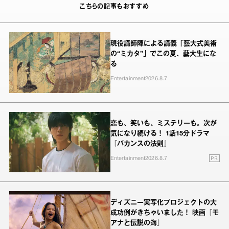
こちらの記事もおすすめ
現役講師陣による講義「藝大式美術
の“ミカタ”」でこの夏、藝大生にな
る
Entertainment
2026.8.7
恋も、笑いも、ミステリーも。次が
気になり続ける！ 1話15分ドラマ
『バカンスの法則』
PR
Entertainment
2026.8.7
ディズニー実写化プロジェクトの大
成功例がきちゃいました！ 映画『モ
アナと伝説の海』