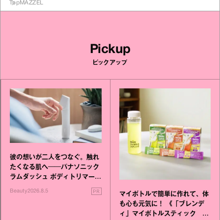
Top
MAZZEL
Pickup
ピックアップ
彼の想いが二人をつなぐ。触れ
たくなる肌へ──パナソニック
ラムダッシュ ボディトリマーが
進化！
PR
Beauty
2026.8.5
マイボトルで簡単に作れて、体
も心も元気に！ 《「ブレンデ
ィ」マイボトルスティック い