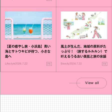
【夏の癒やし旅・小浜島】青い
風土が生んだ、地域の原料がた
海とサトウキビが待つ、小さな
っぷり！ 〈旅するルルルン〉で
島へ
叶えるうるおい美肌と旅の余韻
PR
PR
Lifestyle
2026.7.22
Beauty
2026.7.22
View all