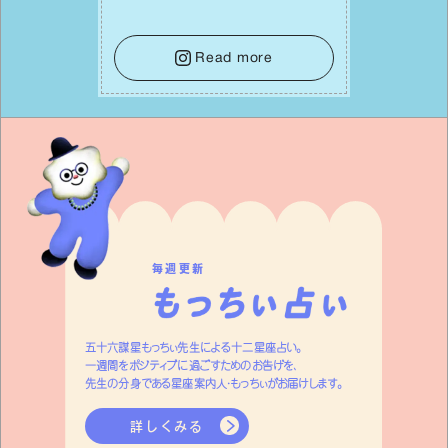
て。そして夜は、疲れや寂しさから⽢い
⾔葉に流されないよう、⼼にしっかりブ
レーキをかけること。この意識の切り替
Read more
えが、あなたに確かな安⼼感をもたらす
はずです。
毎週更新
五十六謀星もっちぃ先生による十二星座占い。
一週間をポジティブに過ごすためのお告げを、
先生の分身である星座案内人・もっちぃがお届けします。
詳しくみる