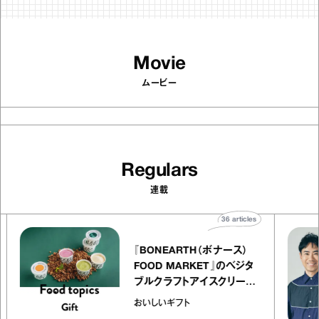
Movie
ムービー
Regulars
連載
cles
36
articles
『BONEARTH（ボナース）
リエ
FOOD MARKET』のベジタ
キャ
ブルクラフトアイスクリーム
co
｜真野知子の「おいしいギフ
おいしいギフト
ト」