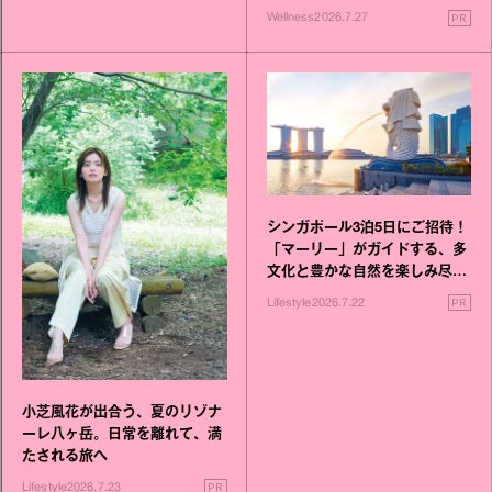
いこと毎日》シリーズが誕生
PR
Wellness
2026.7.27
シンガポール3泊5日にご招待！
「マーリー」がガイドする、多
文化と豊かな自然を楽しみ尽く
す旅
PR
Lifestyle
2026.7.22
小芝風花が出合う、夏のリゾナ
ーレ八ヶ岳。日常を離れて、満
たされる旅へ
PR
Lifestyle
2026.7.23