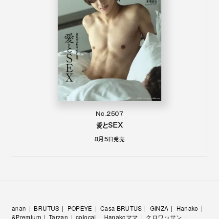
No.2507
愛とSEX
8月5日
発売
anan
BRUTUS
POPEYE
Casa BRUTUS
GINZA
Hanako
&Premium
Tarzan
colocal
Hanakoママ
クロワッサン