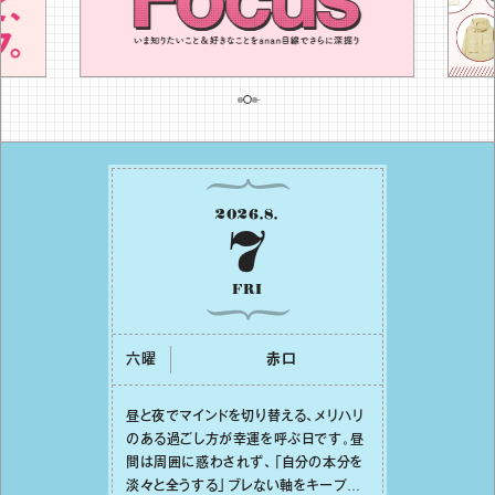
2026
.
8
.
7
FRI
六曜
⾚⼝
昼と夜でマインドを切り替える、メリハリ
のある過ごし⽅が幸運を呼ぶ⽇です。昼
間は周囲に惑わされず、「⾃分の本分を
淡々と全うする」ブレない軸をキープし