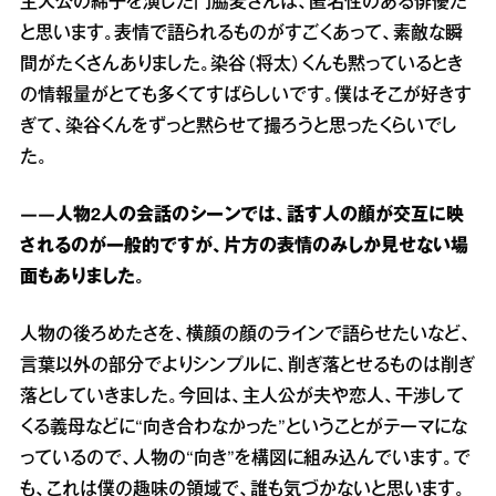
主人公の綿子を演じた門脇麦さんは、匿名性のある俳優だ
と思います。表情で語られるものがすごくあって、素敵な瞬
間がたくさんありました。染谷（将太）くんも黙っているとき
の情報量がとても多くてすばらしいです。僕はそこが好きす
ぎて、染谷くんをずっと黙らせて撮ろうと思ったくらいでし
た。
――人物2人の会話のシーンでは、話す人の顔が交互に映
されるのが一般的ですが、片方の表情のみしか見せない場
面もありました。
人物の後ろめたさを、横顔の顔のラインで語らせたいなど、
言葉以外の部分でよりシンプルに、削ぎ落とせるものは削ぎ
落としていきました。今回は、主人公が夫や恋人、干渉して
くる義母などに“向き合わなかった”ということがテーマにな
っているので、人物の“向き”を構図に組み込んでいます。で
も、これは僕の趣味の領域で、誰も気づかないと思います。