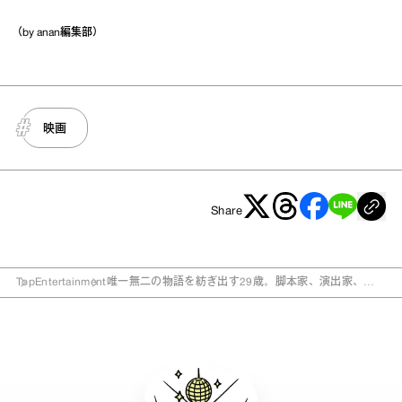
（by anan編集部）
映画
Share
Top
Entertainment
唯一無二の物語を紡ぎ出す29歳。脚本家、演出家、映
画監督・加藤拓也に迫る！