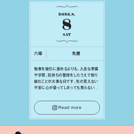
2026
.
8
.
8
SAT
六曜
先勝
物事を強引に進めるよりも、⼊念な準備
や学習、気持ちの整理をしたうえで取り
組むことが⼤事な⽇です。先の⾒えない
不安に⼼が曇ってしまっても焦らない
で。意思を伝える⼯夫をしたり、あなた⾃
⾝や疲れていそうな⼈をいたわることに
時間を使いましょう。ここでしっかりとエ
Read more
ネルギーを蓄え、困難を乗り越える⼒に
変えましょう。