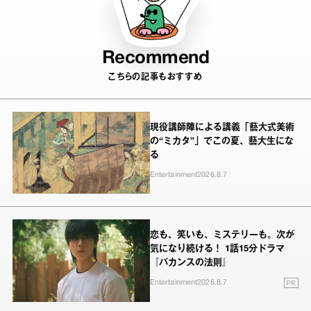
Recommend
こちらの記事もおすすめ
現役講師陣による講義「藝大式美術
の“ミカタ”」でこの夏、藝大生にな
る
Entertainment
2026.8.7
恋も、笑いも、ミステリーも。次が
気になり続ける！ 1話15分ドラマ
『バカンスの法則』
PR
Entertainment
2026.8.7