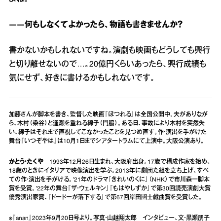
――何もしなくてよかったら、物語も書きませんか？
書かないかもしれないですね。演劇も映画もどうしても興行
と切り離せないので…。20億円くらいあったら、興行成績も
気にせず、好きに書けるかもしれないです。
加藤さんが脚本を書き、監督した映画『ほつれる』は全国公開中。夫がありなが
ら、木村（染谷）と逢瀬を重ねる綿子（門脇）。ある日、事故により木村を突然失
い、綿子はそれまで直視してこなかったことを見つめ直す。作・演出を手がけた
舞台『いつぞやは』は10月1日までシアタートラムにて上演中。大阪公演あり。
かとう・たくや
1993年12月26日生まれ、大阪府出身。17歳で構成作家を始め、
18歳のときにイタリアで映像演出を学ぶ。2013年に劇団た組を立ち上げ、すべ
ての作・演出を手がける。’21年のドラマ『きれいのくに』（NHK）で市川森一脚本
賞を受賞。’22年の舞台『ザ・ウェルキン』『もはやしずか』で第30回読売演劇大賞
優秀演出家賞、『ドードーが落下する』で第67回岸田國士戯曲賞を受賞した。
※『anan』2023年9月20日号より。写真・山越翔太郎 インタビュー、文・黒瀬朋子