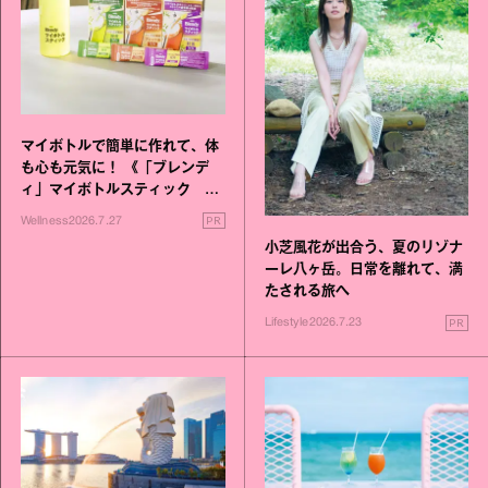
マイボトルで簡単に作れて、体
も心も元気に！ 《「ブレンデ
ィ」マイボトルスティック い
いこと毎日》シリーズが誕生
PR
Wellness
2026.7.27
小芝風花が出合う、夏のリゾナ
ーレ八ヶ岳。日常を離れて、満
たされる旅へ
PR
Lifestyle
2026.7.23