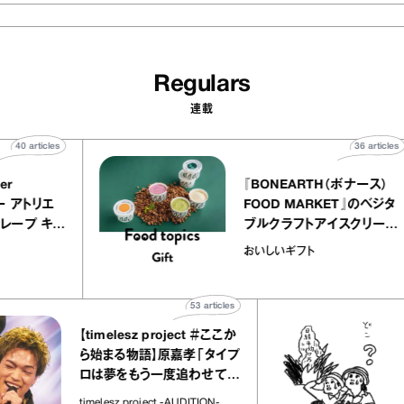
Regulars
連載
40
articles
36
 atelier
『BONEARTH（ボナ
イクアリー アトリエ
FOOD MARKET』
のミルクレープ キャ
ブルクラフトアイスク
ーユほか｜chico
｜真野知子の「おいし
物
おいしいギフト
な宝物”
ト」
53
articles
【timelesz project ＃ここか
「日
ら始まる物語】原嘉孝「タイプ
さ
ロは夢をもう一度追わせてく
れた場所」
社会
timelesz project -AUDITION-