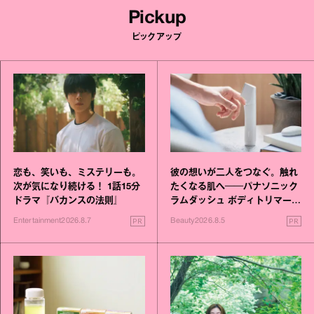
Pickup
ピックアップ
恋も、笑いも、ミステリーも。
彼の想いが二人をつなぐ。触れ
次が気になり続ける！ 1話15分
たくなる肌へ──パナソニック
ドラマ『バカンスの法則』
ラムダッシュ ボディトリマーが
進化！
PR
PR
Entertainment
2026.8.7
Beauty
2026.8.5