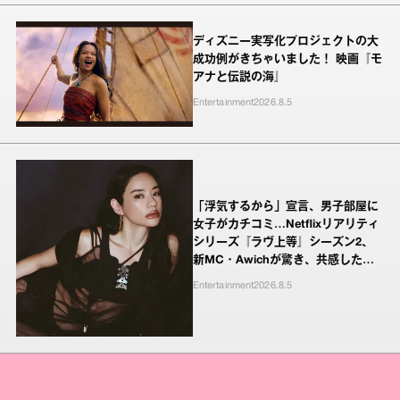
ディズニー実写化プロジェクトの大
成功例がきちゃいました！ 映画『モ
アナと伝説の海』
Entertainment
2026.8.5
「浮気するから」宣言、男子部屋に
女子がカチコミ…Netflixリアリティ
シリーズ『ラヴ上等』シーズン2、
新MC・Awichが驚き、共感したヤ
ンキーたちの本気の恋模様
Entertainment
2026.8.5