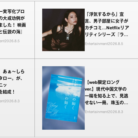
ー実写化プロ
「浮気するから」宣
の大成功例が
言、男子部屋に女子が
ました！ 映画
カチコミ…Netflixリア
と伝説の海』
リティシリーズ『ラヴ
ent
2026.8.5
上等』シーズン2、新
Entertainment
2026.8.5
MC・Awichが驚き、
共感したヤンキーたち
の本気の恋模様
、あぁ〜しら
タロー。が、
【web限定ロング
ニッ
ver.】現代中国文学の
”を結成！
一端を知る上で、見逃
ent
2026.8.3
せない一冊。珠玉の編
が並ぶ『雪の如く山の
Entertainment
2026.8.3
如く』