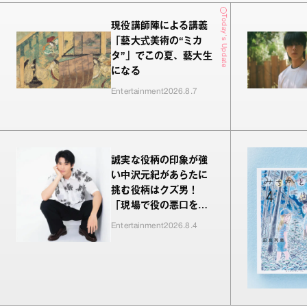
Today's Update
現役講師陣による講義
「藝大式美術の“ミカ
タ”」でこの夏、藝大生
になる
Entertainment
2026.8.7
誠実な役柄の印象が強
い中沢元紀があらたに
挑む役柄はクズ男！
「現場で役の悪口を言
われるのが新鮮でした
Entertainment
2026.8.4
（笑）」