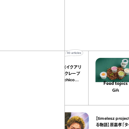
40
articles
『EQUALLY atelier NOLE（イクアリ
ー アトリエ ノーレ）』のミルクレープ
キャラメルバニーユほか｜chico
の“お菓子な宝物”
お菓子な宝物
37
articles
【timelesz project ＃こ
 ヤオヤ）』
る物語】原嘉孝「タイプロは
らし｜宇賀