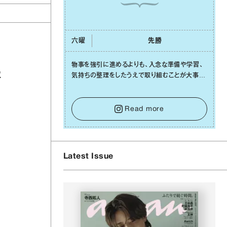
六曜
先勝
物事を強引に進めるよりも、⼊念な準備や学習、
取
気持ちの整理をしたうえで取り組むことが⼤事な
⽇です。先の⾒えない不安に⼼が曇ってしまって
も焦らないで。意思を伝える⼯夫をしたり、あなた
⾃⾝や疲れていそうな⼈をいたわることに時間を
Read more
使いましょう。ここでしっかりとエネルギーを蓄
え、困難を乗り越える⼒に変えましょう。
Latest Issue