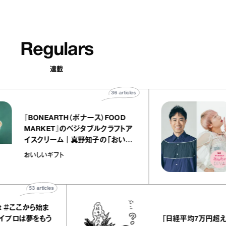
Regulars
連載
36
articles
『BONEARTH（ボナース）FOOD
MARKET』のベジタブルクラフトア
イスクリーム｜真野知子の「おいし
いギフト」
おいしいギフト
53
articles
478
こから始ま
「日経平均7万円超え」を堀潤
夢をもう