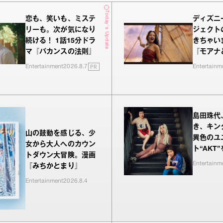
Today's Update
恋も、笑いも、ミステ
ディズニ
リーも。次が気になり
ジェクト
続ける！ 1話15分ドラ
きちゃい
マ『バカンスの法則』
『モアナ
PR
Entertainment
2026.8.7
Entertainm
島田珠代
き、キン
山の鼓動を感じる、少
異色のユ
女から大人へのカウン
ト“AKT
トダウン大冒険。漫画
Entertainm
『みちかとまり』
Entertainment
2026.8.4