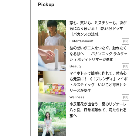
Pickup
恋も、笑いも、ミステリーも。次が
気になり続ける！ 1話15分ドラマ
『バカンスの法則』
Entertainment
PR
彼の想いが二人をつなぐ。触れたく
なる肌へ──パナソニック ラムダッ
シュ ボディトリマーが進化！
Beauty
PR
マイボトルで簡単に作れて、体も心
も元気に！ 《「ブレンディ」マイボ
トルスティック いいこと毎日》シ
リーズが誕生
Wellness
PR
小芝風花が出合う、夏のリゾナーレ
八ヶ岳。日常を離れて、満たされる
旅へ
こ