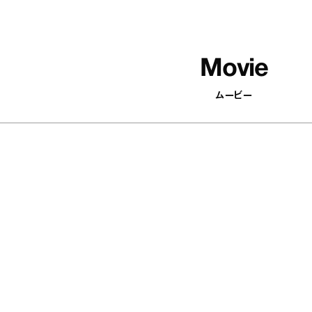
Movie
ムービー
502
articles
印象がパッと変わる！ 顔まわりを華
やかにするアクセサリーを集めまし
た
Antenna / Fashion
『YEBISU YAOYA（エビス
の河内鴨のタタキ あけが