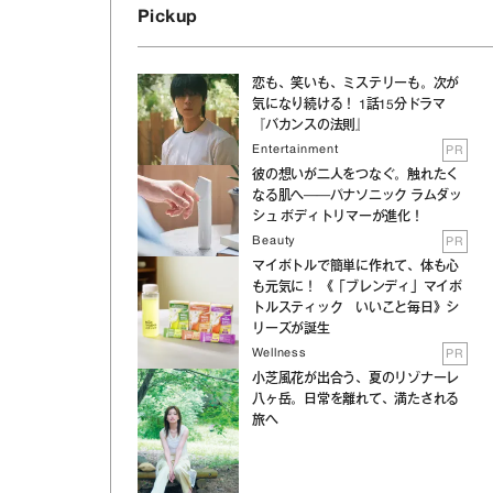
Pickup
恋も、笑いも、ミステリーも。次が
気になり続ける！ 1話15分ドラマ
『バカンスの法則』
Entertainment
PR
彼の想いが二人をつなぐ。触れたく
なる肌へ──パナソニック ラムダッ
シュ ボディトリマーが進化！
Beauty
PR
マイボトルで簡単に作れて、体も心
も元気に！ 《「ブレンディ」マイボ
トルスティック いいこと毎日》シ
リーズが誕生
Wellness
PR
小芝風花が出合う、夏のリゾナーレ
八ヶ岳。日常を離れて、満たされる
旅へ