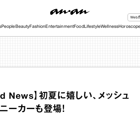
We
s
People
Beauty
Fashion
Entertainment
Food
Lifestyle
Wellness
Horoscop
 and News】初夏に嬉しい、メッシュ
ニーカーも登場！