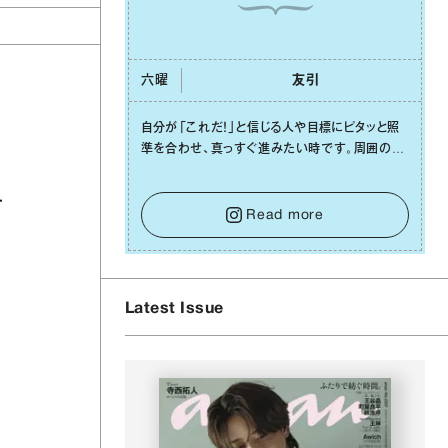
六曜
友引
⾃分が「これだ！」と信じる⼈や⽬標にピタッと照
準を合わせ、真っすぐ進みたい時です。周囲の環
境がめまぐるしく変わり、つい⽬移りしそうになっ
ても、あれこれ迷う必要はありません。余計なノイ
ズをそっと⼿放し、⽬の前のことに集中しましょ
Read more
う。そのブレない決意が、あなたにとって有意義
で安定した成果を引き寄せます。
Latest Issue