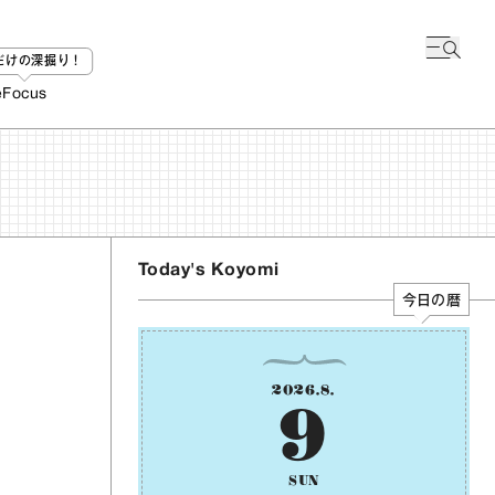
bだけの深掘り！
e
Focus
Today's Koyomi
今日の暦
2026
.
8
.
9
SUN