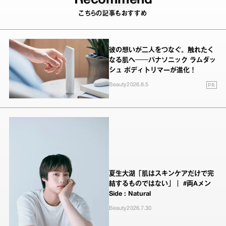
こちらの記事もおすすめ
彼の想いが二人をつなぐ。触れたく
なる肌へ──パナソニック ラムダッ
シュ ボディトリマーが進化！
PR
Beauty
2026.8.5
夏生大湖「肌はスキンケアだけで完
結するものではない」｜ #両Aメン
Side : Natural
Beauty
2026.7.30