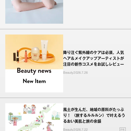
降り注ぐ紫外線のケアは必須。人気
ヘア＆メイクアップアーティストが
注目の新作コスメをお試しレビュー
Beauty
2026.7.26
風土が生んだ、地域の原料がたっぷ
り！ 〈旅するルルルン〉で叶えるう
るおい美肌と旅の余韻
PR
Beauty
2026.7.22