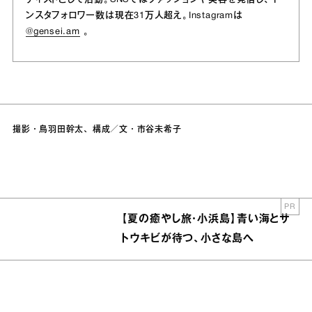
ンスタフォロワー数は現在31万人超え。Instagramは
@gensei.am
。
撮影・鳥羽田幹太、構成／文・市谷未希子
PR
【夏の癒やし旅・小浜島】青い海とサ
トウキビが待つ、小さな島へ