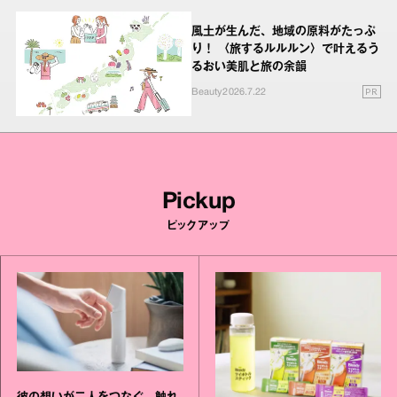
風土が生んだ、地域の原料がたっぷ
り！ 〈旅するルルルン〉で叶えるう
るおい美肌と旅の余韻
PR
Beauty
2026.7.22
Pickup
ピックアップ