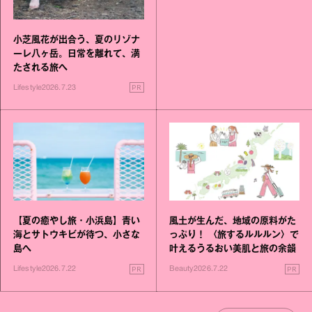
小芝風花が出合う、夏のリゾナ
ーレ八ヶ岳。日常を離れて、満
たされる旅へ
PR
Lifestyle
2026.7.23
【夏の癒やし旅・小浜島】青い
風土が生んだ、地域の原料がた
海とサトウキビが待つ、小さな
っぷり！ 〈旅するルルルン〉で
島へ
叶えるうるおい美肌と旅の余韻
PR
PR
Lifestyle
2026.7.22
Beauty
2026.7.22