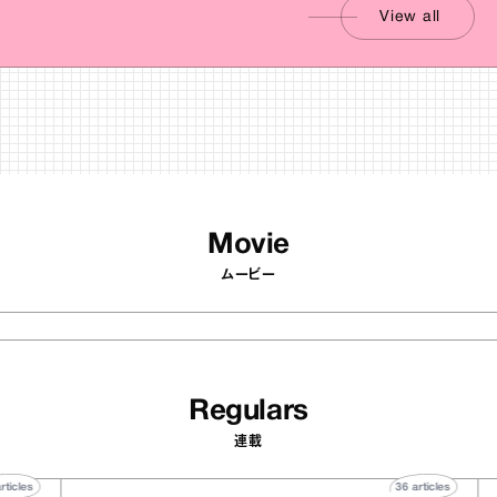
View all
Movie
ムービー
Regulars
連載
40
articles
36
articles