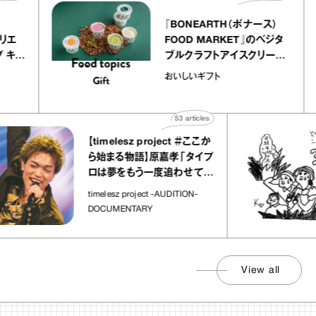
r
『BONEARTH（ボナース）
 アトリエ
FOOD MARKET』のベジタ
レープ キャ
ブルクラフトアイスクリーム
｜chico
｜真野知子の「おいしいギフ
おいしいギフト
ト」
53
articles
【timelesz project ＃ここか
ら始まる物語】原嘉孝「タイプ
ロは夢をもう一度追わせてく
れた場所」
timelesz project -AUDITION-
DOCUMENTARY
View all