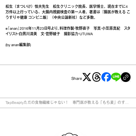
松生（まついけ）恒夫先生 松生クリニック院長、医学博士。現在までに4
万件以上行っている、大腸内視鏡検査の第一人者。著書は『腸医が教える こ
うすりゃ健康 コンビニ飯』（中央公論新社）など多数。
※『anan』2016年11月23日号より。料理作製・牧野直子 写真・小笠原真紀 スタ
イリスト・白男川清美 文・菅野綾子 撮影協力・UTUWA
(by anan編集部)
Share
Top
Beauty
ただの食物繊維じゃない！ 専門医が教える「もち麦」のすご
い効果