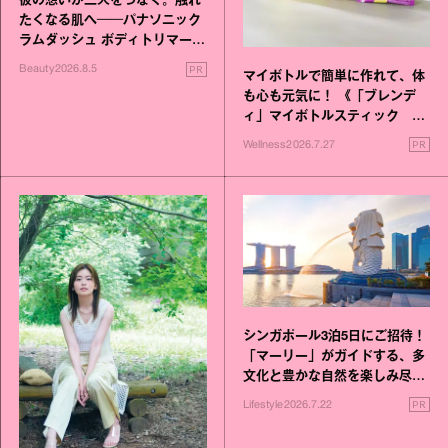
彼の想いが二人をつなぐ。触れ
たくなる肌へ──パナソニック
ラムダッシュ ボディトリマーが
進化！
PR
Beauty
2026.8.5
マイボトルで簡単に作れて、体
も心も元気に！ 《「ブレンデ
ィ」マイボトルスティック い
いこと毎日》シリーズが誕生
PR
Wellness
2026.7.27
シンガポール3泊5日にご招待！
「マーリー」がガイドする、多
文化と豊かな自然を楽しみ尽く
す旅
PR
Lifestyle
2026.7.22