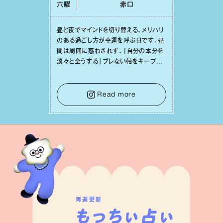
六曜
⾚⼝
昼と夜でマインドを切り替える、メリハリ
のある過ごし⽅が幸運を呼ぶ⽇です。昼
間は周囲に惑わされず、「⾃分の本分を
淡々と全うする」ブレない軸をキープし
て。そして夜は、疲れや寂しさから⽢い
⾔葉に流されないよう、⼼にしっかりブ
レーキをかけること。この意識の切り替
Read more
えが、あなたに確かな安⼼感をもたらす
はずです。
毎週更新