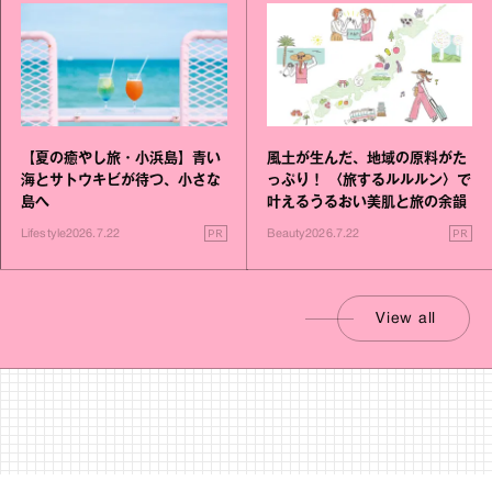
【夏の癒やし旅・小浜島】青い
風土が生んだ、地域の原料がた
海とサトウキビが待つ、小さな
っぷり！ 〈旅するルルルン〉で
島へ
叶えるうるおい美肌と旅の余韻
PR
PR
Lifestyle
2026.7.22
Beauty
2026.7.22
View all