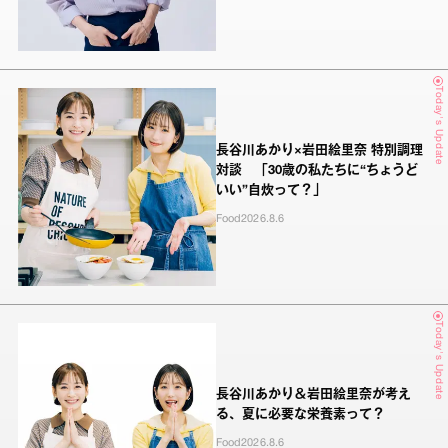
Today's Update
長谷川あかり×岩田絵里奈 特別調理
対談 「30歳の私たちに“ちょうど
いい”自炊って？」
Food
2026.8.6
Today's Update
長谷川あかり＆岩田絵里奈が考え
る、夏に必要な栄養素って？
Food
2026.8.6