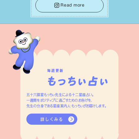
レーキをかけること。この意識の切り替
Read more
えが、あなたに確かな安⼼感をもたらす
はずです。
毎週更新
五十六謀星もっちぃ先生による十二星座占い。
一週間をポジティブに過ごすためのお告げを、
先生の分身である星座案内人・もっちぃがお届けします。
詳しくみる