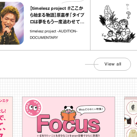
【timelesz project ＃ここか
「日
ら始まる物語】原嘉孝「タイプ
さん
ロは夢をもう一度追わせてく
れた場所」
社会
timelesz project -AUDITION-
DOCUMENTARY
View all