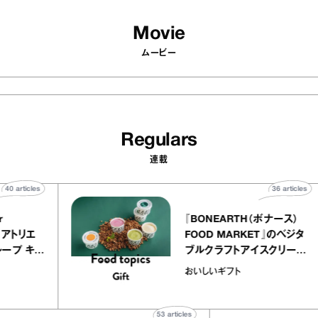
Movie
ムービー
Regulars
連載
40
articles
3
 atelier
『BONEARTH（ボナ
イクアリー アトリエ
FOOD MARKET』
のミルクレープ キャ
ブルクラフトアイスク
ーユほか｜chico
｜真野知子の「おい
物
おいしいギフト
子な宝物”
ト」
53
articles