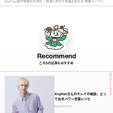
Top
Food
秋の腎疲れを浄化！ 簡単に作れて栄養も摂れる“解毒スープレシ
ピ”
Recommend
こちらの記事もおすすめ
Today's Update
XngHanさんのキレイの秘訣。とっ
ておきパワー充電レシピ
Food
2026.8.6