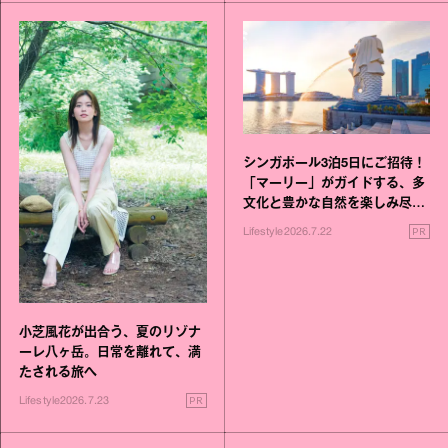
シンガポール3泊5日にご招待！
「マーリー」がガイドする、多
文化と豊かな自然を楽しみ尽く
す旅
PR
Lifestyle
2026.7.22
小芝風花が出合う、夏のリゾナ
ーレ八ヶ岳。日常を離れて、満
たされる旅へ
PR
Lifestyle
2026.7.23