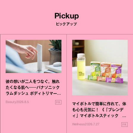
Pickup
ピックアップ
彼の想いが二人をつなぐ。触れ
たくなる肌へ──パナソニック
ラムダッシュ ボディトリマーが
進化！
PR
Beauty
2026.8.5
マイボトルで簡単に作れて、体
も心も元気に！ 《「ブレンデ
ィ」マイボトルスティック い
いこと毎日》シリーズが誕生
PR
Wellness
2026.7.27