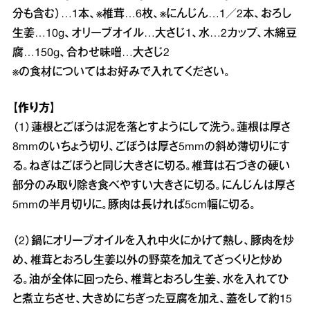
分も含む）…1本、※椎茸…6枚、※にんじん…1／2本、おろし
生姜…10g、オリーブオイル…大さじ1、水…2カップ、木綿豆
腐…150g、合わせ味噌…大さじ2
※の食材についてはお好みで入れてください。
【作り方】
（1）蓮根とごぼうは泥を落とすようにして洗う。蓮根は厚さ
8mmのいちょう切り、ごぼうは厚さ5mmの斜め薄切りにす
る。ねぎはごぼうと同じ大きさに切る。椎茸は石づきの硬い
部分のみ取り除き食べやすい大きさに切る。にんじんは厚さ
5mmの半月切りに。豚肉は長ければ5cm幅に切る。
（2）鍋にオリーブオイルを入れ中火にかけて熱し、豚肉を炒
め、椎茸とおろし生姜以外の野菜を加えてざっくりと炒め
る。油が全体に回ったら、椎茸とおろし生姜、水を入れてひ
と煮立ちさせ、大きめにちぎった豆腐を加え、蓋をして約15