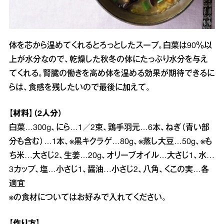
体を芯から温めてくれるとろっとしたスープ。白菜は90％以
上が水分なので、乾燥した秋冬の体にたっぷり水分を与え
てくれる。腎臓の働きを高め体を温める効果が期待できるに
らは、食感を残したいので最後に加えて。
【材料】（2人分）
白菜…300g、にら…1／2束、鶏手羽元…6本、ねぎ（青い部
分も含む）…1本、※黒キクラゲ…80g、※蒸し大豆…50g、※も
ち米…大さじ2、生姜…20g、オリーブオイル…大さじ1、水…
3カップ、塩…小さじ1、醤油…小さじ2、八角、くこの実…各
適宜
※の食材についてはお好みで入れてください。
【作り方】