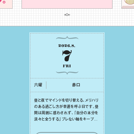
2026
.
8
.
7
FRI
六曜
⾚⼝
昼と夜でマインドを切り替える、メリハリ
のある過ごし⽅が幸運を呼ぶ⽇です。昼
間は周囲に惑わされず、「⾃分の本分を
淡々と全うする」ブレない軸をキープし
て。そして夜は、疲れや寂しさから⽢い
⾔葉に流されないよう、⼼にしっかりブ