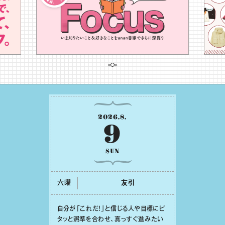
2026
.
8
.
9
SUN
六曜
友引
⾃分が「これだ！」と信じる⼈や⽬標にピ
タッと照準を合わせ、真っすぐ進みたい