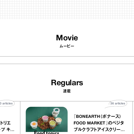
Movie
ムービー
Regulars
連載
40
articles
36
artic
elier
『BONEARTH（ボナース
アリー アトリエ
FOOD MARKET』のベジ
ルクレープ キャ
ブルクラフトアイスクリー