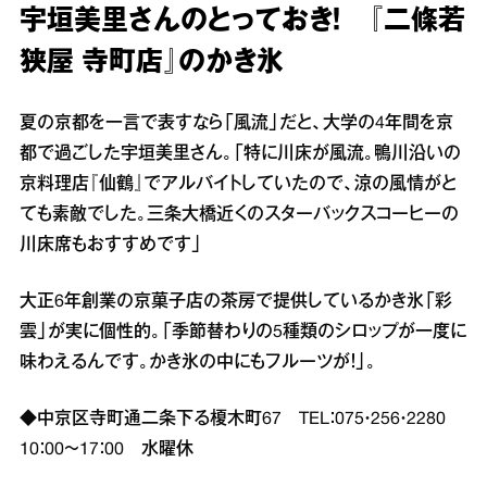
宇垣美里さんのとっておき！ 『二條若
狭屋 寺町店』のかき氷
夏の京都を一言で表すなら「風流」だと、大学の4年間を京
都で過ごした宇垣美里さん。「特に川床が風流。鴨川沿いの
京料理店『仙鶴』でアルバイトしていたので、涼の風情がと
ても素敵でした。三条大橋近くのスターバックスコーヒーの
川床席もおすすめです」
大正6年創業の京菓子店の茶房で提供しているかき氷「彩
雲」が実に個性的。「季節替わりの5種類のシロップが一度に
味わえるんです。かき氷の中にもフルーツが！」。
◆中京区寺町通二条下る榎木町67 TEL：075・256・2280
10：00～17：00 水曜休