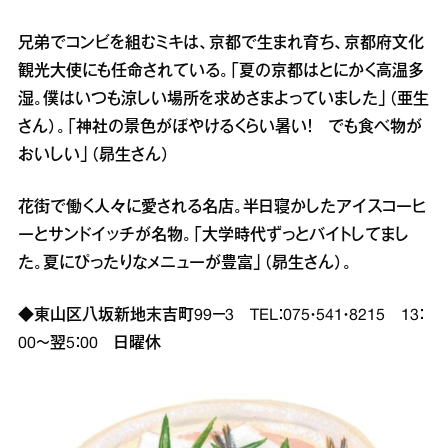
兄弟でコンビを組むミキは、京都で生まれ育ち、京都府文化
観光大使にも任命されている。「夏の京都はとにかく高温多
湿。僕はいつも涼しい場所を求めさまよっていました」（亜生
さん）。「神社の景色がぼやけるくらい暑い！ でも食べ物が
おいしい」（昴生さん）
花街で働く人々に愛される名店。半日寝かしたアイスコーヒ
ーとサンドイッチが名物。「大学時代ずっとバイトしてまし
た。夏にぴったりなメニューが豊富」（昴生さん）。
◆東山区八坂新地末吉町99－3 TEL：075・541・8215 13：
00～翌5：00 日曜休