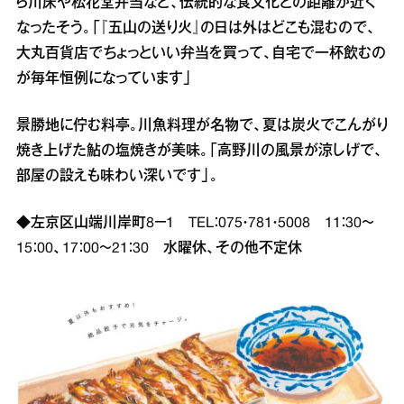
ら川床や松花堂弁当など、伝統的な食文化との距離が近く
なったそう。「『五山の送り火』の日は外はどこも混むので、
大丸百貨店でちょっといい弁当を買って、自宅で一杯飲むの
が毎年恒例になっています」
景勝地に佇む料亭。川魚料理が名物で、夏は炭火でこんがり
焼き上げた鮎の塩焼きが美味。「高野川の風景が涼しげで、
部屋の設えも味わい深いです」。
◆左京区山端川岸町8－1 TEL：075・781・5008 11：30～
15：00、17：00～21：30 水曜休、その他不定休