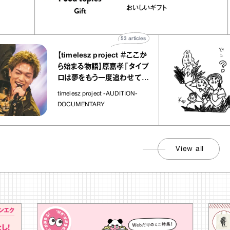
ほか｜chico
｜真野知子の「おいしい
おいしいギフト
物”
ト」
53
articles
【timelesz project ＃ここか
ら始まる物語】原嘉孝「タイプ
ロは夢をもう一度追わせてく
れた場所」
timelesz project -AUDITION-
DOCUMENTARY
View all