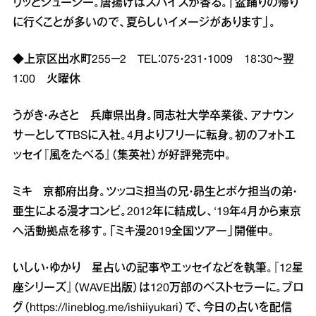
リッとジューシー。唐揚げはスパイスが香る。「盆踊りの帰り
に行くことが多いので、夏らしいイメージがあります」。
◆上京区出水町255－2 TEL：075・231・1009 18：30～翌
1：00 火曜休
うがき・みさと 兵庫県出身。同志社大学卒業後、アナウン
サーとしてTBSに入社。4月よりフリーに転身。初のフォトエ
ッセイ『風をたべる』（集英社）が好評発売中。
ミキ 京都府出身。ツッコミ担当の兄・昴生とボケ担当の弟・
亜生による漫才コンビ。2012年に結成し、‘19年4月から東京
へ活動拠点を移す。「ミキ漫2019全国ツアー」開催中。
いしい・ゆかり 星占いの記事やエッセイなどを執筆。『12星
座シリーズ』（WAVE出版）は120万部のベストセラーに。ブロ
グ（
https://lineblog.me/ishiiyukari
）で、今日の占いを配信