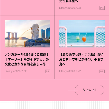
たされる旅へ
PR
Lifestyle
2026.7.23
シンガポール3泊5日にご招待！
【夏の癒やし旅・小浜島】青い
「マーリー」がガイドする、多
海とサトウキビが待つ、小さな
文化と豊かな自然を楽しみ尽く
島へ
す旅
PR
PR
Lifestyle
2026.7.22
Lifestyle
2026.7.22
View all