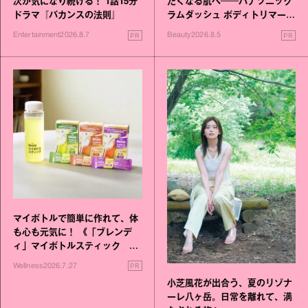
次が気になり続ける！ 1話15分
たくなる肌へ──パナソニック
ドラマ『バカンスの法則』
ラムダッシュ ボディトリマーが
進化！
PR
PR
Entertainment
2026.8.7
Beauty
2026.8.5
マイボトルで簡単に作れて、体
も心も元気に！ 《「ブレンデ
ィ」マイボトルスティック い
いこと毎日》シリーズが誕生
PR
Wellness
2026.7.27
小芝風花が出合う、夏のリゾナ
ーレ八ヶ岳。日常を離れて、満