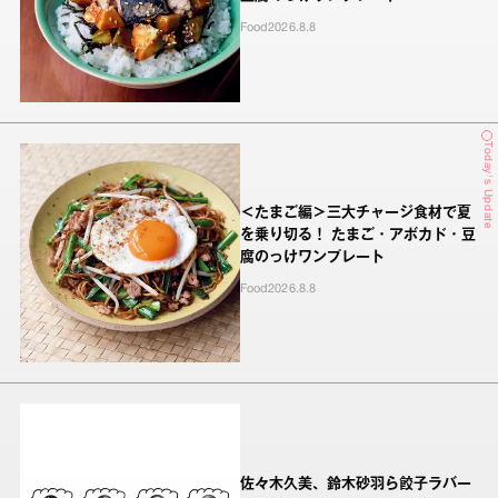
Food
2026.8.8
Today's Update
＜たまご編＞三大チャージ食材で夏
を乗り切る！ たまご・アボカド・豆
腐のっけワンプレート
Food
2026.8.8
佐々木久美、鈴木砂羽ら餃子ラバー