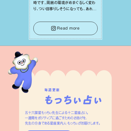
時です。周囲の環境がめまぐるしく変わ
り、つい⽬移りしそうになっても、あれこ
れ迷う必要はありません。余計なノイズ
をそっと⼿放し、⽬の前のことに集中しま
しょう。そのブレない決意が、あなたにと
Read more
って有意義で安定した成果を引き寄せま
す。
毎週更新
五十六謀星もっちぃ先生による十二星座占い。
一週間をポジティブに過ごすためのお告げを、
先生の分身である星座案内人・もっちぃがお届けします。