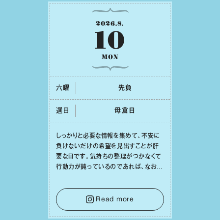
2026
.
8
.
10
MON
六曜
先負
選日
⺟倉⽇
しっかりと必要な情報を集めて、不安に
負けないだけの希望を⾒出すことが肝
要な⽇です。気持ちの整理がつかなくて
⾏動⼒が鈍っているのであれば、なおさ
ら判断材料を揃えることが積極的な⼀歩
を踏み出すのに役⽴つはず。また、広い
意味での「癒し」や「治療」が必要な⽇で
Read more
もあり、特に⼈間関係の改善は課題の⼀
つです。