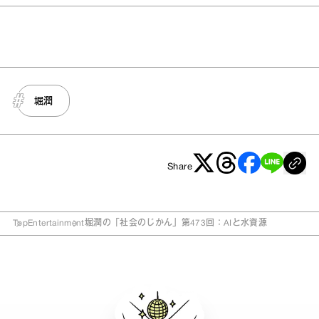
堀潤
Share
Top
Entertainment
堀潤の「社会のじかん」第473回：AIと水資源