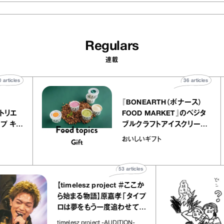
Regulars
連載
40
articles
36
articles
ier
『BONEARTH（ボナース）
ー アトリエ
FOOD MARKET』のベジタ
クレープ キャ
ブルクラフトアイスクリーム
か｜chico
｜真野知子の「おいしいギ
おいしいギフト
”
ト」
53
articles
【timelesz project ＃ここか
ら始まる物語】原嘉孝「タイプ
ロは夢をもう一度追わせてく
れた場所」
timelesz project -AUDITION-