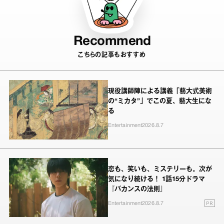
Recommend
こちらの記事もおすすめ
現役講師陣による講義「藝大式美術
の“ミカタ”」でこの夏、藝大生にな
る
Entertainment
2026.8.7
恋も、笑いも、ミステリーも。次が
気になり続ける！ 1話15分ドラマ
『バカンスの法則』
PR
Entertainment
2026.8.7