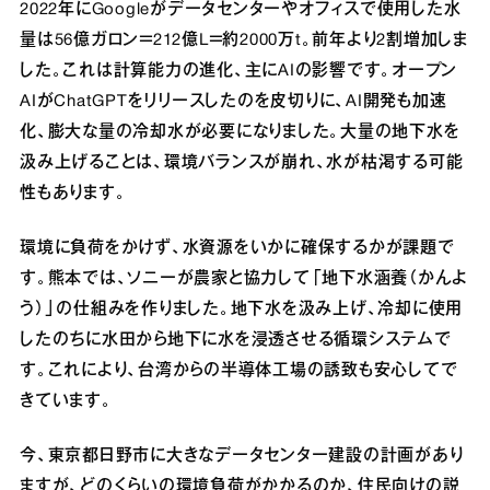
2022年にGoogleがデータセンターやオフィスで使用した水
量は56億ガロン＝212億L＝約2000万t。前年より2割増加しま
した。これは計算能力の進化、主にAIの影響です。オープン
AIがChatGPTをリリースしたのを皮切りに、AI開発も加速
化、膨大な量の冷却水が必要になりました。大量の地下水を
汲み上げることは、環境バランスが崩れ、水が枯渇する可能
性もあります。
環境に負荷をかけず、水資源をいかに確保するかが課題で
す。熊本では、ソニーが農家と協力して「地下水涵養（かんよ
う）」の仕組みを作りました。地下水を汲み上げ、冷却に使用
したのちに水田から地下に水を浸透させる循環システムで
す。これにより、台湾からの半導体工場の誘致も安心してで
きています。
今、東京都日野市に大きなデータセンター建設の計画があり
ますが、どのくらいの環境負荷がかかるのか、住民向けの説