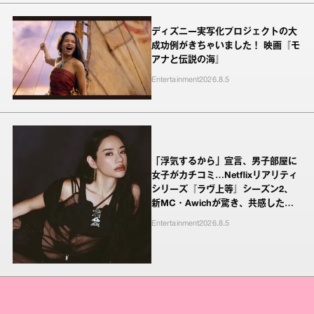
ディズニー実写化プロジェクトの大
成功例がきちゃいました！ 映画『モ
アナと伝説の海』
Entertainment
2026.8.5
「浮気するから」宣言、男子部屋に
女子がカチコミ…Netflixリアリティ
シリーズ『ラヴ上等』シーズン2、
新MC・Awichが驚き、共感したヤ
ンキーたちの本気の恋模様
Entertainment
2026.8.5