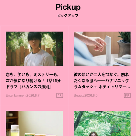
Pickup
ピックアップ
恋も、笑いも、ミステリーも。
彼の想いが二人をつなぐ。触れ
次が気になり続ける！ 1話15分
たくなる肌へ──パナソニック
ドラマ『バカンスの法則』
ラムダッシュ ボディトリマーが
進化！
PR
PR
Entertainment
2026.8.7
Beauty
2026.8.5