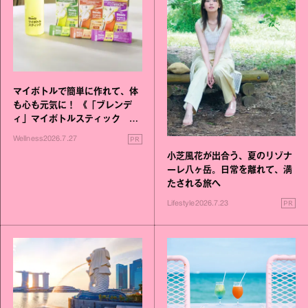
マイボトルで簡単に作れて、体
も心も元気に！ 《「ブレンデ
ィ」マイボトルスティック い
いこと毎日》シリーズが誕生
PR
Wellness
2026.7.27
小芝風花が出合う、夏のリゾナ
ーレ八ヶ岳。日常を離れて、満
たされる旅へ
PR
Lifestyle
2026.7.23