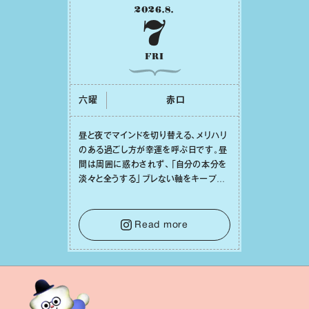
2026
.
8
.
7
FRI
六曜
⾚⼝
昼と夜でマインドを切り替える、メリハリ
のある過ごし⽅が幸運を呼ぶ⽇です。昼
間は周囲に惑わされず、「⾃分の本分を
淡々と全うする」ブレない軸をキープし
て。そして夜は、疲れや寂しさから⽢い
⾔葉に流されないよう、⼼にしっかりブ
レーキをかけること。この意識の切り替
Read more
えが、あなたに確かな安⼼感をもたらす
はずです。