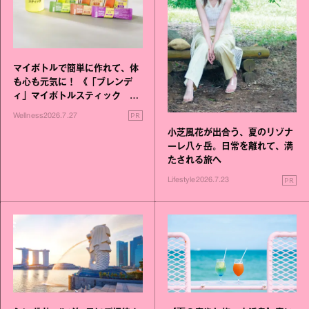
マイボトルで簡単に作れて、体
も心も元気に！ 《「ブレンデ
ィ」マイボトルスティック い
いこと毎日》シリーズが誕生
PR
Wellness
2026.7.27
小芝風花が出合う、夏のリゾナ
ーレ八ヶ岳。日常を離れて、満
たされる旅へ
PR
Lifestyle
2026.7.23