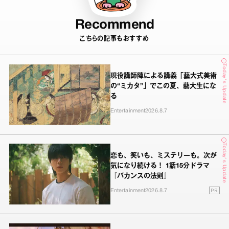
Recommend
こちらの記事もおすすめ
Today's Update
現役講師陣による講義「藝大式美術
の“ミカタ”」でこの夏、藝大生にな
る
Entertainment
2026.8.7
Today's Update
恋も、笑いも、ミステリーも。次が
気になり続ける！ 1話15分ドラマ
『バカンスの法則』
PR
Entertainment
2026.8.7