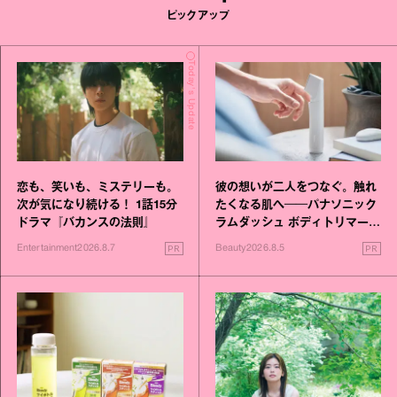
ピックアップ
Today's Update
恋も、笑いも、ミステリーも。
彼の想いが二人をつなぐ。触れ
次が気になり続ける！ 1話15分
たくなる肌へ──パナソニック
ドラマ『バカンスの法則』
ラムダッシュ ボディトリマーが
進化！
PR
PR
Entertainment
2026.8.7
Beauty
2026.8.5