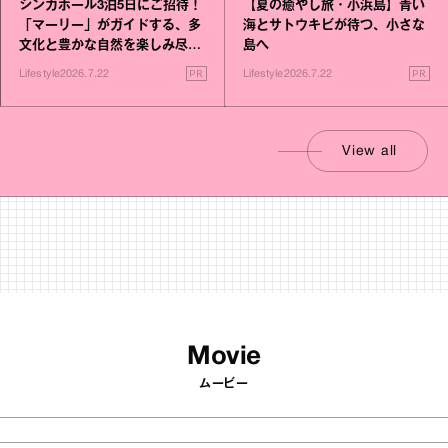
シンガポール3泊5日にご招待！
【夏の癒やし旅・小浜島】青い
「マーリー」がガイドする、多
海とサトウキビが待つ、小さな
文化と豊かな自然を楽しみ尽く
島へ
す旅
PR
PR
Lifestyle
2026.7.22
Lifestyle
2026.7.22
View all
Movie
ムービー