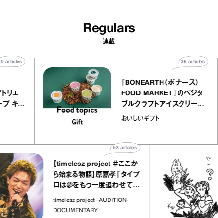
Regulars
連載
40
articles
36
article
ier
『BONEARTH（ボナース）
リー アトリエ
FOOD MARKET』のベジタ
クレープ キャ
ブルクラフトアイスクリー
か｜chico
｜真野知子の「おいしいギ
おいしいギフト
物”
ト」
53
articles
【timelesz project ＃ここか
ら始まる物語】原嘉孝「タイプ
ロは夢をもう一度追わせてく
れた場所」
timelesz project -AUDITION-
DOCUMENTARY