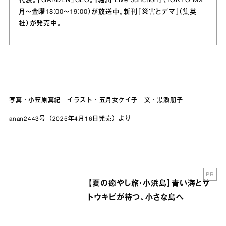
代表。「GARDEN」CEO。『堀潤 Live Junction』（TOKYO MX
月～金曜18：00～19：00）が放送中。新刊『災害とデマ』（集英
社）が発売中。
写真・小笠原真紀 イラスト・五月女ケイ子 文・黒瀬朋子
anan2443号（2025年4月16日発売）より
PR
【夏の癒やし旅・小浜島】青い海とサ
トウキビが待つ、小さな島へ