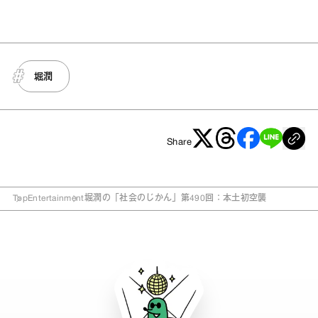
堀潤
Share
Top
Entertainment
堀潤の「社会のじかん」第490回：本土初空襲