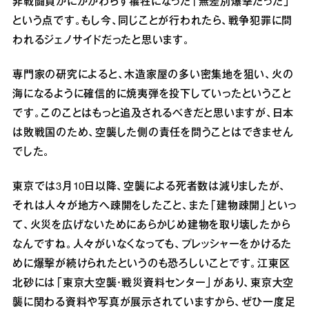
非戦闘員かにかかわらず犠牲になった「無差別爆撃だった」
という点です。もし今、同じことが行われたら、戦争犯罪に問
われるジェノサイドだったと思います。
専門家の研究によると、木造家屋の多い密集地を狙い、火の
海になるように確信的に焼夷弾を投下していったということ
です。このことはもっと追及されるべきだと思いますが、日本
は敗戦国のため、空襲した側の責任を問うことはできません
でした。
東京では3月10日以降、空襲による死者数は減りましたが、
それは人々が地方へ疎開をしたこと、また「建物疎開」といっ
て、火災を広げないためにあらかじめ建物を取り壊したから
なんですね。人々がいなくなっても、プレッシャーをかけるた
めに爆撃が続けられたというのも恐ろしいことです。江東区
北砂には「東京大空襲・戦災資料センター」があり、東京大空
襲に関わる資料や写真が展示されていますから、ぜひ一度足