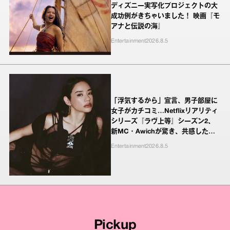
ディズニー実写化プロジェクトの大
成功例がきちゃいました！ 映画『モ
アナと伝説の海』
Entertainment
2026.8.5
「浮気するから」宣言、男子部屋に
女子がカチコミ…Netflixリアリティ
シリーズ『ラヴ上等』シーズン2、
新MC・Awichが驚き、共感したヤ
ンキーたちの本気の恋模様
Entertainment
2026.8.5
Pickup