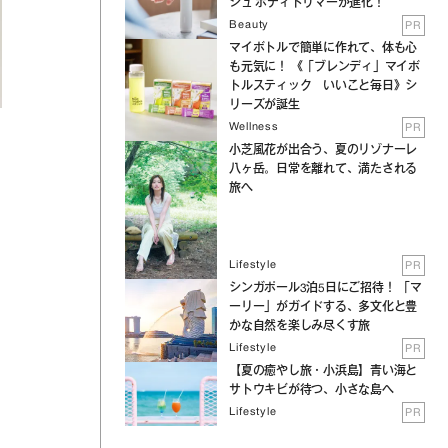
シュ ボディトリマーが進化！
Beauty
PR
マイボトルで簡単に作れて、体も心
も元気に！ 《「ブレンディ」マイボ
トルスティック いいこと毎日》シ
リーズが誕生
Wellness
PR
小芝風花が出合う、夏のリゾナーレ
八ヶ岳。日常を離れて、満たされる
旅へ
Lifestyle
PR
シンガポール3泊5日にご招待！ 「マ
ーリー」がガイドする、多文化と豊
かな自然を楽しみ尽くす旅
Lifestyle
PR
【夏の癒やし旅・小浜島】青い海と
サトウキビが待つ、小さな島へ
Lifestyle
PR