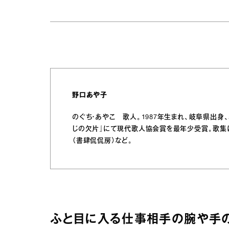
野口あや子
のぐち・あやこ 歌人。1987年生まれ、岐阜県出身
じの欠片』にて現代歌人協会賞を最年少受賞。歌集に
（書肆侃侃房）など。
ふと目に入る仕事相手の腕や手