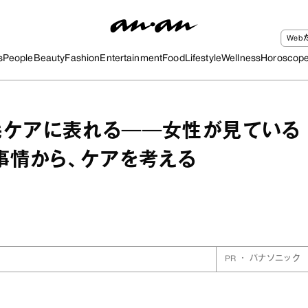
We
s
People
Beauty
Fashion
Entertainment
Food
Lifestyle
Wellness
Horoscop
毛ケアに表れる──女性が見ている
事情から、ケアを考える
PR
・
パナソニック