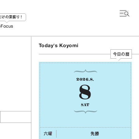
bだけの深掘り！
e
Focus
Today's Koyomi
今日の暦
2026
.
8
.
8
SAT
六曜
先勝