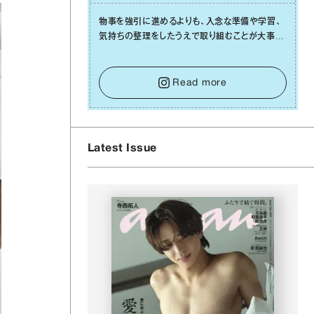
物事を強引に進めるよりも、⼊念な準備や学習、
気持ちの整理をしたうえで取り組むことが⼤事な
⽇です。先の⾒えない不安に⼼が曇ってしまって
も焦らないで。意思を伝える⼯夫をしたり、あなた
⾃⾝や疲れていそうな⼈をいたわることに時間を
Read more
使いましょう。ここでしっかりとエネルギーを蓄
え、困難を乗り越える⼒に変えましょう。
Latest Issue