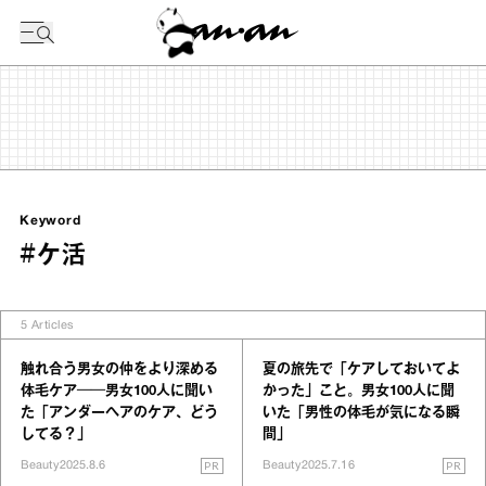
今日の暦
Keyword
#ケ活
5
Articles
触れ合う男女の仲をより深める
夏の旅先で「ケアしておいてよ
体毛ケア──男女100人に聞い
かった」こと。男女100人に聞
た「アンダーヘアのケア、どう
いた「男性の体毛が気になる瞬
してる？」
間」
PR
PR
Beauty
2025.8.6
Beauty
2025.7.16