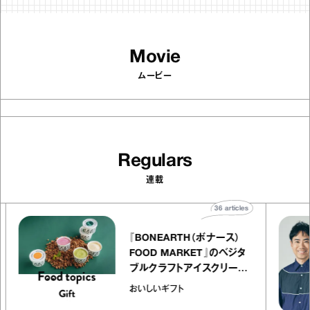
Movie
ムービー
Regulars
連載
es
36
articles
『BONEARTH（ボナース）
エ
FOOD MARKET』のベジタ
ャ
ブルクラフトアイスクリーム
o
｜真野知子の「おいしいギフ
おいしいギフト
ト」