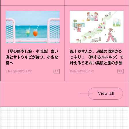
【夏の癒やし旅・小浜島】青い
風土が生んだ、地域の原料がた
海とサトウキビが待つ、小さな
っぷり！ 〈旅するルルルン〉で
島へ
叶えるうるおい美肌と旅の余韻
PR
PR
Lifestyle
2026.7.22
Beauty
2026.7.22
View all