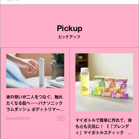
Pickup
ピックアップ
彼の想いが二人をつなぐ。触れ
たくなる肌へ──パナソニック
ラムダッシュ ボディトリマーが
進化！
PR
Beauty
2026.8.5
マイボトルで簡単に作れて、体
も心も元気に！ 《「ブレンデ
ィ」マイボトルスティック い