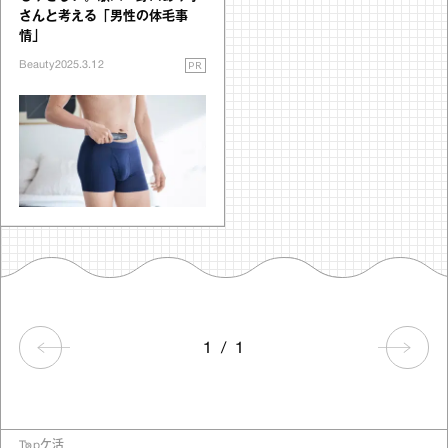
さんと考える「男性の体毛事
情」
PR
Beauty
2025.3.12
1
/
1
Top
ケ活