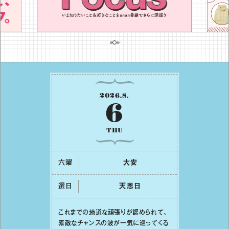
2026
.
8
.
6
THU
六曜
⼤安
選日
天恩⽇
これまでの地道な頑張りが認められて、
素敵なチャンスの波が⼀気に巡ってくる