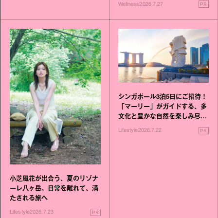
いこと毎日》シリーズが誕生
PR
Wellness
2026.7.27
シンガポール3泊5日にご招待！
「マーリー」がガイドする、多
文化と豊かな自然を楽しみ尽く
す旅
PR
Lifestyle
2026.7.22
小芝風花が出合う、夏のリゾナ
ーレ八ヶ岳。日常を離れて、満
たされる旅へ
PR
Lifestyle
2026.7.23