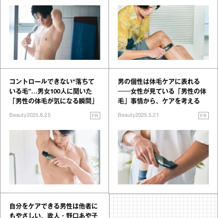
コントロールできない“落ちて
男の個性は体毛ケアに表れる
いる毛”…男女100人に聞いた
──女性が見ている「男性の体
「男性の体毛が気になる瞬間」
毛」事情から、ケアを考える
PR
PR
Beauty
2025.6.25
Beauty
2025.5.21
自分をケアできる男性は他者に
もやさしい。歌人・野口あや子