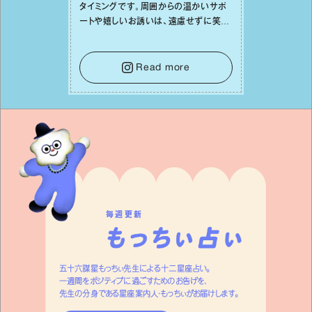
タイミングです。周囲からの温かいサポ
ートや嬉しいお誘いは、遠慮せずに笑顔
で受け取りましょう。みんなと⼀緒に幸
せになっていくイメージを持って⼀歩を
踏み出して。⼀⼈⼀⼈の良いところが混
Read more
ざり合い、ハッピーな未来が形作られて
いきます。
毎週更新
五十六謀星もっちぃ先生による十二星座占い。
一週間をポジティブに過ごすためのお告げを、
先生の分身である星座案内人・もっちぃがお届けします。