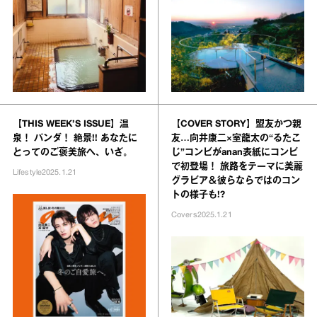
【THIS WEEK’S ISSUE】温
【COVER STORY】盟友かつ親
泉！ パンダ！ 絶景!! あなたに
友…向井康二×室龍太の“るたこ
とってのご褒美旅へ、いざ。
じ”コンビがanan表紙にコンビ
で初登場！ 旅路をテーマに美麗
Lifestyle
2025.1.21
グラビア＆彼らならではのコン
トの様子も!?
Covers
2025.1.21