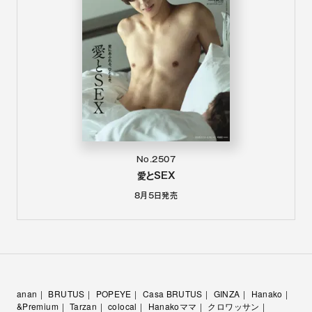
No.2507
愛とSEX
8月5日
発売
anan
BRUTUS
POPEYE
Casa BRUTUS
GINZA
Hanako
&Premium
Tarzan
colocal
Hanakoママ
クロワッサン