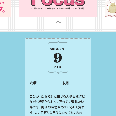
2026
.
8
.
9
SUN
六曜
友引
⾃分が「これだ！」と信じる⼈や⽬標にピ
タッと照準を合わせ、真っすぐ進みたい
時です。周囲の環境がめまぐるしく変わ
り、つい⽬移りしそうになっても、あれこ