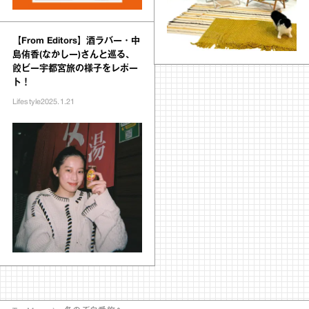
【From Editors】酒ラバー・中
島侑香(なかしー)さんと巡る、
餃ビー宇都宮旅の様子をレポー
ト！
Lifestyle
2025.1.21