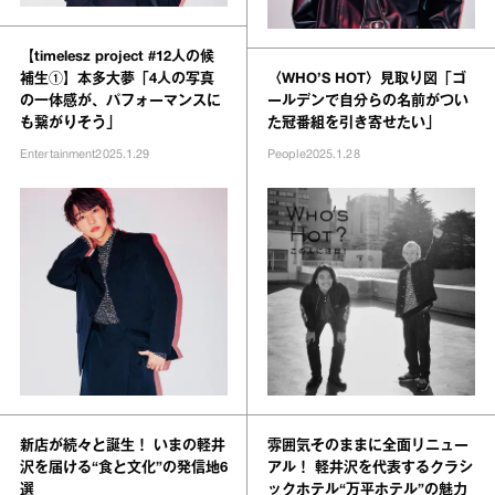
【timelesz project #12人の候
補生①】本多大夢「4人の写真
〈WHO’S HOT〉見取り図「ゴ
の一体感が、パフォーマンスに
ールデンで自分らの名前がつい
も繋がりそう」
た冠番組を引き寄せたい」
Entertainment
2025.1.29
People
2025.1.28
新店が続々と誕生！ いまの軽井
雰囲気そのままに全面リニュー
沢を届ける“食と文化”の発信地6
アル！ 軽井沢を代表するクラシ
選
ックホテル“万平ホテル”の魅力