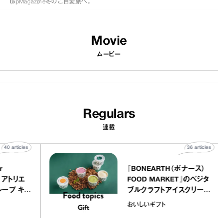
Top
Magazine
冬のご自愛旅へ。
Movie
ムービー
Regulars
連載
40
articles
36
atelier
『BONEARTH（ボナー
クアリー アトリエ
FOOD MARKET』の
のミルクレープ キャ
ブルクラフトアイスク
ーユほか｜chico
｜真野知子の「おいし
物
おいしいギフト
な宝物”
ト」