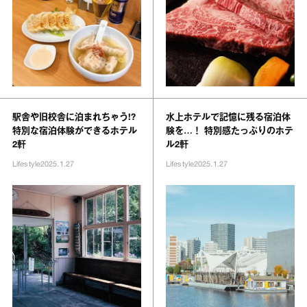
駅舎や旧校舎に泊まれちゃう!?
水上ホテルで記憶に残る宿泊体
特別な宿泊体験ができるホテル
験を…！ 特別感たっぷりのホテ
2軒
ル2軒
Lifestyle
2025.1.27
Lifestyle
2025.1.27