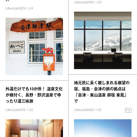
介
Lifestyle
2025.1.23
Lifestyle
2025.1.24
地元民に長く親しまれる展望の
外湯だけでも13か所！ 温泉文化
宿。福島・会津の旅の拠点は
が根付く、長野・野沢温泉でゆ
「会津・東山温泉 御宿 東鳳」
ったり湯三昧旅
で
PR
Lifestyle
2025.1.22
Lifestyle
2025.1.22