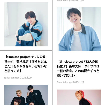
Entertainment
2025.1.30
【timelesz project #12人の候
補生⑤】菊池風磨「僕らもどん
【timelesz project #12人の候
どん汗をかかなきゃいけないな
補生④】篠塚大輝「タイプロは
と思ってる」
一種の青春。この時間がずっと
続いてほしい」
Entertainment
2025.1.29
Entertainment
2025.1.29