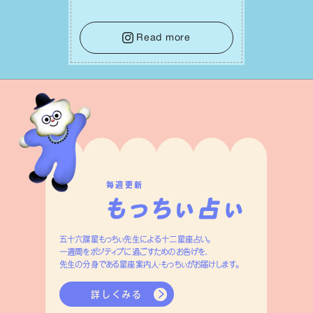
れ迷う必要はありません。余計なノイズ
をそっと⼿放し、⽬の前のことに集中しま
しょう。そのブレない決意が、あなたにと
Read more
って有意義で安定した成果を引き寄せま
す。
毎週更新
五十六謀星もっちぃ先生による十二星座占い。
一週間をポジティブに過ごすためのお告げを、
先生の分身である星座案内人・もっちぃがお届けします。
詳しくみる