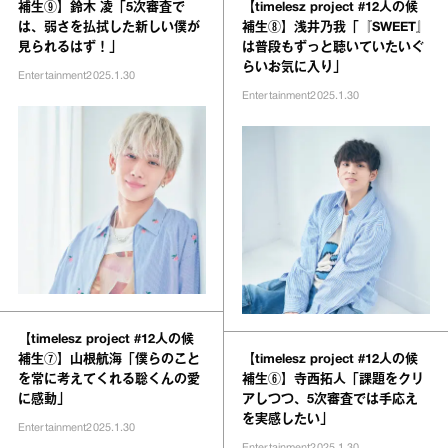
補生⑨】鈴木 凌「5次審査で
【timelesz project #12人の候
は、弱さを払拭した新しい僕が
補生⑧】浅井乃我「『SWEET』
見られるはず！」
は普段もずっと聴いていたいぐ
らいお気に入り」
Entertainment
2025.1.30
Entertainment
2025.1.30
【timelesz project #12人の候
補生⑦】山根航海「僕らのこと
【timelesz project #12人の候
を常に考えてくれる聡くんの愛
補生⑥】寺西拓人「課題をクリ
に感動」
アしつつ、5次審査では手応え
を実感したい」
Entertainment
2025.1.30