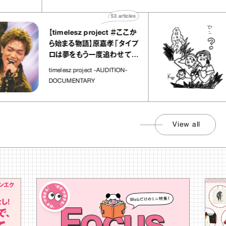
53
articles
【timelesz project ＃ここか
「
ら始まる物語】原嘉孝「タイプ
さ
ロは夢をもう一度追わせてく
れた場所」
社
timelesz project -AUDITION-
DOCUMENTARY
View all