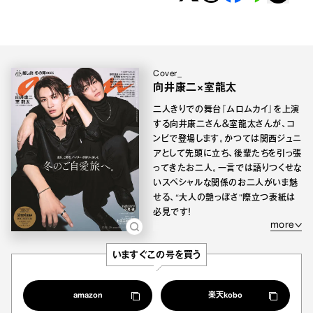
Cover_
向井康二×室龍太
二人きりでの舞台『ムロムカイ』を上演
する向井康二さん＆室龍太さんが、コ
ンビで登場します。かつては関西ジュニ
アとして先頭に立ち、後輩たちを引っ張
ってきたお二人。一言では語りつくせな
いスペシャルな関係のお二人がいま魅
せる、“大人の艶っぽさ”際立つ表紙は
必見です！
more
いますぐこの号を買う
amazon
楽天kobo