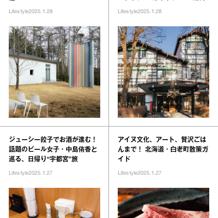
Lifestyle
2025.1.28
Lifestyle
2025.1.28
ジューシー餃子でお酒が進む！
アイヌ文化、アート、贅沢ごは
話題のビール女子・中島侑香と
んまで！ 北海道・白老町散策ガ
巡る、日帰り“宇都宮”旅
イド
Lifestyle
2025.1.27
Lifestyle
2025.1.27