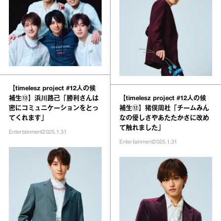
【timelesz project #12人の候
補生⑬】浜川路己「勝利さんは
【timelesz project #12人の候
密にコミュニケーションをとっ
補生⑫】猪俣周杜「チームみん
てくれます」
なの優しさやあたたかさに改め
て触れました」
Entertainment
2025.1.31
Entertainment
2025.1.31