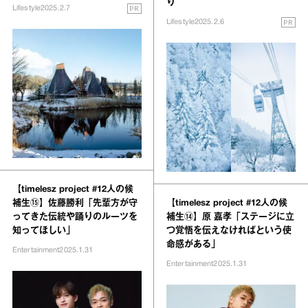
り
PR
Lifestyle
2025.2.7
PR
Lifestyle
2025.2.6
【timelesz project #12人の候
補生⑮】佐藤勝利「先輩方が守
【timelesz project #12人の候
ってきた伝統や踊りのルーツを
補生⑭】原 嘉孝「ステージに立
知ってほしい」
つ覚悟を伝えなければという使
命感がある」
Entertainment
2025.1.31
Entertainment
2025.1.31