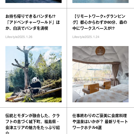
お持ち帰りできるパンダも!?
【リモートワーク×グランピン
「アドベンチャーワールド」ほ
グ】都心からわずか80分、森の
か、白浜でパンダを満喫
中にワークスペースが!?
Lifestyle
2025.1.26
Lifestyle
2025.1.24
伝統とモダンが融合した、クラ
仕事終わりのご褒美に会席料理
フトの息づく城下町。福島県・
や温泉はいかが？ 最新リモート
会津エリアの魅力をたっぷり紹
ワークホテル6選