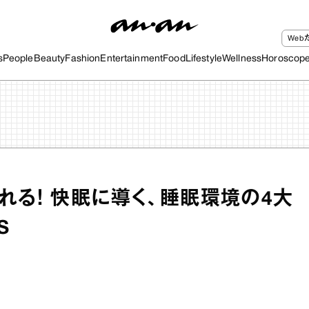
We
s
People
Beauty
Fashion
Entertainment
Food
Lifestyle
Wellness
Horoscop
れる！ 快眠に導く、睡眠環境の4大
S