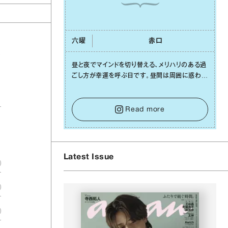
六曜
⾚⼝
の
昼と夜でマインドを切り替える、メリハリのある過
ごし⽅が幸運を呼ぶ⽇です。昼間は周囲に惑わさ
れず、「⾃分の本分を淡々と全うする」ブレない軸
をキープして。そして夜は、疲れや寂しさから⽢
い⾔葉に流されないよう、⼼にしっかりブレーキ
Read more
をかけること。この意識の切り替えが、あなたに
確かな安⼼感をもたらすはずです。
Latest Issue