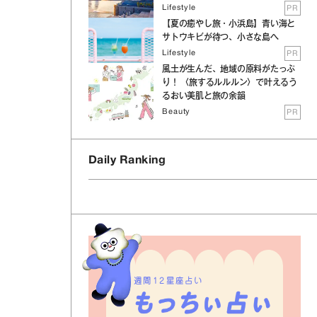
Lifestyle
PR
【夏の癒やし旅・小浜島】青い海と
サトウキビが待つ、小さな島へ
Lifestyle
PR
風土が生んだ、地域の原料がたっぷ
り！ 〈旅するルルルン〉で叶えるう
るおい美肌と旅の余韻
Beauty
PR
Daily Ranking
週間12星座占い