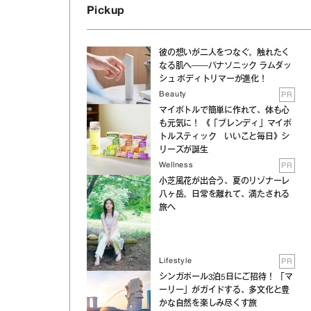
Pickup
彼の想いが二人をつなぐ。触れたく
なる肌へ──パナソニック ラムダッ
シュ ボディトリマーが進化！
Beauty
PR
マイボトルで簡単に作れて、体も心
も元気に！ 《「ブレンディ」マイボ
トルスティック いいこと毎日》シ
リーズが誕生
Wellness
PR
小芝風花が出合う、夏のリゾナーレ
八ヶ岳。日常を離れて、満たされる
旅へ
Lifestyle
PR
シンガポール3泊5日にご招待！ 「マ
ーリー」がガイドする、多文化と豊
かな自然を楽しみ尽くす旅