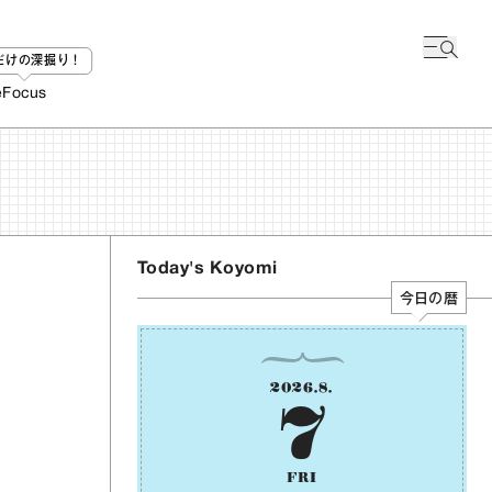
bだけの深掘り！
e
Focus
Today's Koyomi
今日の暦
2026
.
8
.
7
FRI