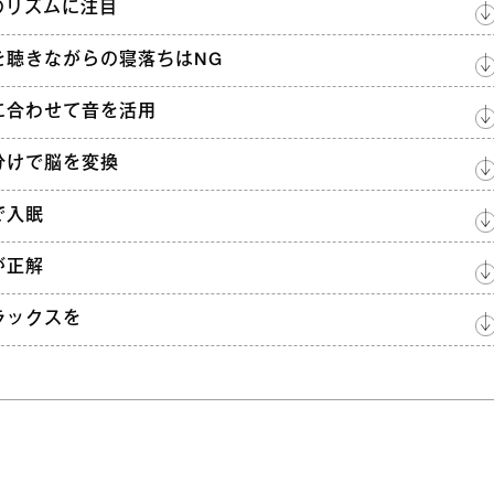
のリズムに注目
を聴きながらの寝落ちはNG
に合わせて音を活用
分けで脳を変換
で入眠
が正解
ラックスを