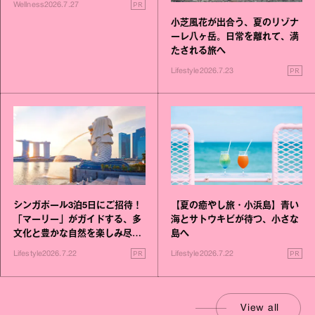
PR
Wellness
2026.7.27
小芝風花が出合う、夏のリゾナ
ーレ八ヶ岳。日常を離れて、満
たされる旅へ
PR
Lifestyle
2026.7.23
シンガポール3泊5日にご招待！
【夏の癒やし旅・小浜島】青い
「マーリー」がガイドする、多
海とサトウキビが待つ、小さな
文化と豊かな自然を楽しみ尽く
島へ
す旅
PR
PR
Lifestyle
2026.7.22
Lifestyle
2026.7.22
View all