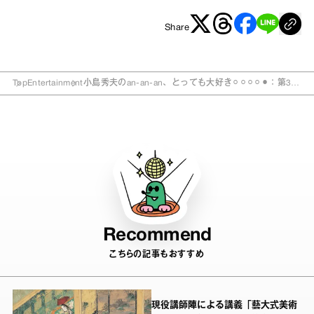
Share
Top
Entertainment
小島秀夫のan‐an‐an、とっても大好き⚪︎⚪︎⚪︎⚪︎⚫︎：第30
回目『“ミャクミャク”と未来を見に行こう！』
Recommend
こちらの記事もおすすめ
現役講師陣による講義「藝大式美術