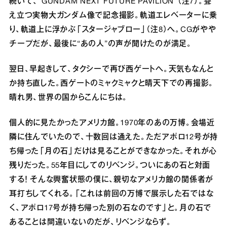
続いて、“GUNDAM NEXT FUTURE PAVILION”（注7）。聳
え立つ実物大ガンダム像で記念撮影。軌道エレベーターに乗
り、軌道上に浮かぶ「スタージャブロー」（注8）へ。CGがやや
チープだが、最後に“あの人”の声が聞けたのが満足。
翌日、早起きして、タクシーで再び西ゲートへ。天気もなんと
か持ち直した。西ゲートのミャクミャクと晴天下での再撮影。
晴れ男、世界の国からこんにちは。
個人的に見たかったアメリカ館。1970年のあの万博。会場近
隣に住んでいたので、十数回は通えた。ただアポロ12号が持
ち帰った「月の石」だけは見ることができなかった。それが心
残りだった。55年目にしてのリベンジ。ついにあの石と対面
する！ そんな興奮状態の僕に、親切なアメリカ館の関係者が
耳打ちしてくれる。「これは前回の万博で展示した石ではな
く、アポロ17号が持ち帰った別の石なのです」と。月の石で
あることは間違いないのだが、リベンジならず。