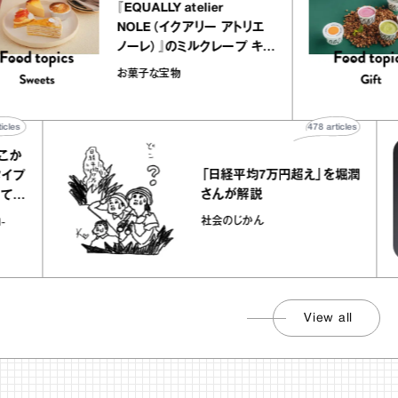
『EQUALLY atelier
NOLE（イクアリー アトリエ
ノーレ）』のミルクレープ キャ
ラメルバニーユほか｜chico
お菓子な宝物
の“お菓子な宝物”
478
articles
「日経平均7万円超え」を堀潤
さんが解説
社会のじかん
View all