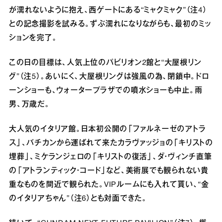
が濡れないように抱え、西ゲートにある“ミャクミャク”（注4）
との記念撮影を試みる。ずぶ濡れになりながらも、最初のミッ
ションを完了。
この日の目標は、人気上位のパビリオン2館と“大屋根リン
グ”（注5）。あいにく、大屋根リングは強風の為、閉鎖中。ドロ
ーンショーも、ウォータープラザでの噴水ショーも中止。雨
男、万歳だ。
大人気のイタリア館。日本初公開の「ファルネーゼのアトラ
ス」、バチカンから運ばれて来たカラヴァッジョの「キリストの
埋葬」、ミケランジェロの「キリストの復活」、ダ・ヴィンチ直筆
の「アトランティック・コード」など、美術展でも観られない貴
重なものを間近で観られた。VIPルームにも入れて貰い、“金
のイタリアちゃん”（注6）とも対面できた。