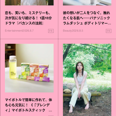
恋も、笑いも、ミステリーも。
彼の想いが二人をつなぐ。触れ
次が気になり続ける！ 1話15分
たくなる肌へ──パナソニック
ドラマ『バカンスの法則』
ラムダッシュ ボディトリマーが
進化！
PR
PR
Entertainment
2026.8.7
Beauty
2026.8.5
マイボトルで簡単に作れて、体
も心も元気に！ 《「ブレンデ
ィ」マイボトルスティック い
いこと毎日》シリーズが誕生