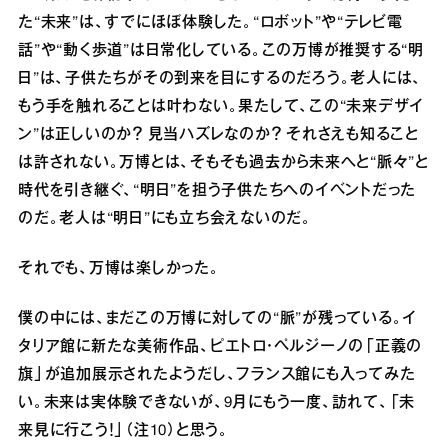
た“未来”は、すでにほぼ体験した。“ロボット”や“テレビ電
話”や“動く歩道”は日常化している。この万博が推奨する“明
日”は、子供たちがその到来を目にするのだろう。老人には、
もう手を触れることは叶わない。果たして、この“未来デザイ
ン”は正しいのか？ 見当ハズレなのか？ それさえも知ること
は許されない。万博とは、そもそも過去から未来へと“脈々”と
時代を引き継ぐ、“明日”を担う子供たちへのイベントだった
のだ。老人は“明日”にも立ち会えないのだ。
それでも、万博は楽しかった。
僕の中には、まだこの万博に対しての“脈”が残っている。イ
タリア館に新たな美術作品、ピエトロ・ペルジーノの「正義の
旗」が追加展示されたようだし、フランス館にも入ってみた
い。未来は実体験できないが、9月にもう一度、訪れて、「未
来見に行こう！」（注10）と思う。