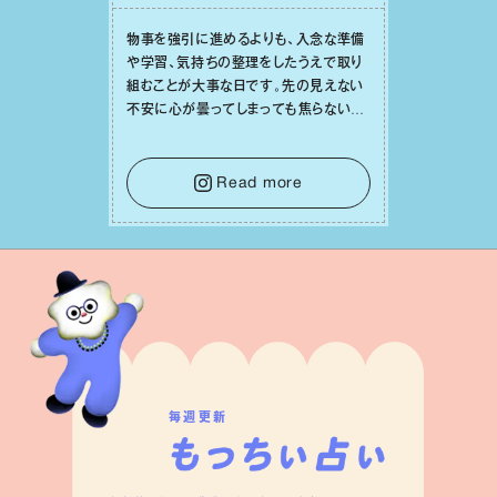
物事を強引に進めるよりも、⼊念な準備
や学習、気持ちの整理をしたうえで取り
組むことが⼤事な⽇です。先の⾒えない
不安に⼼が曇ってしまっても焦らない
で。意思を伝える⼯夫をしたり、あなた⾃
⾝や疲れていそうな⼈をいたわることに
時間を使いましょう。ここでしっかりとエ
Read more
ネルギーを蓄え、困難を乗り越える⼒に
変えましょう。
毎週更新