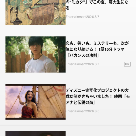
の“ミカタ”」でこの夏、藝大生にな
る
Entertainment
2026.8.7
恋も、笑いも、ミステリーも。次が
気になり続ける！ 1話15分ドラマ
『バカンスの法則』
PR
Entertainment
2026.8.7
ディズニー実写化プロジェクトの大
成功例がきちゃいました！ 映画『モ
アナと伝説の海』
Entertainment
2026.8.5