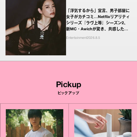
「浮気するから」宣言、男子部屋に
女子がカチコミ…Netflixリアリティ
シリーズ『ラヴ上等』シーズン2、
新MC・Awichが驚き、共感したヤ
ンキーたちの本気の恋模様
Entertainment
2026.8.5
Pickup
ピックアップ