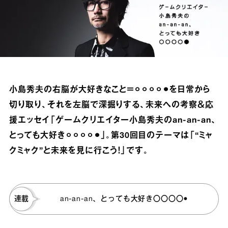
小島秀夫の右脳が大好きなこと＝⚪︎⚪︎⚪︎⚪︎⚫︎を日常から
切り取り、それを左脳で深掘りする、未来への考察＆応
援エッセイ「ゲームクリエイター小島秀夫のan‐an‐an、
とっても大好き⚪︎⚪︎⚪︎⚪︎⚫︎」。第30回目のテーマは「“ミャ
クミャク”と未来を見に行こう！」です。
連載
an-an-an、とっても大好き〇〇〇〇●