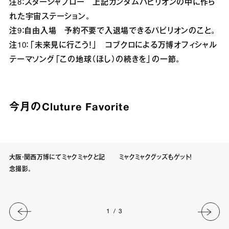
注8：スタージャブロー 上記ガンダムパビリオンの中に作ら
れた宇宙ステーション。
注9：自由入場 予約不要で入退場できるパビリオンのこと。
注10：「未来見に行こう！」 コブクロによる万博オフィシャル
テーマソング「この地球（ほし）の続きを」の一節。
今月のCluture Favorite
大阪・関西万博にてミャクミャクと記
ミャクミャクグッズもゲット！
念撮影。
1
/
3