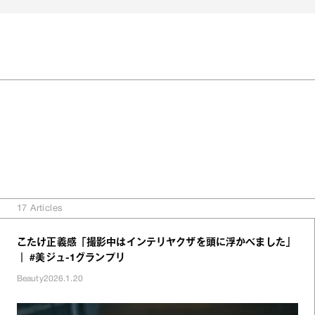
17
Articles
こたけ正義感「撮影中はインテリヤクザを頭に浮かべました」
｜ #美ジュ-1グランプリ
Beauty
2026.1.20