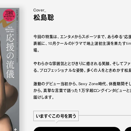
Cover_
松島聡
今回の特集は、エンタメからスポーツまで、あらゆる“応
表紙に、10月クールのドラマで地上波初主演を果たすtim
場。
やわらかな雰囲気ととびきりに癒される笑顔、そしてフ
る、プロフェッショナルな姿勢。多くの人をときめかす松
激動のデビュー当初から、Sexy Zone時代、休養期間そし
から。真摯な言葉で語った１万字超ロングインタビューと
届けします。
いますぐこの号を買う