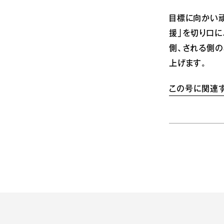
目標に向かい頑
援」を切り口
側、される側
上げます。
この号に関連