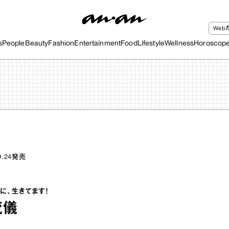
We
s
People
Beauty
Fashion
Entertainment
Food
Lifestyle
Wellness
Horoscop
9.24
発売
に、生きてます！
流儀