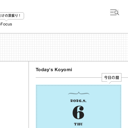
bだけの深掘り！
e
Focus
Today's Koyomi
今日の暦
2026
.
8
.
6
THU