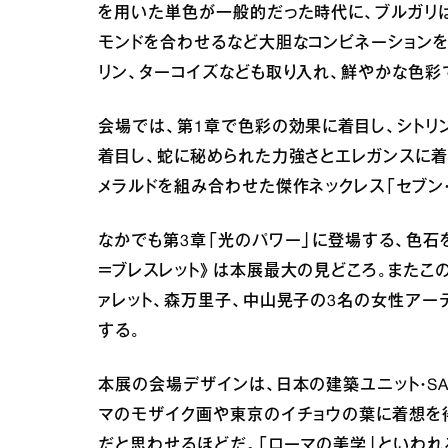
を用いた単色が一般的だった時代に、ブルガリは
モンドを合わせるなど大胆なコンビネーションを
リン、ターコイズなども取り入れ、鮮やかな色彩
会場では、第1章で色彩の効果に着目し、シトリ
着目し、蛇に秘められた力強さとエレガンスに着
メラルドを組み合わせた傑作ネックレス「セブン
なかでも第3章「光のパワー」に登場する、色石
＝ブレスレット》は本展最大の見どころ。またこ
ァレット、森万里子、中山晃子の3名の女性アー
する。
本展の会場デザインは、日本の建築ユニット・S
マのモザイク画や東京のイチョウの葉に着想を
だと思わせるほどだ。「ローマの美学」といわれ