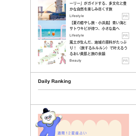
ーリー」がガイドする、多文化と豊
かな自然を楽しみ尽くす旅
Lifestyle
PR
【夏の癒やし旅・小浜島】青い海と
サトウキビが待つ、小さな島へ
Lifestyle
PR
風土が生んだ、地域の原料がたっぷ
り！ 〈旅するルルルン〉で叶えるう
るおい美肌と旅の余韻
Beauty
PR
Daily Ranking
週間12星座占い