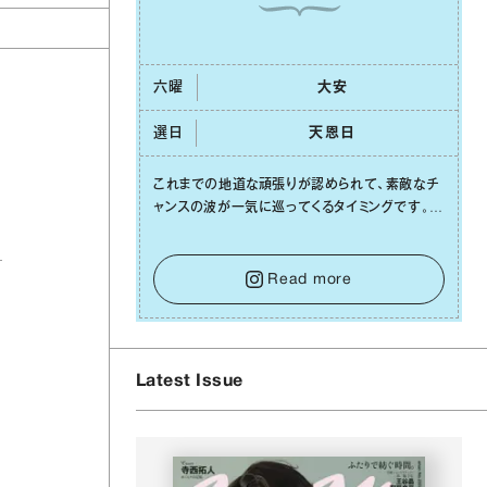
六曜
⼤安
ャ
選日
天恩⽇
これまでの地道な頑張りが認められて、素敵なチ
ャンスの波が⼀気に巡ってくるタイミングです。周
囲からの温かいサポートや嬉しいお誘いは、遠慮
せずに笑顔で受け取りましょう。みんなと⼀緒に
幸せになっていくイメージを持って⼀歩を踏み出
Read more
して。⼀⼈⼀⼈の良いところが混ざり合い、ハッピ
ーな未来が形作られていきます。
Latest Issue