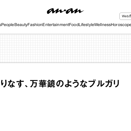
We
s
People
Beauty
Fashion
Entertainment
Food
Lifestyle
Wellness
Horoscop
りなす、万華鏡のようなブルガリ