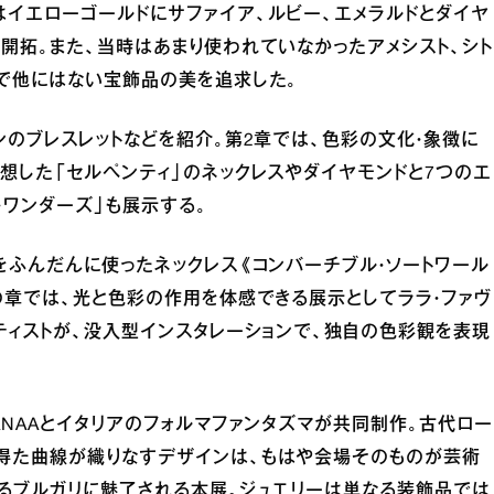
イエローゴールドにサファイア、ルビー、エメラルドとダイヤ
開拓。また、当時はあまり使われていなかったアメシスト、シト
で他にはない宝飾品の美を追求した。
ンのブレスレットなどを紹介。第2章では、色彩の文化・象徴に
想した「セルペンティ」のネックレスやダイヤモンドと7つのエ
・ワンダーズ」も展示する。
をふんだんに使ったネックレス《コンバーチブル・ソートワール
の章では、光と色彩の作用を体感できる展示としてララ・ファヴ
ティストが、没入型インスタレーションで、独自の色彩観を表現
ANAAとイタリアのフォルマファンタズマが共同制作。古代ロー
得た曲線が織りなすデザインは、もはや会場そのものが芸術
るブルガリに魅了される本展。ジュエリーは単なる装飾品では