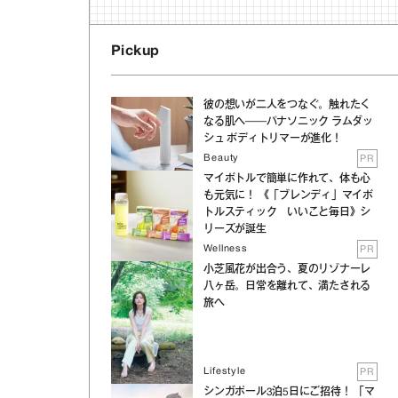
あ
Pickup
彼の想いが二人をつなぐ。触れたく
なる肌へ──パナソニック ラムダッ
シュ ボディトリマーが進化！
Beauty
PR
マイボトルで簡単に作れて、体も心
も元気に！ 《「ブレンディ」マイボ
トルスティック いいこと毎日》シ
リーズが誕生
Wellness
PR
小芝風花が出合う、夏のリゾナーレ
八ヶ岳。日常を離れて、満たされる
旅へ
Lifestyle
PR
シンガポール3泊5日にご招待！ 「マ