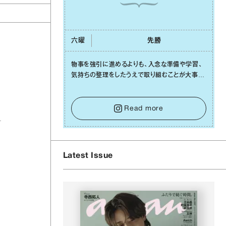
六曜
先勝
物事を強引に進めるよりも、⼊念な準備や学習、
気持ちの整理をしたうえで取り組むことが⼤事な
⽇です。先の⾒えない不安に⼼が曇ってしまって
も焦らないで。意思を伝える⼯夫をしたり、あなた
⾃⾝や疲れていそうな⼈をいたわることに時間を
Read more
使いましょう。ここでしっかりとエネルギーを蓄
え、困難を乗り越える⼒に変えましょう。
Latest Issue