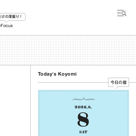
bだけの深掘り！
e
Focus
Today's Koyomi
今日の暦
2026
.
8
.
8
SAT