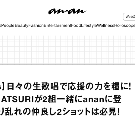
We
s
People
Beauty
Fashion
Entertainment
Food
Lifestyle
Wellness
Horoscop
tors】日々の生歌唱で応援の力を糧に！
MATSURIが2組一緒にananに登
り乱れの仲良し2ショットは必見！