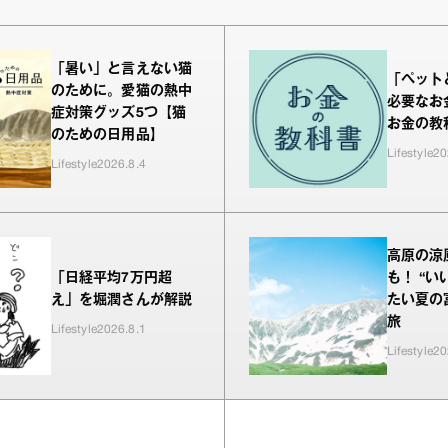
「暑い」と言えない猫
「ペット
のために。愛猫の熱中
必要なお
症対策グッズ5つ【猫
お金の教科
のための日用品】
Lifestyle
20
Lifestyle
2026.8.4
高原の涼
「日経平均7万円超
も！ “い
え」を堀潤さんが解説
たい夏の
旅
Lifestyle
2026.8.1
Lifestyle
20