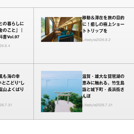
移動＆滞在を旅の目的
との暮らしに
に！癒しの極上ショー
金のこと」｜
トトリップを
書Vol.97
Lifestyle
2026.8.2
26.8.4
風も海の幸
滋賀・雄大な琵琶湖の
いとこどり”し
恵みに触れる。竹生島
富山よくばり
詣と城下町・長浜街さ
んぽ
26.7.31
Lifestyle
2026.7.31