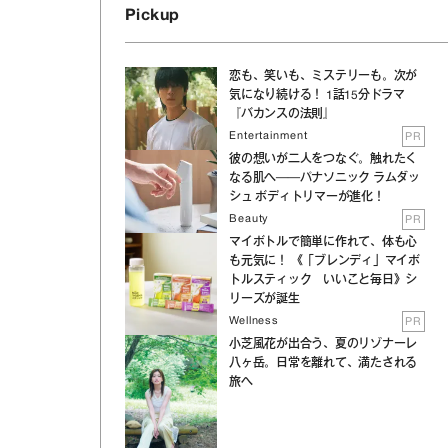
Pickup
恋も、笑いも、ミステリーも。次が
気になり続ける！ 1話15分ドラマ
『バカンスの法則』
の
Entertainment
PR
彼の想いが二人をつなぐ。触れたく
なる肌へ──パナソニック ラムダッ
シュ ボディトリマーが進化！
Beauty
PR
マイボトルで簡単に作れて、体も心
も元気に！ 《「ブレンディ」マイボ
トルスティック いいこと毎日》シ
リーズが誕生
Wellness
PR
小芝風花が出合う、夏のリゾナーレ
八ヶ岳。日常を離れて、満たされる
旅へ