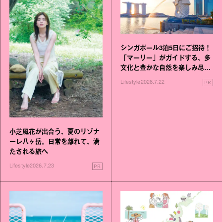
シンガポール3泊5日にご招待！
「マーリー」がガイドする、多
文化と豊かな自然を楽しみ尽く
す旅
PR
Lifestyle
2026.7.22
小芝風花が出合う、夏のリゾナ
ーレ八ヶ岳。日常を離れて、満
たされる旅へ
PR
Lifestyle
2026.7.23