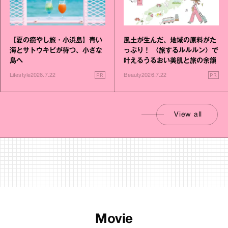
【夏の癒やし旅・小浜島】青い
風土が生んだ、地域の原料がた
海とサトウキビが待つ、小さな
っぷり！ 〈旅するルルルン〉で
島へ
叶えるうるおい美肌と旅の余韻
PR
PR
Lifestyle
2026.7.22
Beauty
2026.7.22
View all
Movie