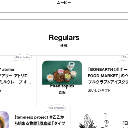
ムービー
Regulars
連載
40
articles
UALLY atelier
『BONEARTH
LE（イクアリー アトリエ
FOOD MARK
レ）』のミルクレープ キャ
ブルクラフトア
ルバニーユほか｜chico
｜真野知子の「
子な宝物
おいしいギフト
“お菓子な宝物”
ト」
53
articles
【timelesz project ＃ここか
「日経平均
ら始まる物語】原嘉孝「タイプ