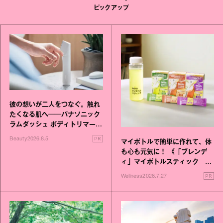
ピックアップ
彼の想いが二人をつなぐ。触れ
たくなる肌へ──パナソニック
ラムダッシュ ボディトリマーが
進化！
PR
Beauty
2026.8.5
マイボトルで簡単に作れて、体
も心も元気に！ 《「ブレンデ
ィ」マイボトルスティック い
いこと毎日》シリーズが誕生
PR
Wellness
2026.7.27