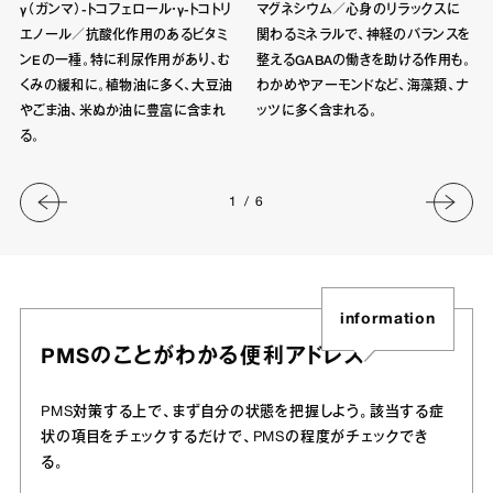
γ（ガンマ）-トコフェロール・γ-トコトリ
マグネシウム／心身のリラックスに
エノール／抗酸化作用のあるビタミ
関わるミネラルで、神経のバランスを
ンEの一種。特に利尿作用があり、む
整えるGABAの働きを助ける作用も。
くみの緩和に。植物油に多く、大豆油
わかめやアーモンドなど、海藻類、ナ
やごま油、米ぬか油に豊富に含まれ
ッツに多く含まれる。
る。
1
/
6
information
PMSのことがわかる便利アドレス
PMS対策する上で、まず自分の状態を把握しよう。該当する症
状の項目をチェックするだけで、PMSの程度がチェックでき
る。