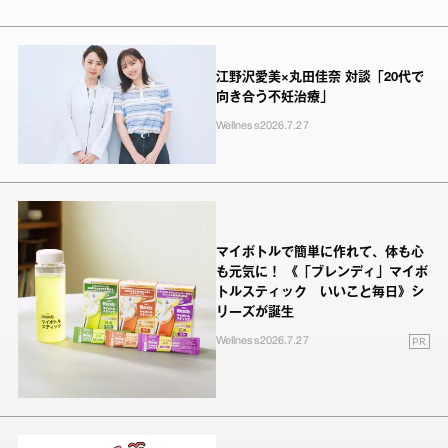
江野沢愛美×丸田佳奈 対談「20代で
向き合う不妊治療」
Wellness
2026.7.27
マイボトルで簡単に作れて、体も心
も元気に！ 《「ブレンディ」マイボ
トルスティック いいこと毎日》シ
リーズが誕生
PR
Wellness
2026.7.27