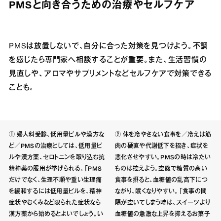
PMSと向き合うための治療やセルフケア
PMSは放置しないで、自分に合った対策を見つけよう。不調
を感じたら専門家へ相談することが重要。また、生活習慣の
見直しや、アロマやサプリメントなどセルフケアで対策できる
ことも。
① 婦人科受診、低用量ピルや漢方な
② 体を冷やさない食事を／冷えは筋
ど／PMSの治療としては、低用量ピ
肉の硬直や代謝低下を招き、症状を
ルや漢方薬、セロトニンを取り込む抗
悪化させやすい。PMSの時は冷たい
精神薬の服用が挙げられる。「PMS
ものは控えよう。空腹で糖質の高い
だけでなく、生理不順や重い生理痛
食事を摂ると、血糖値の乱高下につ
を緩和するには低用量ピルを、精神
ながり、眠くなりやすい。「食事の間
症状やむくみなど限られた症状なら
隔が空いてしまう時は、スイーツより
漢方薬から始めるとよいでしょう。い
血糖値の急激な上昇を抑えるお菓子