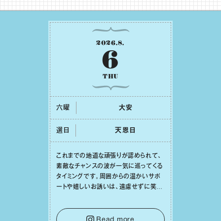
2026
.
8
.
6
THU
六曜
⼤安
選日
天恩⽇
これまでの地道な頑張りが認められて、
素敵なチャンスの波が⼀気に巡ってくる
タイミングです。周囲からの温かいサポ
ートや嬉しいお誘いは、遠慮せずに笑顔
で受け取りましょう。みんなと⼀緒に幸
せになっていくイメージを持って⼀歩を
踏み出して。⼀⼈⼀⼈の良いところが混
Read more