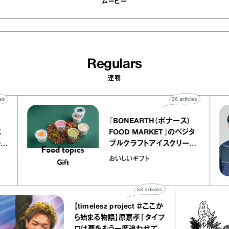
ムービー
Regulars
連載
40
articles
36
articles
『BONEARTH（ボナース）
アトリエ
FOOD MARKET』のベジタ
ープ キャ
ブルクラフトアイスクリーム
chico
｜真野知子の「おいしいギフ
おいしいギフト
ト」
53
articles
【timelesz project ＃ここか
ら始まる物語】原嘉孝「タイプ