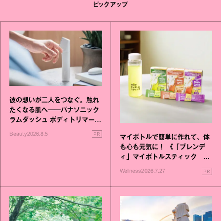
ピックアップ
彼の想いが二人をつなぐ。触れ
たくなる肌へ──パナソニック
ラムダッシュ ボディトリマーが
進化！
PR
Beauty
2026.8.5
マイボトルで簡単に作れて、体
も心も元気に！ 《「ブレンデ
ィ」マイボトルスティック い
いこと毎日》シリーズが誕生
PR
Wellness
2026.7.27