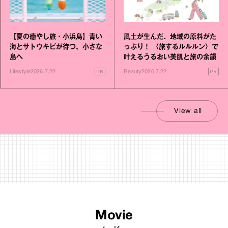
【夏の癒やし旅・小浜島】青い
風土が生んだ、地域の原料がた
海とサトウキビが待つ、小さな
っぷり！ 〈旅するルルルン〉で
島へ
叶えるうるおい美肌と旅の余韻
PR
PR
Lifestyle
2026.7.22
Beauty
2026.7.22
View all
Movie