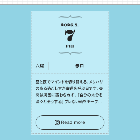
2026
.
8
.
7
FRI
六曜
⾚⼝
昼と夜でマインドを切り替える、メリハリ
のある過ごし⽅が幸運を呼ぶ⽇です。昼
間は周囲に惑わされず、「⾃分の本分を
淡々と全うする」ブレない軸をキープし
て。そして夜は、疲れや寂しさから⽢い
⾔葉に流されないよう、⼼にしっかりブ
レーキをかけること。この意識の切り替
Read more
えが、あなたに確かな安⼼感をもたらす
はずです。