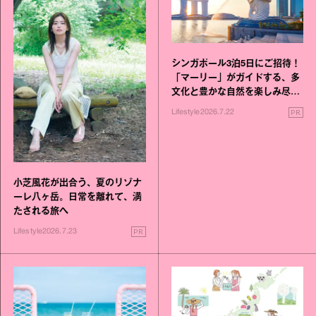
シンガポール3泊5日にご招待！
「マーリー」がガイドする、多
文化と豊かな自然を楽しみ尽く
す旅
PR
Lifestyle
2026.7.22
小芝風花が出合う、夏のリゾナ
ーレ八ヶ岳。日常を離れて、満
たされる旅へ
PR
Lifestyle
2026.7.23