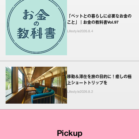
「ペットとの暮らしに必要なお金の
こと」｜お金の教科書Vol.97
Lifestyle
2026.8.4
移動＆滞在を旅の目的に！癒しの極
上ショートトリップを
Lifestyle
2026.8.2
Pickup