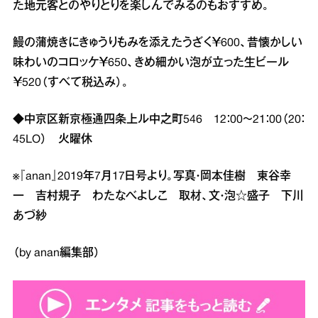
た地元客とのやりとりを楽しんでみるのもおすすめ。
鰻の蒲焼きにきゅうりもみを添えたうざく￥600、昔懐かしい
味わいのコロッケ￥650、きめ細かい泡が立った生ビール
￥520（すべて税込み）。
◆中京区新京極通四条上ル中之町546 12：00～21：00（20：
45LO） 火曜休
※『anan』2019年7月17日号より。写真・岡本佳樹 東谷幸
一 吉村規子 わたなべよしこ 取材、文・泡☆盛子 下川
あづ紗
（by anan編集部）