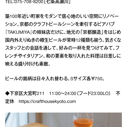
TEL：075・708・8200［七条高瀬川］
築100年近い町家をモダンで居心地のいい空間にリノベー
ション。京都のクラフトビールシーンを牽引するビアパブ
『TAKUMIYA』の姉妹店だけに、地元の「京都醸造」をはじめ
国内外えりぬきの樽生ビールが常時12種類も揃う。気さくな
スタッフとの会話を通して、好みの一杯を見つけてみて。フ
レンチやイタリアン、和の要素を取り入れた料理は日差しに
映える盛り付けも素敵。
ビールの銘柄は日々入れ替わる。Sサイズ各￥750。
◆下京区大宮町211 11：00～24：00（フード23：00LO） 不
定休
https://crafthousekyoto.com