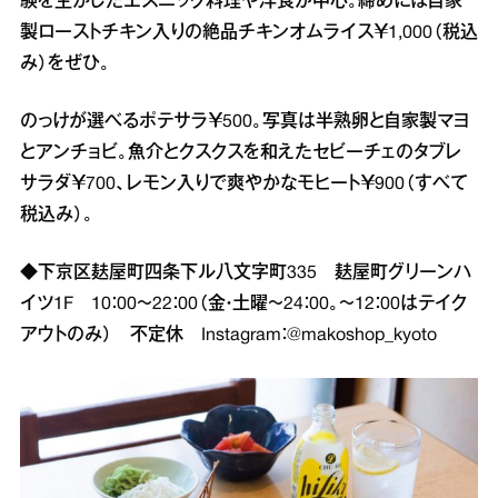
験を生かしたエスニック料理や洋食が中心。締めには自家
製ローストチキン入りの絶品チキンオムライス￥1,000（税込
み）をぜひ。
のっけが選べるポテサラ￥500。写真は半熟卵と自家製マヨ
とアンチョビ。魚介とクスクスを和えたセビーチェのタブレ
サラダ￥700、レモン入りで爽やかなモヒート￥900（すべて
税込み）。
◆下京区麸屋町四条下ル八文字町335 麸屋町グリーンハ
イツ1F 10：00～22：00（金・土曜～24：00。～12：00はテイク
アウトのみ） 不定休 Instagram：@makoshop_kyoto