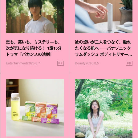
恋も、笑いも、ミステリーも。
彼の想いが二人をつなぐ。触れ
次が気になり続ける！ 1話15分
たくなる肌へ──パナソニック
ドラマ『バカンスの法則』
ラムダッシュ ボディトリマーが
進化！
PR
PR
Entertainment
2026.8.7
Beauty
2026.8.5