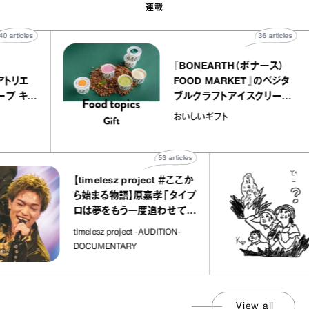
連載
40
articles
36
 atelier
『BONEARTH（ボナ
イクアリー アトリエ
FOOD MARKET』の
のミルクレープ キャ
ブルクラフトアイスク
ーユほか｜chico
｜真野知子の「おいし
物
おいしいギフト
な宝物”
ト」
53
articles
【timelesz project ＃ここか
「
ら始まる物語】原嘉孝「タイプ
さ
ロは夢をもう一度追わせてく
れた場所」
社会
timelesz project -AUDITION-
DOCUMENTARY
View all