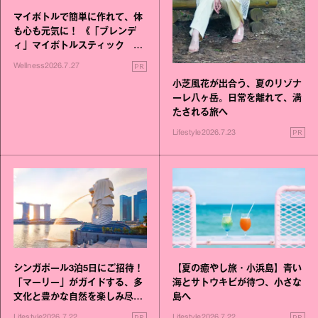
マイボトルで簡単に作れて、体
も心も元気に！ 《「ブレンデ
ィ」マイボトルスティック い
いこと毎日》シリーズが誕生
PR
Wellness
2026.7.27
小芝風花が出合う、夏のリゾナ
ーレ八ヶ岳。日常を離れて、満
たされる旅へ
PR
Lifestyle
2026.7.23
シンガポール3泊5日にご招待！
【夏の癒やし旅・小浜島】青い
「マーリー」がガイドする、多
海とサトウキビが待つ、小さな
文化と豊かな自然を楽しみ尽く
島へ
す旅
PR
PR
Lifestyle
2026.7.22
Lifestyle
2026.7.22