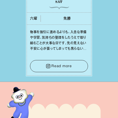
SAT
六曜
先勝
物事を強引に進めるよりも、⼊念な準備
や学習、気持ちの整理をしたうえで取り
組むことが⼤事な⽇です。先の⾒えない
不安に⼼が曇ってしまっても焦らない
で。意思を伝える⼯夫をしたり、あなた⾃
⾝や疲れていそうな⼈をいたわることに
時間を使いましょう。ここでしっかりとエ
Read more
ネルギーを蓄え、困難を乗り越える⼒に
変えましょう。