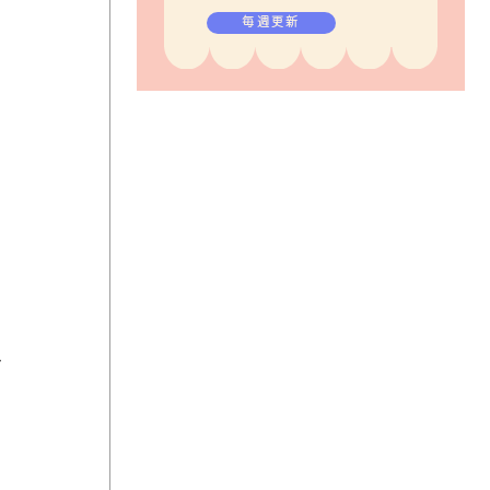
毎週更新
面
ん
デ