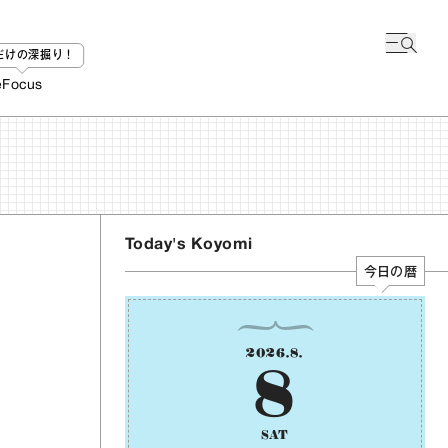
bだけの深掘り！
e
Focus
Today's Koyomi
今日の暦
2026
.
8
.
8
SAT