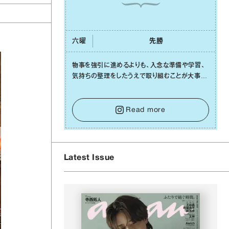
六曜
先勝
物事を強引に進めるよりも、⼊念な準備や学習、
気持ちの整理をしたうえで取り組むことが⼤事な
⽇です。先の⾒えない不安に⼼が曇ってしまって
も焦らないで。意思を伝える⼯夫をしたり、あなた
⾃⾝や疲れていそうな⼈をいたわることに時間を
Read more
使いましょう。ここでしっかりとエネルギーを蓄
え、困難を乗り越える⼒に変えましょう。
Latest Issue