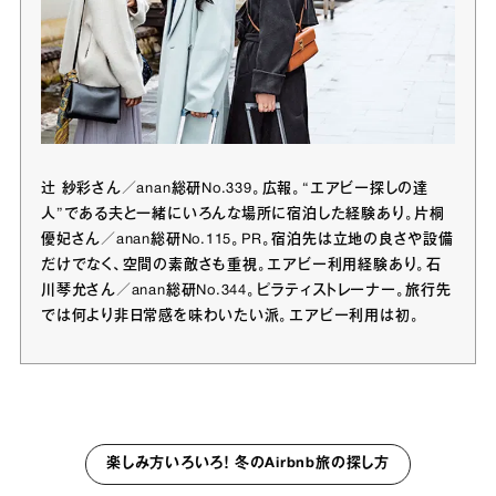
辻 紗彩さん／anan総研No.339。広報。“エアビー探しの達
人”である夫と一緒にいろんな場所に宿泊した経験あり。片桐
優妃さん／anan総研No.115。PR。宿泊先は立地の良さや設備
だけでなく、空間の素敵さも重視。エアビー利用経験あり。石
川琴允さん／anan総研No.344。ピラティストレーナー。旅行先
では何より非日常感を味わいたい派。エアビー利用は初。
楽しみ方いろいろ！ 冬のAirbnb旅の探し方