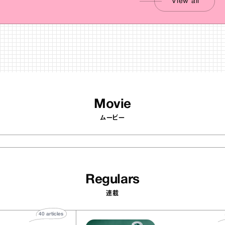
View all
Movie
ムービー
Regulars
連載
40
articles