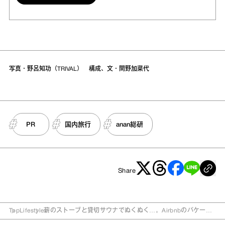
写真・野呂知功（TRIVAL） 構成、文・間野加菜代
PR
国内旅行
anan総研
Share
Top
Lifestyle
薪のストーブと貸切サウナでぬくぬく…。Airbnbのバケーシ
ョンレンタルで癒しの冬旅に出かけよう