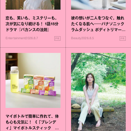
恋も、笑いも、ミステリーも。
彼の想いが二人をつなぐ。触れ
次が気になり続ける！ 1話15分
たくなる肌へ──パナソニック
ドラマ『バカンスの法則』
ラムダッシュ ボディトリマーが
進化！
PR
PR
Entertainment
2026.8.7
Beauty
2026.8.5
マイボトルで簡単に作れて、体
も心も元気に！ 《「ブレンデ
ィ」マイボトルスティック い