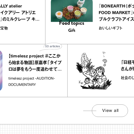
『EQUALLY atelier
『BONE
NOLE（イクアリー アトリエ
FOOD 
ノーレ）』のミルクレープ キャ
ブルクラ
ラメルバニーユほか｜chico
｜真野知
お菓子な宝物
おいしいギ
の“お菓子な宝物”
ト」
53
articles
melesz project ＃ここか
「日経平均7万
まる物語】原嘉孝「タイプ
さんが解説
夢をもう一度追わせてく
場所」
社会のじかん
esz project -AUDITION-
UMENTARY
View all