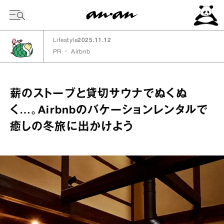
今日の暦
Lifestyle
2025.11.12
PR
・
Airbnb
薪のストーブと貸切サウナでぬくぬ
く…。Airbnbのバケーションレンタルで
癒しの冬旅に出かけよう