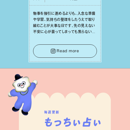
物事を強引に進めるよりも、⼊念な準備
や学習、気持ちの整理をしたうえで取り
組むことが⼤事な⽇です。先の⾒えない
不安に⼼が曇ってしまっても焦らない
で。意思を伝える⼯夫をしたり、あなた⾃
⾝や疲れていそうな⼈をいたわることに
時間を使いましょう。ここでしっかりとエ
Read more
ネルギーを蓄え、困難を乗り越える⼒に
変えましょう。
毎週更新