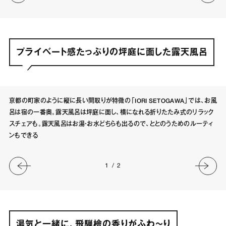
プライベート感たっぷりの坪庭に面した露天風呂
京都の町家のように縦に長い間取りが特徴の「IORI SETOGAWA」では、お風
呂は宿の一番奥。露天風呂は坪庭に面し、横になれる折りたたみ式のリラック
スチェアも。露天風呂はお湯・お水どちらも出るので、ととのうためのルーティ
ンもできる
1
/
2
湯気と一緒に、飛騨檜の香りがふわ〜り