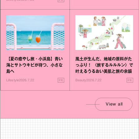
【夏の癒やし旅・小浜島】青い
風土が生んだ、地域の原料がた
海とサトウキビが待つ、小さな
っぷり！ 〈旅するルルルン〉で
島へ
叶えるうるおい美肌と旅の余韻
PR
PR
Lifestyle
2026.7.22
Beauty
2026.7.22
View all