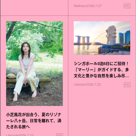
いこと毎日》シリーズが誕生
PR
Wellness
2026.7.27
シンガポール3泊5日にご招待！
「マーリー」がガイドする、多
文化と豊かな自然を楽しみ尽く
す旅
PR
Lifestyle
2026.7.22
小芝風花が出合う、夏のリゾナ
ーレ八ヶ岳。日常を離れて、満
たされる旅へ
PR
Lifestyle
2026.7.23