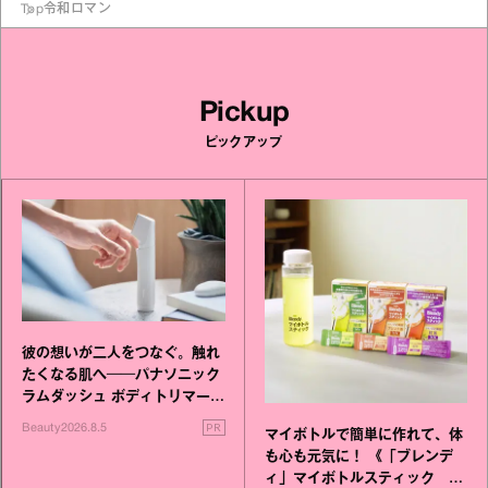
Top
令和ロマン
Pickup
ピックアップ
彼の想いが二人をつなぐ。触れ
たくなる肌へ──パナソニック
ラムダッシュ ボディトリマーが
進化！
PR
Beauty
2026.8.5
マイボトルで簡単に作れて、体
も心も元気に！ 《「ブレンデ
ィ」マイボトルスティック い