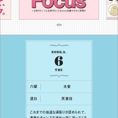
2026
.
8
.
6
THU
六曜
⼤安
選日
天恩⽇
これまでの地道な頑張りが認められて、