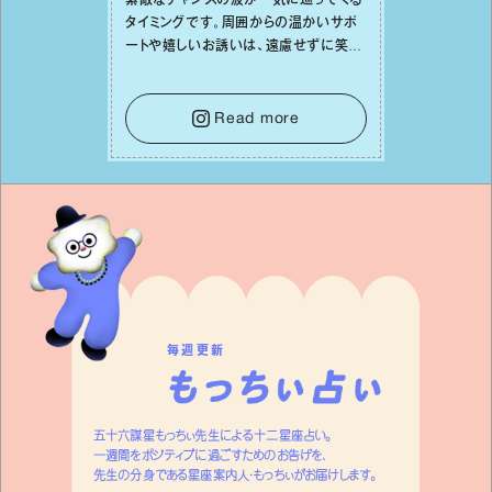
素敵なチャンスの波が⼀気に巡ってくる
タイミングです。周囲からの温かいサポ
ートや嬉しいお誘いは、遠慮せずに笑顔
で受け取りましょう。みんなと⼀緒に幸
せになっていくイメージを持って⼀歩を
踏み出して。⼀⼈⼀⼈の良いところが混
Read more
ざり合い、ハッピーな未来が形作られて
いきます。
毎週更新
五十六謀星もっちぃ先生による十二星座占い。
一週間をポジティブに過ごすためのお告げを、
先生の分身である星座案内人・もっちぃがお届けします。