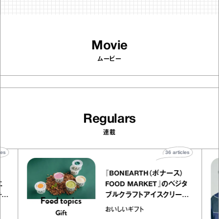
Movie
ムービー
Regulars
連載
rticles
36
articles
『BONEARTH（ボナース）
トリエ
FOOD MARKET』のベジタ
 キャ
ブルクラフトアイスクリーム
ico
｜真野知子の「おいしいギフ
おいしいギフト
ト」