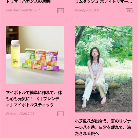
ドラマ『バカンスの法則』
ラムダッシュ ボディトリマーが
進化！
PR
PR
Entertainment
2026.8.7
Beauty
2026.8.5
マイボトルで簡単に作れて、体
も心も元気に！ 《「ブレンデ
ィ」マイボトルスティック い
いこと毎日》シリーズが誕生
PR
Wellness
2026.7.27
小芝風花が出合う、夏のリゾナ
ーレ八ヶ岳。日常を離れて、満
たされる旅へ