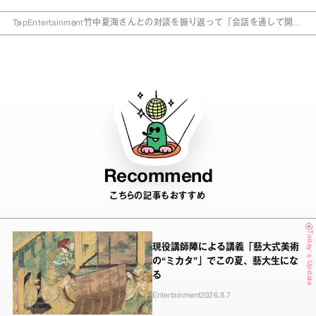
Top
Entertainment
竹中夏海さんとの対談を振り返って「会話を通して開か
れる、自分自身の記憶の扉」ゆっきゅんの“あんたが
DIVA”
Recommend
こちらの記事もおすすめ
Today's Update
現役講師陣による講義「藝大式美術
の“ミカタ”」でこの夏、藝大生にな
る
Entertainment
2026.8.7