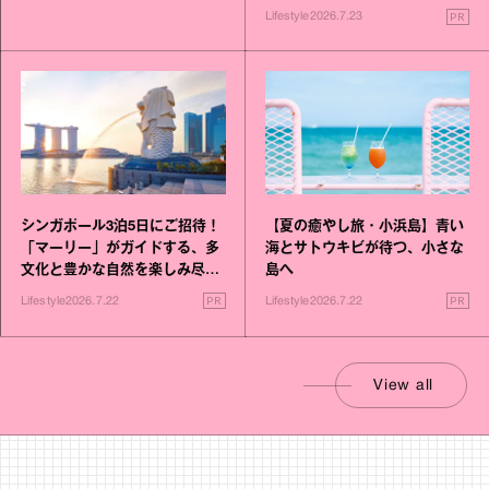
PR
Lifestyle
2026.7.23
シンガポール3泊5日にご招待！
【夏の癒やし旅・小浜島】青い
「マーリー」がガイドする、多
海とサトウキビが待つ、小さな
文化と豊かな自然を楽しみ尽く
島へ
す旅
PR
PR
Lifestyle
2026.7.22
Lifestyle
2026.7.22
View all