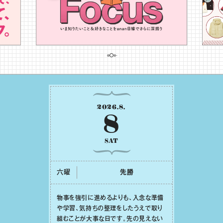
2026
.
8
.
8
SAT
六曜
先勝
物事を強引に進めるよりも、⼊念な準備
や学習、気持ちの整理をしたうえで取り
組むことが⼤事な⽇です。先の⾒えない