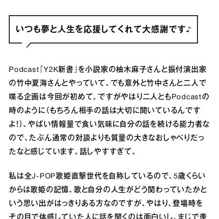
いつも夢と人生を応援してくれて大感謝です♪
Podcast『Y2K新書』を小説家の柚木麻子さんと振付演出家
の竹中夏海さんとやっていて、でも意外と竹中さんと二人で
喋る企画は今回が初めて。ですがやはり二人ともPodcastの
時のように（もちろん相手の話は大切に聞いているんです
よ！）、やばい情報量で食い気味に自分の話を続ける能力者な
ので、たぶん通常の対談よりも質量の大きなおしゃべりだっ
たなと感じています。話しやすすぎて。
私は全J‐POP歌姫直撃世代を自称しているので、5歳くらい
からは歌姫の記憶、歌と自分の人生がどう関わっていたかと
いう思い出がはっきりある方なのですが、やはり、登場時を
その目で体感していた人に話を聞くのは面白いし、まじで羨