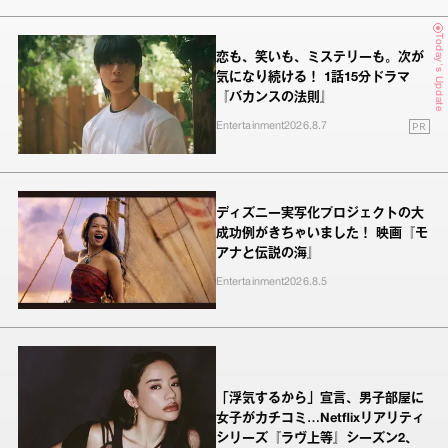
Today's Update
恋も、笑いも、ミステリーも。次が
気になり続ける！ 1話15分ドラマ
『バカンスの法則』
PR
Entertainment
2026.8.7
ディズニー実写化プロジェクトの大
成功例がきちゃいました！ 映画『モ
アナと伝説の海』
Entertainment
2026.8.5
「浮気するから」宣言、男子部屋に
女子がカチコミ…Netflixリアリティ
シリーズ『ラヴ上等』シーズン2、