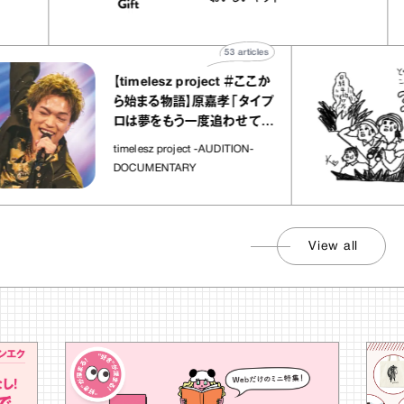
”
ト」
53
articles
【timelesz project ＃ここか
ら始まる物語】原嘉孝「タイプ
ロは夢をもう一度追わせてく
れた場所」
timelesz project -AUDITION-
DOCUMENTARY
View all