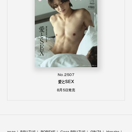
No.2507
愛とSEX
8月5日
発売
anan
BRUTUS
POPEYE
Casa BRUTUS
GINZA
Hanako