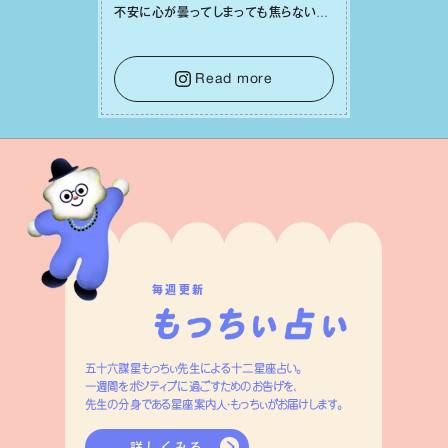
不安に⼼が曇ってしまっても焦らない
で。意思を伝える⼯夫をしたり、あなた⾃
⾝や疲れていそうな⼈をいたわることに
時間を使いましょう。ここでしっかりとエ
Read more
ネルギーを蓄え、困難を乗り越える⼒に
変えましょう。
毎週更新
五十六謀星もっちぃ先生による十二星座占い。
一週間をポジティブに過ごすためのお告げを、
先生の分身である星座案内人・もっちぃがお届けします。