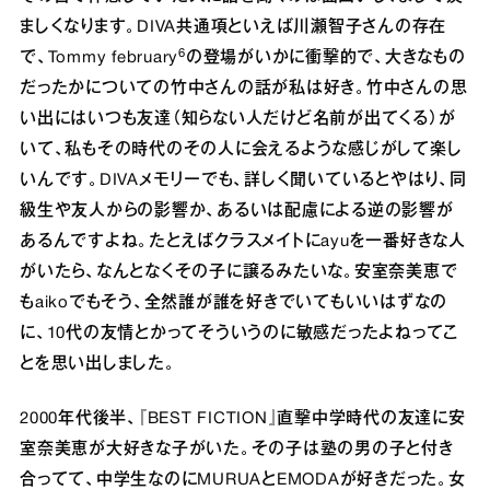
ましくなります。DIVA共通項といえば川瀬智子さんの存在
6
で、Tommy february
の登場がいかに衝撃的で、大きなもの
だったかについての竹中さんの話が私は好き。竹中さんの思
い出にはいつも友達（知らない人だけど名前が出てくる）が
いて、私もその時代のその人に会えるような感じがして楽し
いんです。DIVAメモリーでも、詳しく聞いているとやはり、同
級生や友人からの影響か、あるいは配慮による逆の影響が
あるんですよね。たとえばクラスメイトにayuを一番好きな人
がいたら、なんとなくその子に譲るみたいな。安室奈美恵で
もaikoでもそう、全然誰が誰を好きでいてもいいはずなの
に、10代の友情とかってそういうのに敏感だったよねってこ
とを思い出しました。
2000年代後半、『BEST FICTION』直撃中学時代の友達に安
室奈美恵が大好きな子がいた。その子は塾の男の子と付き
合ってて、中学生なのにMURUAとEMODAが好きだった。女