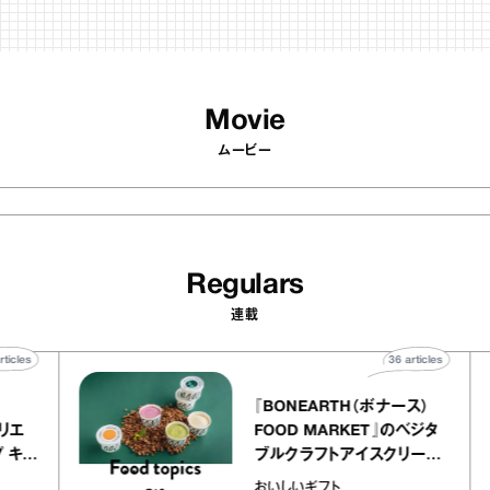
Movie
ムービー
Regulars
連載
40
articles
36
articles
er
『BONEARTH（ボナース）
ー アトリエ
FOOD MARKET』のベジタ
レープ キャ
ブルクラフトアイスクリーム
｜chico
｜真野知子の「おいしいギフ
おいしいギフト