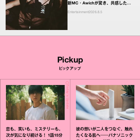
新MC・Awichが驚き、共感したヤ
ンキーたちの本気の恋模様
Entertainment
2026.8.5
Pickup
ピックアップ
Today's Update
恋も、笑いも、ミステリーも。
彼の想いが二人をつなぐ。触れ
次が気になり続ける！ 1話15分
たくなる肌へ──パナソニック