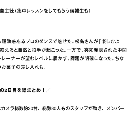
ン／自主練（集中レッスンをしてもらう候補生も）
。練習から躍動感あるプロのダンスで魅せた。松島さんが「楽しむよ
り終えると自然と拍手が起こった。一方で、突如発表された中間
トレーナーが望むレベルに届かず。課題が明確になった。ちな
のお菓子の差し入れも。
ムの2日目を総まとめ！／
日はカメラ総数約30台、総勢80人ものスタッフが動き、メンバー