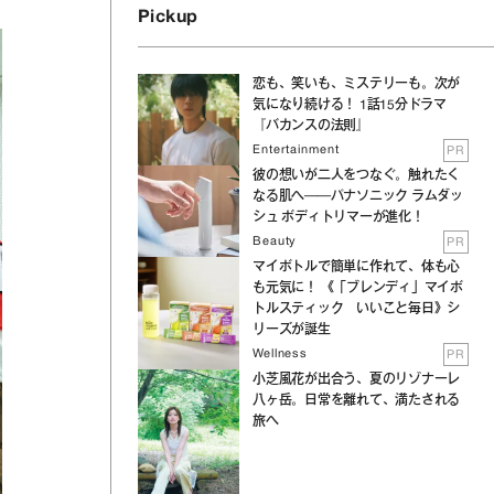
Pickup
恋も、笑いも、ミステリーも。次が
気になり続ける！ 1話15分ドラマ
『バカンスの法則』
Entertainment
PR
彼の想いが二人をつなぐ。触れたく
なる肌へ──パナソニック ラムダッ
シュ ボディトリマーが進化！
Beauty
PR
マイボトルで簡単に作れて、体も心
も元気に！ 《「ブレンディ」マイボ
トルスティック いいこと毎日》シ
リーズが誕生
Wellness
PR
小芝風花が出合う、夏のリゾナーレ
八ヶ岳。日常を離れて、満たされる
旅へ