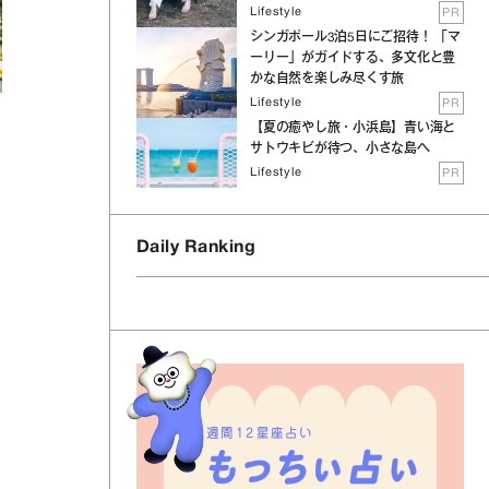
Lifestyle
PR
シンガポール3泊5日にご招待！ 「マ
ーリー」がガイドする、多文化と豊
かな自然を楽しみ尽くす旅
Lifestyle
PR
【夏の癒やし旅・小浜島】青い海と
サトウキビが待つ、小さな島へ
の
Lifestyle
PR
Daily Ranking
週間12星座占い