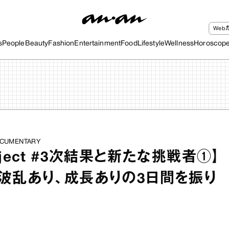
We
s
People
Beauty
Fashion
Entertainment
Food
Lifestyle
Wellness
Horoscop
 DOCUMENTARY
project #3次結果と新たな挑戦者①】
波乱あり、成長ありの3日間を振り