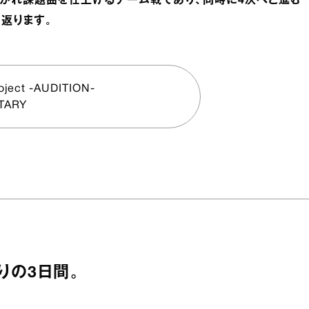
分かれ課題曲を仕上げるチーム戦であり、同時に4次へと進む
返ります。
roject -AUDITION-
TARY
りの3日間。