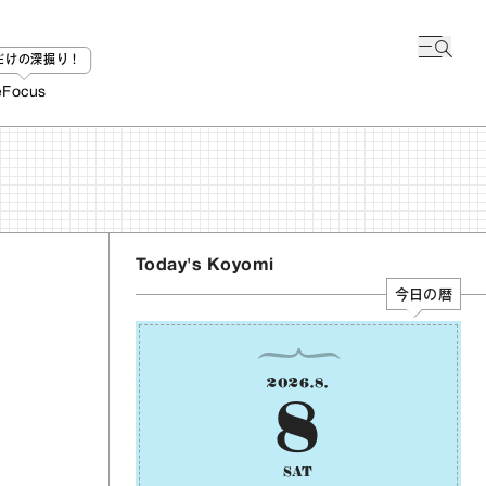
bだけの深掘り！
e
Focus
Today's Koyomi
今日の暦
2026
.
8
.
8
SAT