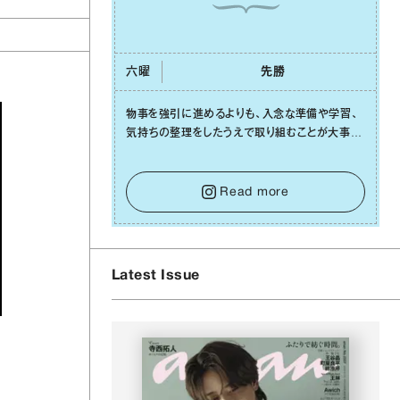
六曜
先勝
物事を強引に進めるよりも、⼊念な準備や学習、
気持ちの整理をしたうえで取り組むことが⼤事な
⽇です。先の⾒えない不安に⼼が曇ってしまって
も焦らないで。意思を伝える⼯夫をしたり、あなた
⾃⾝や疲れていそうな⼈をいたわることに時間を
Read more
使いましょう。ここでしっかりとエネルギーを蓄
え、困難を乗り越える⼒に変えましょう。
Latest Issue