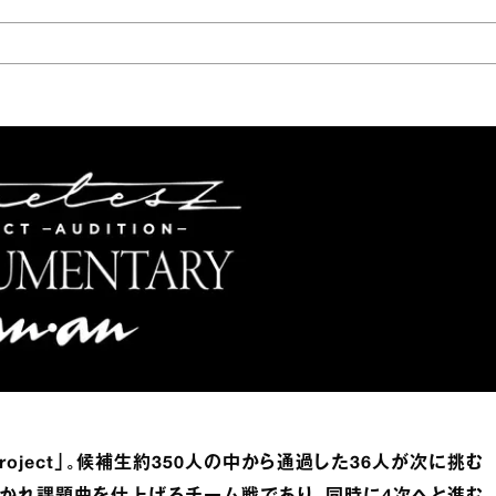
z project」。候補生約350人の中から通過した36人が次に挑む