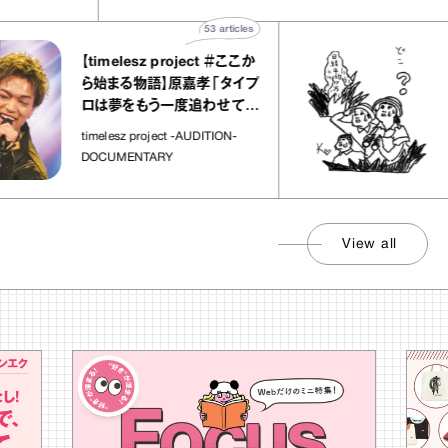
53
articles
【timelesz project ＃ここか
「
ら始まる物語】原嘉孝「タイプ
さ
ロは夢をもう一度追わせてく
れた場所」
社
timelesz project -AUDITION-
DOCUMENTARY
View all