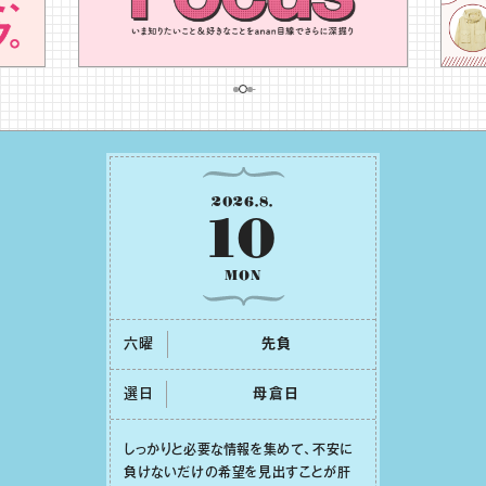
2026
.
8
.
10
MON
六曜
先負
選日
⺟倉⽇
しっかりと必要な情報を集めて、不安に
負けないだけの希望を⾒出すことが肝