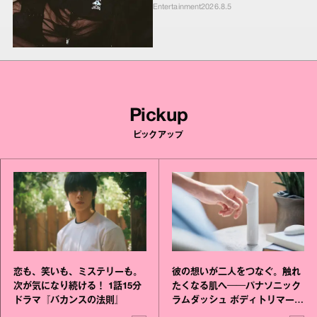
ンキーたちの本気の恋模様
Entertainment
2026.8.5
Pickup
ピックアップ
恋も、笑いも、ミステリーも。
彼の想いが二人をつなぐ。触れ
次が気になり続ける！ 1話15分
たくなる肌へ──パナソニック
ドラマ『バカンスの法則』
ラムダッシュ ボディトリマーが
進化！