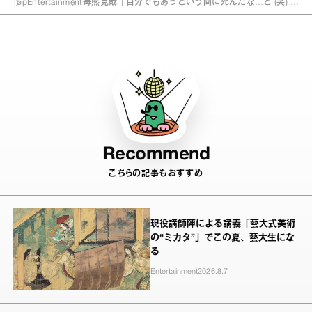
Top
Entertainment
毎熊克哉「自分でもあっという間に死んだな…と (笑) 」
大河『光る君へ』“直秀ロス”を語る
Recommend
こちらの記事もおすすめ
現役講師陣による講義「藝大式美術
の“ミカタ”」でこの夏、藝大生にな
る
Entertainment
2026.8.7