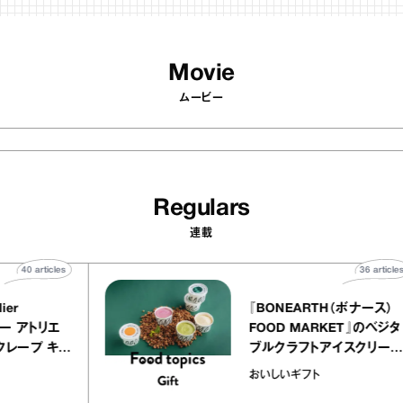
Movie
ムービー
Regulars
連載
40
articles
36
atelier
『BONEARTH（ボナー
クアリー アトリエ
FOOD MARKET』の
のミルクレープ キャ
ブルクラフトアイスク
ーユほか｜chico
｜真野知子の「おいし
物
おいしいギフト
な宝物”
ト」