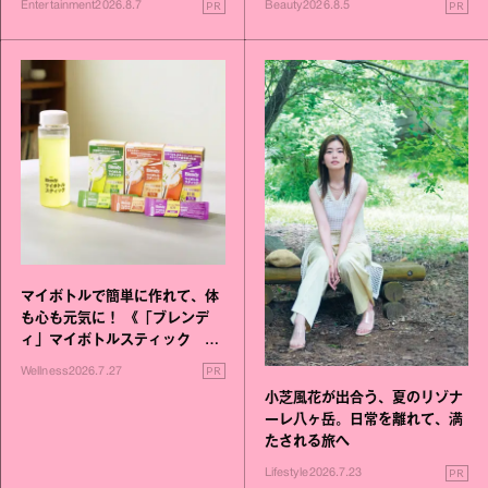
PR
PR
Entertainment
2026.8.7
Beauty
2026.8.5
マイボトルで簡単に作れて、体
も心も元気に！ 《「ブレンデ
ィ」マイボトルスティック い
いこと毎日》シリーズが誕生
PR
Wellness
2026.7.27
小芝風花が出合う、夏のリゾナ
ーレ八ヶ岳。日常を離れて、満
たされる旅へ
PR
Lifestyle
2026.7.23