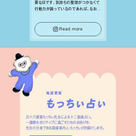
要な⽇です。気持ちの整理がつかなくて
⾏動⼒が鈍っているのであれば、なおさ
ら判断材料を揃えることが積極的な⼀歩
を踏み出すのに役⽴つはず。また、広い
意味での「癒し」や「治療」が必要な⽇で
Read more
もあり、特に⼈間関係の改善は課題の⼀
つです。
毎週更新
五十六謀星もっちぃ先生による十二星座占い。
一週間をポジティブに過ごすためのお告げを、
先生の分身である星座案内人・もっちぃがお届けします。