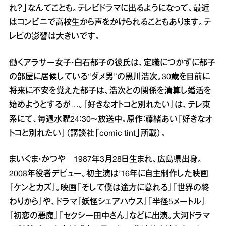
れ？」なんてことも。テレビドラマに出るようになって、最近
はコンビニで高校生から声をかけられることもあります。テ
レビの影響は大きいです。
働くアラサー女子・白石郁子の彼氏は、定職につかずに郁子
の部屋に居候している“ダメ男”の黒川浩次。30歳を目前に
将来に不安を覚えた郁子は、浩次との関係を清算し婚活を
始めようとするが…。『好きなオトコと別れたい』は、テレ東
系にて、毎週水曜24：30～放送中。原作：藤緒あい『好きなオ
トコと別れたい』（講談社「comic tint」所載）。
まいぐま・かつや 1987年3月28日生まれ、広島県出身。
2008年役者デビュー。初主演は’16年に自主制作した映画
『ケンとカズ』。映画『そして僕は途方に暮れる』『世界の終
わりから』や、ドラマ『妖怪シェアハウス』『半径5メートル』
『初恋の悪魔』『セクシー田中さん』などに出演。大河ドラマ