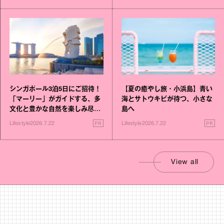
シンガポール3泊5日にご招待！
【夏の癒やし旅・小浜島】青い
「マーリー」がガイドする、多
海とサトウキビが待つ、小さな
文化と豊かな自然を楽しみ尽く
島へ
す旅
PR
PR
Lifestyle
2026.7.22
Lifestyle
2026.7.22
View all