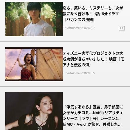
恋も、笑いも、ミステリーも。次が
気になり続ける！ 1話15分ドラマ
『バカンスの法則』
PR
Entertainment
2026.8.7
ディズニー実写化プロジェクトの大
成功例がきちゃいました！ 映画『モ
アナと伝説の海』
Entertainment
2026.8.5
「浮気するから」宣言、男子部屋に
女子がカチコミ…Netflixリアリティ
シリーズ『ラヴ上等』シーズン2、
新MC・Awichが驚き、共感したヤ