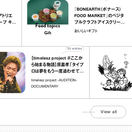
elier
『BONEARTH（ボナース
アリー アトリエ
FOOD MARKET』のベジ
ルクレープ キャ
ブルクラフトアイスクリー
ほか｜chico
｜真野知子の「おいしい
おいしいギフト
物”
ト」
53
articles
【timelesz project ＃ここか
ら始まる物語】原嘉孝「タイプ
ロは夢をもう一度追わせてく
れた場所」
timelesz project -AUDITION-
DOCUMENTARY
View all