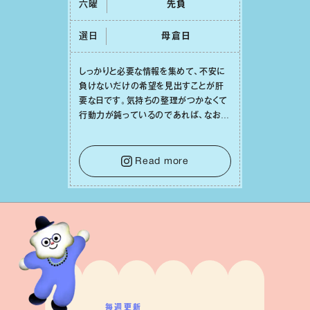
六曜
先負
選日
⺟倉⽇
しっかりと必要な情報を集めて、不安に
負けないだけの希望を⾒出すことが肝
要な⽇です。気持ちの整理がつかなくて
⾏動⼒が鈍っているのであれば、なおさ
ら判断材料を揃えることが積極的な⼀歩
を踏み出すのに役⽴つはず。また、広い
意味での「癒し」や「治療」が必要な⽇で
Read more
もあり、特に⼈間関係の改善は課題の⼀
つです。
毎週更新