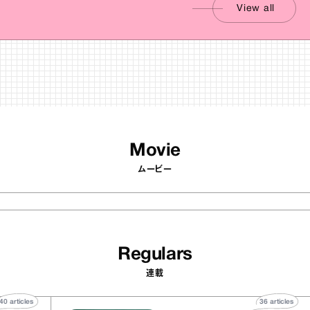
View all
Movie
ムービー
Regulars
連載
40
articles
36
artic