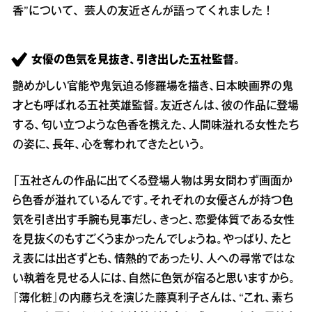
香”について、芸人の友近さんが語ってくれました！
女優の色気を見抜き、引き出した五社監督。
艶めかしい官能や鬼気迫る修羅場を描き、日本映画界の鬼
才とも呼ばれる五社英雄監督。友近さんは、彼の作品に登場
する、匂い立つような色香を携えた、人間味溢れる女性たち
の姿に、長年、心を奪われてきたという。
「五社さんの作品に出てくる登場人物は男女問わず画面か
ら色香が溢れているんです。それぞれの女優さんが持つ色
気を引き出す手腕も見事だし、きっと、恋愛体質である女性
を見抜くのもすごくうまかったんでしょうね。やっぱり、たと
え表には出さずとも、情熱的であったり、人への尋常ではな
い執着を見せる人には、自然に色気が宿ると思いますから。
『薄化粧』の内藤ちえを演じた藤真利子さんは、“これ、素ち