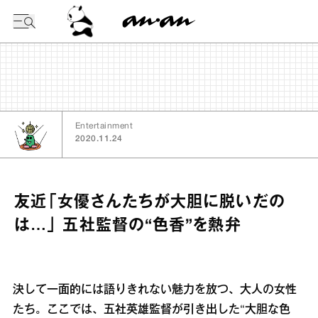
今日の暦
Entertainment
2020.11.24
友近「女優さんたちが大胆に脱いだの
は…」 五社監督の“色香”を熱弁
決して一面的には語りきれない魅力を放つ、大人の女性
たち。ここでは、五社英雄監督が引き出した“大胆な色