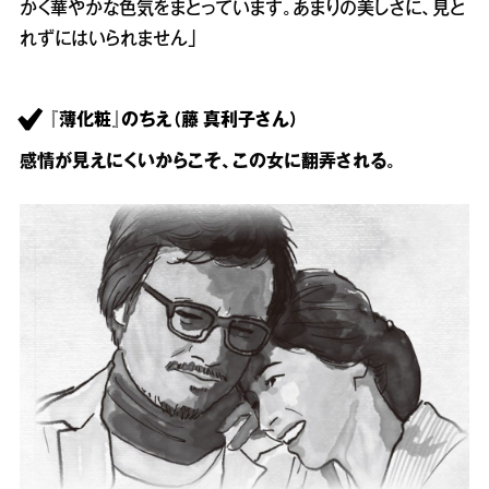
かく華やかな色気をまとっています。あまりの美しさに、見と
れずにはいられません」
『薄化粧』のちえ（藤 真利子さん）
感情が見えにくいからこそ、この女に翻弄される。