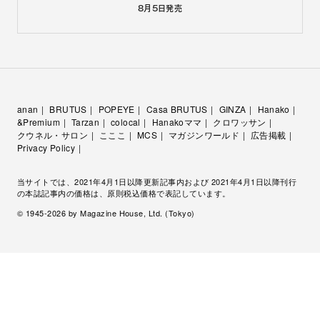
8月5日
発売
anan
BRUTUS
POPEYE
Casa BRUTUS
GINZA
Hanako
&Premium
Tarzan
colocal
Hanakoママ
クロワッサン
クウネル・サロン
こここ
MCS
マガジンワールド
広告掲載
Privacy Policy
当サイトでは、2021年4月1日以降更新記事内および 2021年4月1日以降刊行
の本誌記事内の価格は、原則税込価格で表記しています。
© 1945-
2026
by Magazine House, Ltd. (Tokyo)