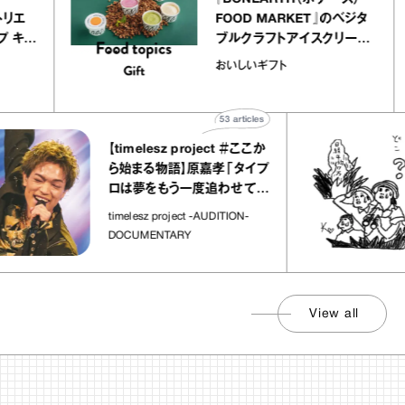
リー アトリエ
FOOD MARKET』のベジ
クレープ キャ
ブルクラフトアイスクリー
か｜chico
｜真野知子の「おいしいギ
おいしいギフト
物”
ト」
53
articles
【timelesz project ＃ここか
ら始まる物語】原嘉孝「タイプ
ロは夢をもう一度追わせてく
れた場所」
timelesz project -AUDITION-
DOCUMENTARY
View all