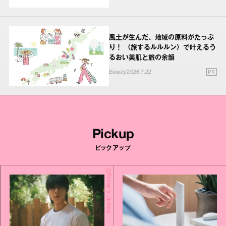
風土が生んだ、地域の原料がたっぷ
り！ 〈旅するルルルン〉で叶えるう
るおい美肌と旅の余韻
PR
Beauty
2026.7.22
Pickup
ピックアップ
Today's Update