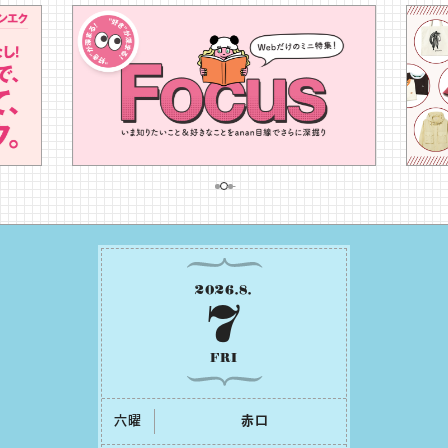
2026
.
8
.
7
FRI
六曜
⾚⼝