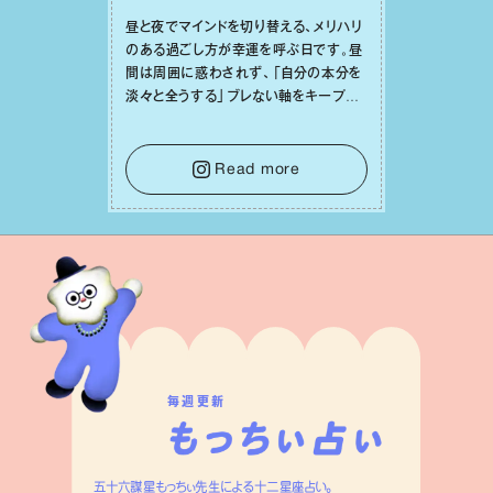
昼と夜でマインドを切り替える、メリハリ
のある過ごし⽅が幸運を呼ぶ⽇です。昼
間は周囲に惑わされず、「⾃分の本分を
淡々と全うする」ブレない軸をキープし
て。そして夜は、疲れや寂しさから⽢い
⾔葉に流されないよう、⼼にしっかりブ
レーキをかけること。この意識の切り替
Read more
えが、あなたに確かな安⼼感をもたらす
はずです。
毎週更新
五十六謀星もっちぃ先生による十二星座占い。