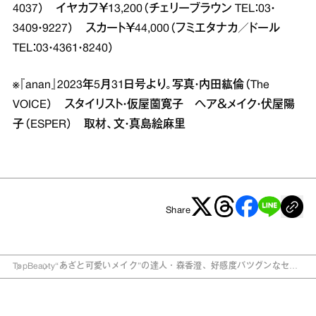
4037） イヤカフ￥13,200（チェリーブラウン TEL：03・
3409・9227） スカート￥44,000（フミエタナカ／ドール
TEL：03・4361・8240）
※『anan』2023年5月31日号より。写真・内田紘倫（The
VOICE） スタイリスト・仮屋薗寛子 ヘア＆メイク・伏屋陽
子（ESPER） 取材、文・真島絵麻里
Share
Top
Beauty
“あざと可愛いメイク”の達人・森香澄、好感度バツグンなセル
フメイクの秘密を公開