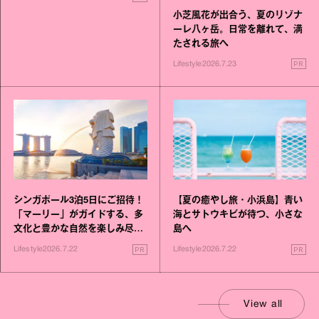
小芝風花が出合う、夏のリゾナ
ーレ八ヶ岳。日常を離れて、満
たされる旅へ
PR
Lifestyle
2026.7.23
シンガポール3泊5日にご招待！
【夏の癒やし旅・小浜島】青い
「マーリー」がガイドする、多
海とサトウキビが待つ、小さな
文化と豊かな自然を楽しみ尽く
島へ
す旅
PR
PR
Lifestyle
2026.7.22
Lifestyle
2026.7.22
View all