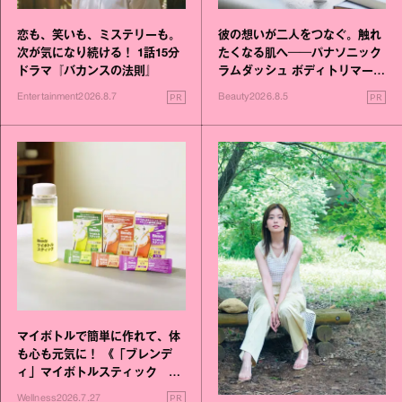
恋も、笑いも、ミステリーも。
彼の想いが二人をつなぐ。触れ
次が気になり続ける！ 1話15分
たくなる肌へ──パナソニック
ドラマ『バカンスの法則』
ラムダッシュ ボディトリマーが
進化！
PR
PR
Entertainment
2026.8.7
Beauty
2026.8.5
マイボトルで簡単に作れて、体
も心も元気に！ 《「ブレンデ
ィ」マイボトルスティック い
いこと毎日》シリーズが誕生
PR
Wellness
2026.7.27