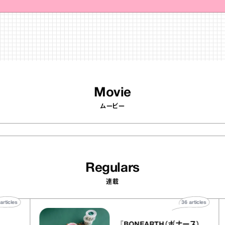
Movie
ムービー
Regulars
連載
40
articles
36
article
lier
『BONEARTH（ボナース）