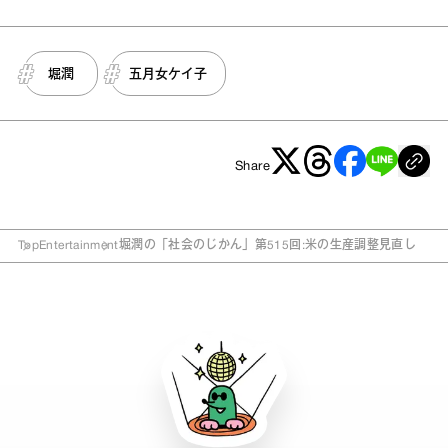
堀潤
五月女ケイ子
Share
Top
Entertainment
堀潤の「社会のじかん」第515回:米の生産調整見直し