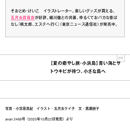
そおとめ・けいこ イラストレーター。楽しいグッズが買える、
五月女百貨店
が好評。細川徹との共著、ゆるくておバカな昔ば
なし『桃太郎、エステへ行く』（東京ニュース通信社）が発売中。
PR
【夏の癒やし旅・小浜島】青い海とサ
トウキビが待つ、小さな島へ
写真・小笠原真紀 イラスト・五月女ケイ子 文・黒瀬朋子
anan 2468号（2025年10月22日発売）より