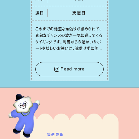
選日
天恩⽇
これまでの地道な頑張りが認められて、
素敵なチャンスの波が⼀気に巡ってくる
タイミングです。周囲からの温かいサポ
ートや嬉しいお誘いは、遠慮せずに笑顔
で受け取りましょう。みんなと⼀緒に幸
せになっていくイメージを持って⼀歩を
踏み出して。⼀⼈⼀⼈の良いところが混
Read more
ざり合い、ハッピーな未来が形作られて
いきます。
毎週更新