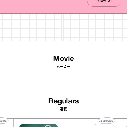
View all
Movie
ムービー
Regulars
連載
40
articles
36
articles