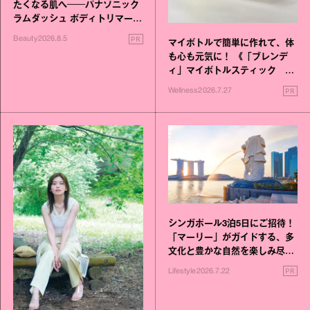
たくなる肌へ──パナソニック
ラムダッシュ ボディトリマーが
進化！
PR
Beauty
2026.8.5
マイボトルで簡単に作れて、体
も心も元気に！ 《「ブレンデ
ィ」マイボトルスティック い
いこと毎日》シリーズが誕生
PR
Wellness
2026.7.27
シンガポール3泊5日にご招待！
「マーリー」がガイドする、多
文化と豊かな自然を楽しみ尽く
す旅
PR
Lifestyle
2026.7.22