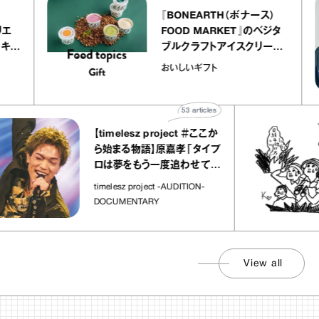
r
『BONEARTH（ボナース）
 アトリエ
FOOD MARKET』のベジタ
レープ キャ
ブルクラフトアイスクリーム
｜chico
｜真野知子の「おいしいギフ
おいしいギフト
ト」
53
articles
【timelesz project ＃ここか
ら始まる物語】原嘉孝「タイプ
ロは夢をもう一度追わせてく
れた場所」
timelesz project -AUDITION-
DOCUMENTARY
View all