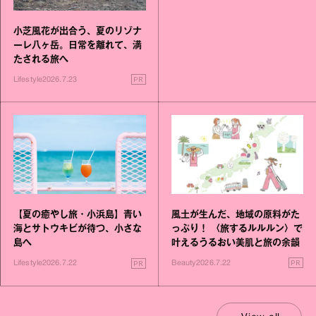
小芝風花が出合う、夏のリゾナ
ーレ八ヶ岳。日常を離れて、満
たされる旅へ
PR
Lifestyle
2026.7.23
風土が生んだ、地域の原料がた
【夏の癒やし旅・小浜島】青い
っぷり！ 〈旅するルルルン〉で
海とサトウキビが待つ、小さな
叶えるうるおい美肌と旅の余韻
島へ
PR
PR
Beauty
2026.7.22
Lifestyle
2026.7.22