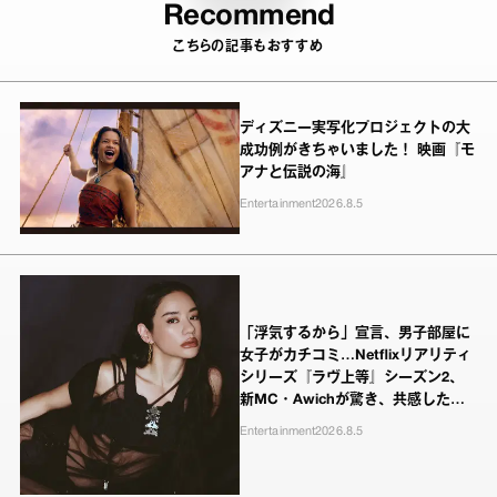
Recommend
こちらの記事もおすすめ
ディズニー実写化プロジェクトの大
成功例がきちゃいました！ 映画『モ
アナと伝説の海』
Entertainment
2026.8.5
「浮気するから」宣言、男子部屋に
女子がカチコミ…Netflixリアリティ
シリーズ『ラヴ上等』シーズン2、
新MC・Awichが驚き、共感したヤ
ンキーたちの本気の恋模様
Entertainment
2026.8.5