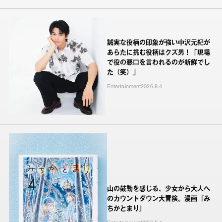
誠実な役柄の印象が強い中沢元紀が
あらたに挑む役柄はクズ男！「現場
で役の悪口を言われるのが新鮮でし
た（笑）」
Entertainment
2026.8.4
山の鼓動を感じる、少女から大人へ
のカウントダウン大冒険。漫画『み
ちかとまり』