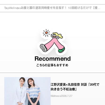
Top
Wellness
お腹と脚の速攻同時痩せを目指す！ 10回続けるだけで【痩せ
体質】に導く「簡単習慣」
Recommend
こちらの記事もおすすめ
江野沢愛美×丸田佳奈 対談「20代で
向き合う不妊治療」
Wellness
2026.7.27