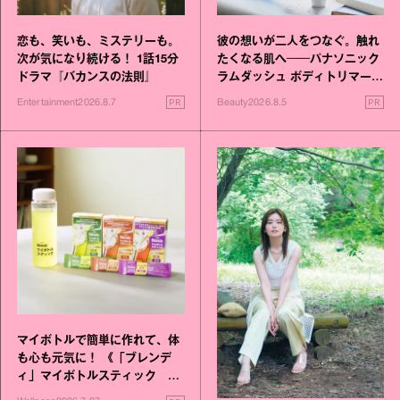
恋も、笑いも、ミステリーも。
彼の想いが二人をつなぐ。触れ
次が気になり続ける！ 1話15分
たくなる肌へ──パナソニック
ドラマ『バカンスの法則』
ラムダッシュ ボディトリマーが
進化！
PR
PR
Entertainment
2026.8.7
Beauty
2026.8.5
マイボトルで簡単に作れて、体
も心も元気に！ 《「ブレンデ
ィ」マイボトルスティック い
いこと毎日》シリーズが誕生