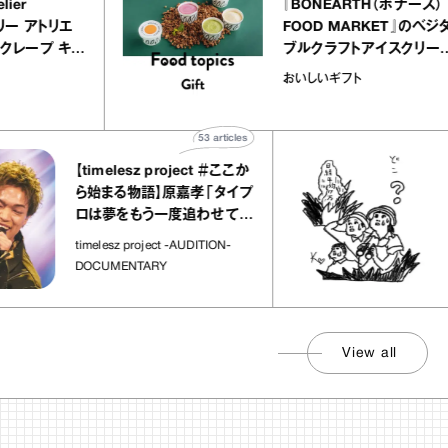
LLY atelier
『BONEARTH（
E（イクアリー アトリエ
FOOD MARKE
）』のミルクレープ キャ
ブルクラフトアイ
バニーユほか｜chico
｜真野知子の「お
な宝物
おいしいギフト
菓子な宝物”
ト」
53
articles
【timelesz project ＃ここか
「日経
ら始まる物語】原嘉孝「タイプ
さんが
ロは夢をもう一度追わせてく
れた場所」
社会のじ
timelesz project -AUDITION-
DOCUMENTARY
View all