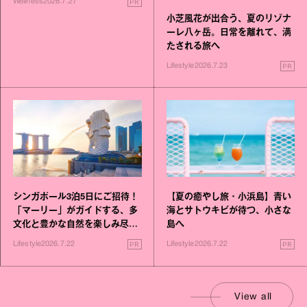
PR
Wellness
2026.7.27
小芝風花が出合う、夏のリゾナ
ーレ八ヶ岳。日常を離れて、満
たされる旅へ
PR
Lifestyle
2026.7.23
シンガポール3泊5日にご招待！
【夏の癒やし旅・小浜島】青い
「マーリー」がガイドする、多
海とサトウキビが待つ、小さな
文化と豊かな自然を楽しみ尽く
島へ
す旅
PR
PR
Lifestyle
2026.7.22
Lifestyle
2026.7.22
View all