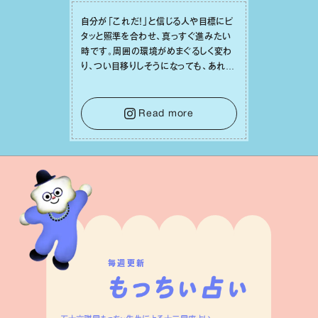
⾃分が「これだ！」と信じる⼈や⽬標にピ
タッと照準を合わせ、真っすぐ進みたい
時です。周囲の環境がめまぐるしく変わ
り、つい⽬移りしそうになっても、あれこ
れ迷う必要はありません。余計なノイズ
をそっと⼿放し、⽬の前のことに集中しま
しょう。そのブレない決意が、あなたにと
Read more
って有意義で安定した成果を引き寄せま
す。
毎週更新