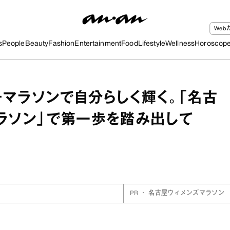
We
s
People
Beauty
Fashion
Entertainment
Food
Lifestyle
Wellness
Horoscop
マラソンで自分らしく輝く。「名古
ラソン」で第一歩を踏み出して
PR
・
名古屋ウィメンズマラソン