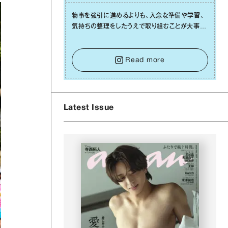
物事を強引に進めるよりも、⼊念な準備や学習、
気持ちの整理をしたうえで取り組むことが⼤事な
⽇です。先の⾒えない不安に⼼が曇ってしまって
も焦らないで。意思を伝える⼯夫をしたり、あなた
⾃⾝や疲れていそうな⼈をいたわることに時間を
Read more
使いましょう。ここでしっかりとエネルギーを蓄
え、困難を乗り越える⼒に変えましょう。
Latest Issue