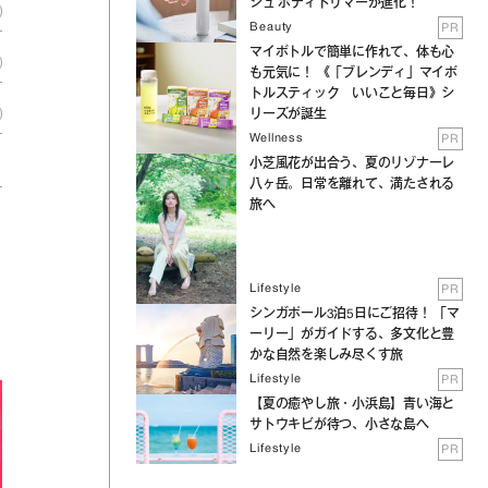
シュ ボディトリマーが進化！
Beauty
PR
マイボトルで簡単に作れて、体も心
も元気に！ 《「ブレンディ」マイボ
トルスティック いいこと毎日》シ
リーズが誕生
Wellness
PR
小芝風花が出合う、夏のリゾナーレ
八ヶ岳。日常を離れて、満たされる
旅へ
Lifestyle
PR
シンガポール3泊5日にご招待！ 「マ
ーリー」がガイドする、多文化と豊
かな自然を楽しみ尽くす旅
Lifestyle
PR
【夏の癒やし旅・小浜島】青い海と
サトウキビが待つ、小さな島へ
Lifestyle
PR