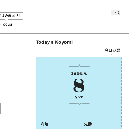
bだけの深掘り！
e
Focus
Today's Koyomi
今日の暦
2026
.
8
.
8
SAT
六曜
先勝