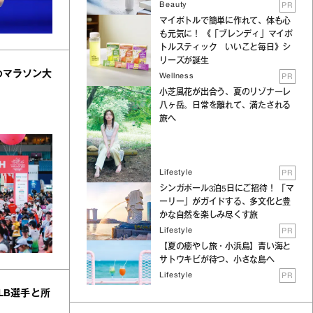
Beauty
PR
マイボトルで簡単に作れて、体も心
も元気に！ 《「ブレンディ」マイボ
トルスティック いいこと毎日》シ
リーズが誕生
めマラソン大
Wellness
PR
小芝風花が出合う、夏のリゾナーレ
八ヶ岳。日常を離れて、満たされる
旅へ
Lifestyle
PR
シンガポール3泊5日にご招待！ 「マ
ーリー」がガイドする、多文化と豊
かな自然を楽しみ尽くす旅
Lifestyle
PR
【夏の癒やし旅・小浜島】青い海と
サトウキビが待つ、小さな島へ
Lifestyle
PR
LB選手と所