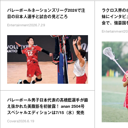
バレーボールネーションズリーグ2026で注
ラクロス界の
目の日本人選手と試合の見どころ
妹にインタビ
会で、強豪国
Entertainment
2026.7.29
Entertainment
20
バレーボール男子日本代表の髙橋藍選手が鍛
え抜かれた美腹筋を初披露！ anan 2504号
スペシャルエディションは7/15（水）発売
Covers
2026.6.19