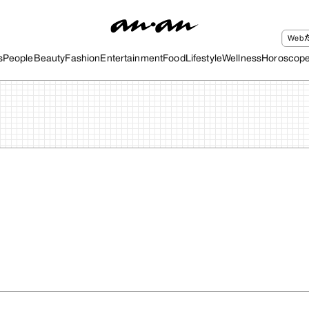
We
s
People
Beauty
Fashion
Entertainment
Food
Lifestyle
Wellness
Horoscop