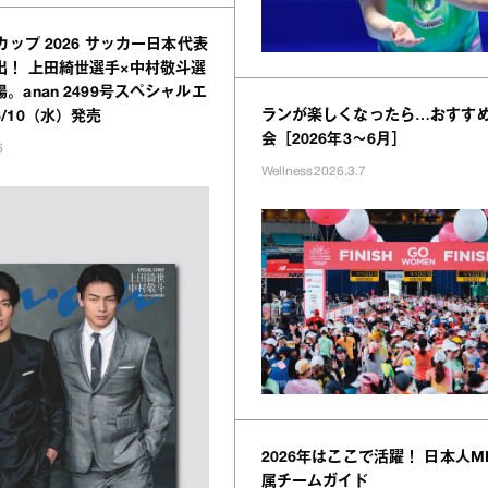
カップ 2026 サッカー日本代表
出！ 上田綺世選手×中村敬斗選
。anan 2499号スペシャルエ
ランが楽しくなったら…おすす
/10（水）発売
会［2026年3〜6月］
6
Wellness
2026.3.7
2026年はここで活躍！ 日本人M
属チームガイド