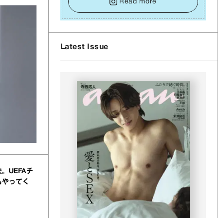
イズをそっと⼿放し、⽬の前のことに集中しましょ
Read more
う。そのブレない決意が、あなたにとって有意義
で安定した成果を引き寄せます。
Latest Issue
。UEFAチ
もやってく