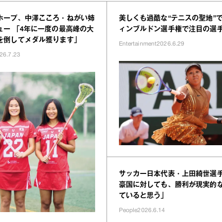
ホープ、中澤こころ・ねがい姉
美しくも過酷な“テニスの聖地”
ュー 「4年に一度の最高峰の大
ィンブルドン選手権で注目の選
を倒してメダル獲ります」
Entertainment
2026.6.29
26.7.23
サッカー日本代表・上田綺世選
豪国に対しても、勝利が現実的
ていると思う」
People
2026.6.14