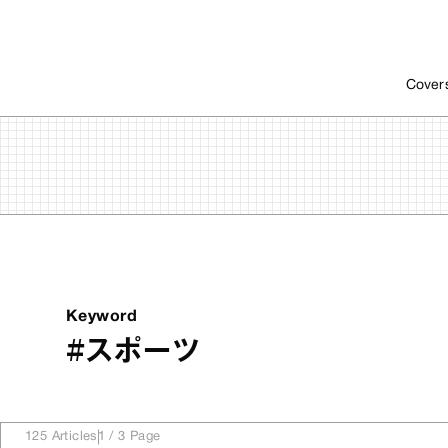
Cover
Keyword
#スポーツ
125
Articles
1
/
3
Page