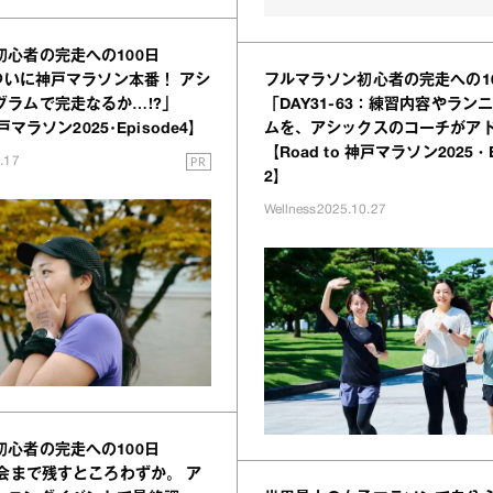
初心者の完走への100日
フルマラソン初心者の完走への1
：ついに神戸マラソン本番！ アシ
「DAY31-63：練習内容やラン
グラムで完走なるか…!?」
ムを、アシックスのコーチがア
神戸マラソン2025･Episode4】
【Road to 神戸マラソン2025・E
PR
.17
2】
Wellness
2025.10.27
初心者の完走への100日
大会まで残すところわずか。 ア