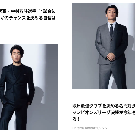
代表・中村敬斗選手「1試合に
うかのチャンスを決める自信は
4
欧州最強クラブを決める名門対決
ャンピオンズリーグ決勝が今年
る！
Entertainment
2026.6.1