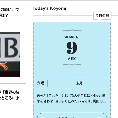
Today's Koyomi
での戦い。ウ
手は？
今日の暦
2026
.
8
.
9
SUN
六曜
友引
手「世界の強
⾃分が「これだ！」と信じる⼈や⽬標にピタッと照
なところに来
準を合わせ、真っすぐ進みたい時です。周囲の環
境がめまぐるしく変わり、つい⽬移りしそうになっ
ても、あれこれ迷う必要はありません。余計なノ