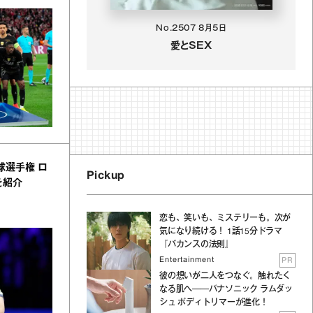
No.2507
8月5日
愛とSEX
球選手権 ロ
Pickup
を紹介
恋も、笑いも、ミステリーも。次が
気になり続ける！ 1話15分ドラマ
『バカンスの法則』
Entertainment
PR
彼の想いが二人をつなぐ。触れたく
なる肌へ──パナソニック ラムダッ
シュ ボディトリマーが進化！