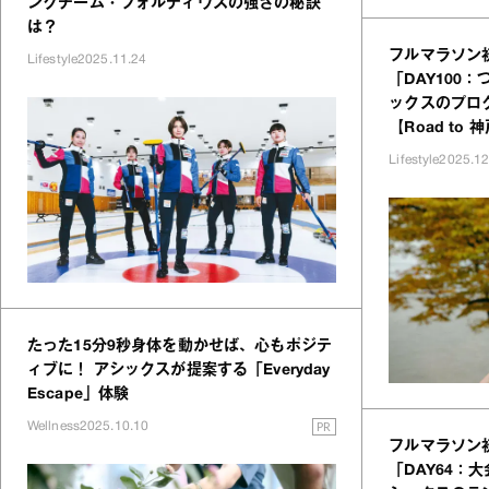
ングチーム・フォルティウスの強さの秘訣
は？
フルマラソン
Lifestyle
2025.11.24
「DAY100
ックスのプロ
【Road to 
Lifestyle
2025.12
たった15分9秒身体を動かせば、心もポジテ
ィブに！ アシックスが提案する「Everyday
Escape」体験
PR
Wellness
2025.10.10
フルマラソン
「DAY64：