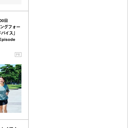
00日
ニングフォー
ドバイス」
pisode
PR