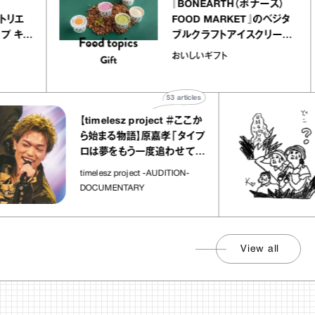
atelier
『BONEARTH（ボナー
クアリー アトリエ
FOOD MARKET』の
のミルクレープ キャ
ブルクラフトアイスク
ーユほか｜chico
｜真野知子の「おいし
物
おいしいギフト
な宝物”
ト」
53
articles
【timelesz project ＃ここか
「
ら始まる物語】原嘉孝「タイプ
さ
ロは夢をもう一度追わせてく
れた場所」
社
timelesz project -AUDITION-
DOCUMENTARY
View all