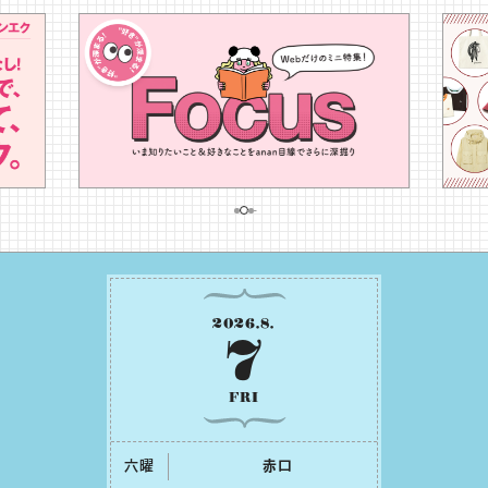
2026
.
8
.
7
FRI
六曜
⾚⼝