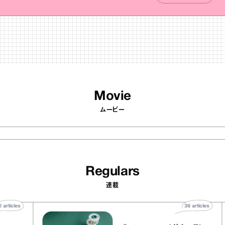
Movie
ムービー
Regulars
連載
40
articles
36
a