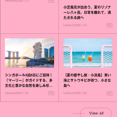
PR
Wellness
2026.7.27
小芝風花が出合う、夏のリゾナ
ーレ八ヶ岳。日常を離れて、満
たされる旅へ
PR
Lifestyle
2026.7.23
シンガポール3泊5日にご招待！
【夏の癒やし旅・小浜島】青い
「マーリー」がガイドする、多
海とサトウキビが待つ、小さな
文化と豊かな自然を楽しみ尽く
島へ
す旅
PR
PR
Lifestyle
2026.7.22
Lifestyle
2026.7.22
View all