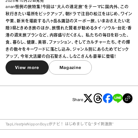
2025年10月22日
発売
anan恒例の旅特集！今回は“大人の遠足旅”をテーマに国内外、この
秋行きたい場所をピックアップ。朝ドラで注目の松江をはじめ、ワイン
や栗、新米を堪能する八ヶ岳＆諏訪のヌーボー旅、いまおさえたい北
陸3県ときめき旅のほか、旅慣れた賢者が勧めるタイ・ソウル・台北・香
港の週末旅プランなど、内容盛りだくさん。 私たちの毎日を彩った、
食、暮らし、健康、美容、ファッション、そしてカルチャーたち。その輝
きの数々をキーワードに落とし込み、ジャンル別にあらためてピック
アップ。今年大活躍の白石聖さん、しなこさんも豪華に登場！
View more
Magazine
Share
Top
Lifestyle
NipponBoyzがナビ！ はじめましてな“タイ刺激旅”