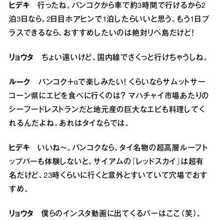
ヒデキ
行ったね。バンコクから車で約3時間で行けるから2
泊3日なら、2日目ホアヒンで1泊したらいいと思う。もう1日プ
ラスできるなら、おすすめしたいのは絶対リペ島だけど！
リョウタ
ちょい遠いけど、国内線でさくっと行けちゃうしね。
ルーク
バンコク＋αで楽しみたい！ くらいならサムットサー
コーン県にエビを食べに行くのは？ マハチャイ市場あたりの
シーフードレストランだと地元産の巨大なエビも料理してく
れるんだよね。あれはタイならでは。
ヒデキ
いいね～。バンコクなら、タイ名物の超高層ルーフト
ップバーも体験しないと。サイアムの『レッドスカイ』は超有
名だけど、23時くらいに行くと意外とすいていて穴場でおす
すめ。
リョウタ
僕らのインスタ動画に出てくるバーはここ（笑）。