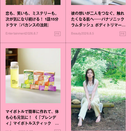
恋も、笑いも、ミステリーも。
彼の想いが二人をつなぐ。触れ
次が気になり続ける！ 1話15分
たくなる肌へ──パナソニック
ドラマ『バカンスの法則』
ラムダッシュ ボディトリマーが
進化！
PR
PR
Entertainment
2026.8.7
Beauty
2026.8.5
マイボトルで簡単に作れて、体
も心も元気に！ 《「ブレンデ
ィ」マイボトルスティック い
いこと毎日》シリーズが誕生