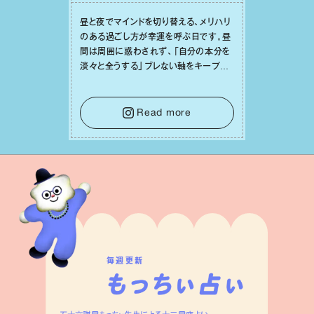
昼と夜でマインドを切り替える、メリハリ
のある過ごし⽅が幸運を呼ぶ⽇です。昼
間は周囲に惑わされず、「⾃分の本分を
淡々と全うする」ブレない軸をキープし
て。そして夜は、疲れや寂しさから⽢い
⾔葉に流されないよう、⼼にしっかりブ
レーキをかけること。この意識の切り替
Read more
えが、あなたに確かな安⼼感をもたらす
はずです。
毎週更新