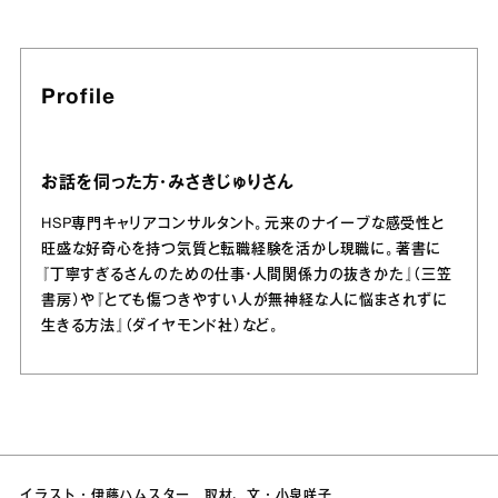
Profile
お話を伺った方・みさきじゅりさん
HSP専門キャリアコンサルタント。元来のナイーブな感受性と
旺盛な好奇心を持つ気質と転職経験を活かし現職に。著書に
『丁寧すぎるさんのための仕事・人間関係力の抜きかた』（三笠
書房）や『とても傷つきやすい人が無神経な人に悩まされずに
生きる方法』（ダイヤモンド社）など。
イラスト・伊藤ハムスター 取材、文・小泉咲子