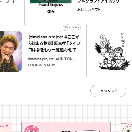
のミルクレープ キャ
ブルクラフトアイスク
ーユほか｜chico
｜真野知子の「おい
物
おいしいギフト
な宝物”
ト」
53
articles
【timelesz project ＃ここか
「日
ら始まる物語】原嘉孝「タイプ
さ
ロは夢をもう一度追わせてく
れた場所」
社会
timelesz project -AUDITION-
DOCUMENTARY
View all