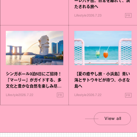
ーレ八ヶ岳。日常を離れて、満
たされる旅へ
PR
Lifestyle
2026.7.23
シンガポール3泊5日にご招待！
【夏の癒やし旅・小浜島】青い
「マーリー」がガイドする、多
海とサトウキビが待つ、小さな
文化と豊かな自然を楽しみ尽く
島へ
す旅
PR
PR
Lifestyle
2026.7.22
Lifestyle
2026.7.22
View all