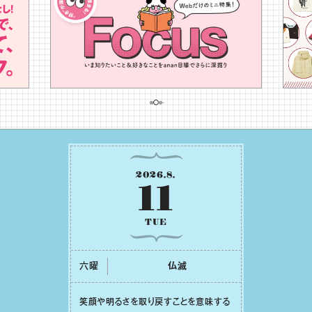
2026
.
8
.
11
TUE
六曜
仏滅
笑顔や明るさを取り戻すことを意味する