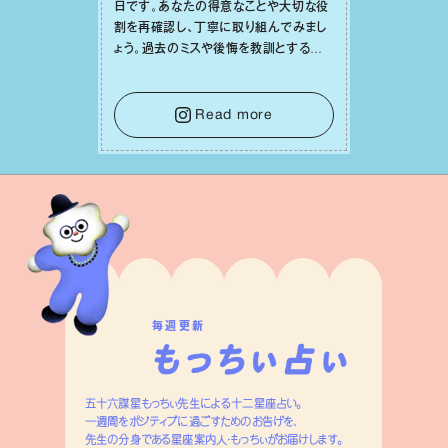
⽇です。あなたの得意なことや⼤切な役
割を再確認し、丁寧に取り組んでみまし
ょう。過去のミスや後悔を教訓とするこ
と、そして⾃分の芯を保ちながら周りの
意⾒も柔軟に受け⼊れること。そのしな
やかな姿勢が信頼を回復させ、⼈間関係
Read more
を笑顔あふれる良好なものへと変えてい
くはずです。
毎週更新
五十六謀星もっちぃ先生による十二星座占い。
一週間をポジティブに過ごすためのお告げを、
先生の分身である星座案内人・もっちぃがお届けします。