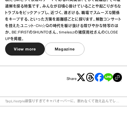
私たちにとって永遠のテーマである人間関係、そして距離感。その最
適解を探る特集です。みんなが日頃心掛けていることや起こりがちな
トラブルをピックアップし、近づく、遠ざける、職場でスムーズな関係
をキープする、といった方策を距離感ごとに探ります。解散コンサート
を控えたユニット・Chi☆Ｑの時代を駆け抜ける煌びやかな特写のほ
か、BE:FIRSTのSHUNTOさん、timeleszの猪俣周杜さんのCLOSE
UPを掲載。
View more
Magazine
Share
Top
Lifestyle
頑張りすぎてキャパオーバーに。断れなくて抱え込んでしま
う「丁寧すぎるさん」の特徴