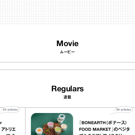
Movie
ムービー
Regulars
連載
40
articles
36
 atelier
『BONEARTH（ボナ
イクアリー アトリエ
FOOD MARKET』