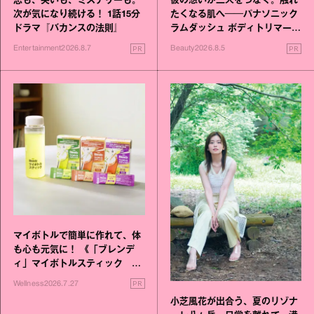
恋も、笑いも、ミステリーも。
彼の想いが二人をつなぐ。触れ
次が気になり続ける！ 1話15分
たくなる肌へ──パナソニック
ドラマ『バカンスの法則』
ラムダッシュ ボディトリマーが
進化！
PR
PR
Entertainment
2026.8.7
Beauty
2026.8.5
マイボトルで簡単に作れて、体
も心も元気に！ 《「ブレンデ
ィ」マイボトルスティック い
いこと毎日》シリーズが誕生
PR
Wellness
2026.7.27
小芝風花が出合う、夏のリゾナ