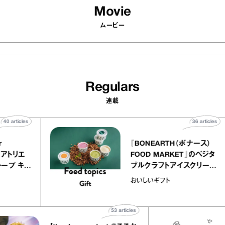
Movie
ムービー
Regulars
連載
40
articles
36
a
atelier
『BONEARTH（ボナー
クアリー アトリエ
FOOD MARKET』の
ミルクレープ キャ
ブルクラフトアイスク
ユほか｜chico
｜真野知子の「おいし
物
おいしいギフト
な宝物”
ト」
53
articles