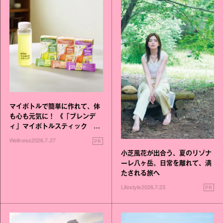
マイボトルで簡単に作れて、体
も心も元気に！ 《「ブレンデ
ィ」マイボトルスティック い
いこと毎日》シリーズが誕生
PR
Wellness
2026.7.27
小芝風花が出合う、夏のリゾナ
ーレ八ヶ岳。日常を離れて、満
たされる旅へ
PR
Lifestyle
2026.7.23