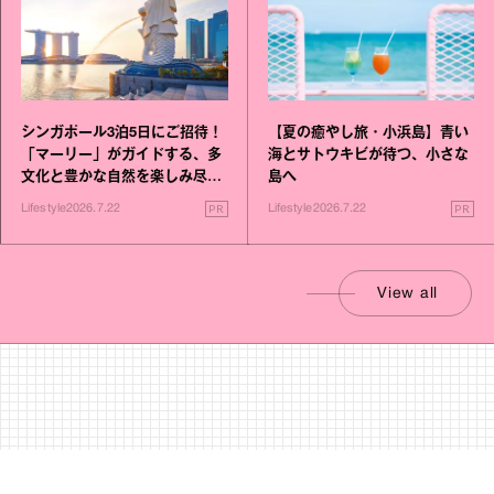
シンガポール3泊5日にご招待！
【夏の癒やし旅・小浜島】青い
「マーリー」がガイドする、多
海とサトウキビが待つ、小さな
文化と豊かな自然を楽しみ尽く
島へ
す旅
PR
PR
Lifestyle
2026.7.22
Lifestyle
2026.7.22
View all