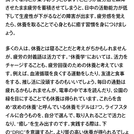
拭ってなんとか乗り切ろうとします。ところが疲労感を麻痺
させたまま疲労を蓄積させてしまうと、日中の活動能力が低
下して生産性が下がるなどの障害が出ます。疲労感を覚え
たら、休養を取ることで心身ともに癒す習慣を身につけまし
ょう。
多くの人は、休養とは寝ることだと考えがちかもしれません
が、疲労の対義語は活力です。“休養学”においては、活力を
チャージすることも、疲労回復のための休養と考えていま
す。例えば、血液循環を良くする運動をしたり、友達と食事
をする、推し活に没頭するのもいいでしょう。毎日の通勤は
疲れるかもしれませんが、電車の中で本を読んだり、公園の
緑を目にすることでも休養は得られています。これらを含
め“攻めの休養”と呼んでいる休養モデルは7つ。ライフスタ
イルに合うものを、自分で選んで、取り入れることで活力と
なり、“癒し”を生み出すのです。実践する際は、下
の“DRIC”を意識すると、より質の高い休養が得られるでしょ