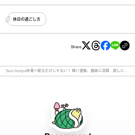
休日の過ごし方
Share
Top
Lifestyle
休養＝寝るだけじゃない！ 軽い運動、趣味に没頭…癒しに繋
がる“7つの休養モデル”