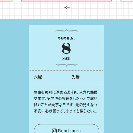
2026
.
8
.
8
SAT
六曜
先勝
物事を強引に進めるよりも、⼊念な準備
や学習、気持ちの整理をしたうえで取り
組むことが⼤事な⽇です。先の⾒えない
不安に⼼が曇ってしまっても焦らない
で。意思を伝える⼯夫をしたり、あなた⾃
⾝や疲れていそうな⼈をいたわることに
時間を使いましょう。ここでしっかりとエ
Read more