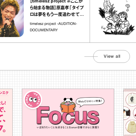
【timelesz project ＃ここか
「
ら始まる物語】原嘉孝「タイプ
さ
ロは夢をもう一度追わせてく
れた場所」
社
timelesz project -AUDITION-
DOCUMENTARY
View all