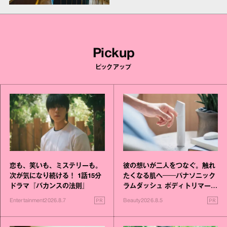
Pickup
ピックアップ
恋も、笑いも、ミステリーも。
彼の想いが二人をつなぐ。触れ
次が気になり続ける！ 1話15分
たくなる肌へ──パナソニック
ドラマ『バカンスの法則』
ラムダッシュ ボディトリマーが
進化！
PR
PR
Entertainment
2026.8.7
Beauty
2026.8.5